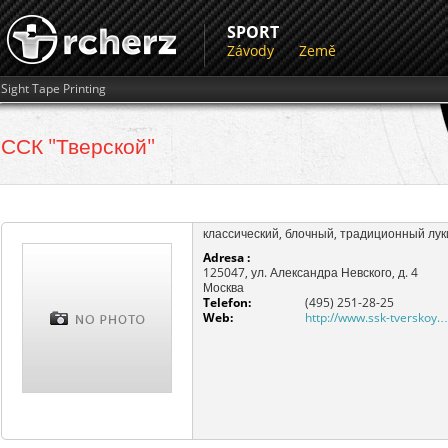
SPORT
Závody
Země
Sight Tape Printing
ССК "Тверской"
классический, блочный, традиционный лук
Adresa :
125047, ул. Александра Невского, д. 4
Москва
Telefon:
(495) 251-28-25
Web:
http://www.ssk-tverskoy.