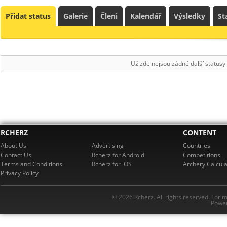
Přidat status
Galerie
Členi
Kalendář
Výsledky
St
Už zde nejsou zádné další statusy
RCHERZ
CONTENT
About Us
Advertising
Countries
Contact Us
Rcherz for Android
Competitions
Terms and Conditions
Rcherz for iOS
Archery Calcula
Privacy Policy
© 2026 Rcherz. All rights reserved. For 
Power