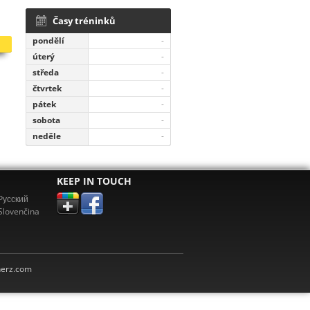
Časy tréninků
pondělí
-
úterý
-
středa
-
čtvrtek
-
pátek
-
sobota
-
neděle
-
KEEP IN TOUCH
Pусский
Slovenčina
erz.com