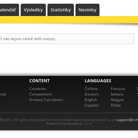
alendář
Výsledky
Statistiky
Novinky
ž zde nejsou zádné další statusy
CONTENT
LANGUAGES
Countries
Čeština
Français
roid
Competitions
Deutsch
Italiano
Archery Calculators
English
Magyar
Español
Polski
cherz. All rights reserved. For more information please email us at
support@rch
Powered by bowbook, s.r.o