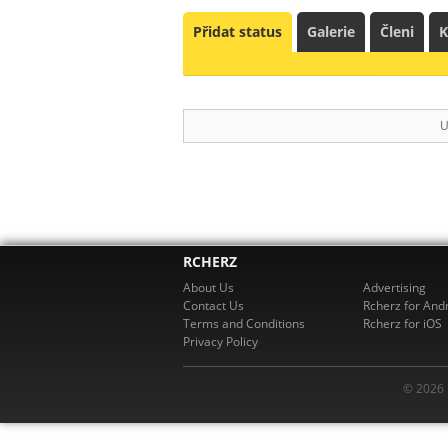
Přidat status
Galerie
Členi
K
U
RCHERZ
About Us
Advertising
Contact Us
Rcherz for And
Terms and Conditions
Rcherz for iOS
Privacy Policy
© 2026 R