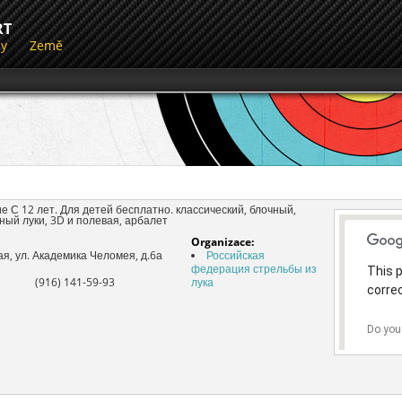
RT
dy
Země
 С 12 лет. Для детей бесплатно. классический, блочный,
ый луки, 3D и полевая, арбалет
Organizace:
ая, ул. Академика Челомея, д.6а
Российская
федерация стрельбы из
This 
(916) 141-59-93
лука
correc
Do you