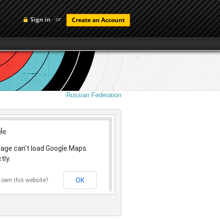
or
Sign in
Create an Account
Russian Federation
page can't load Google Maps
tly.
OK
 own this website?