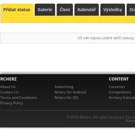
Přidat status
Galerie
Členi
Kalendář
Výsledky
St
Už zde nejsou zádné další statusy
RCHERZ
CONTENT
About Us
Advertising
Countries
Contact Us
Rcherz for Android
Competitions
Terms and Conditions
Rcherz for iOS
Archery Calcula
Privacy Policy
© 2026 Rcherz. All rights reserved. For 
Power