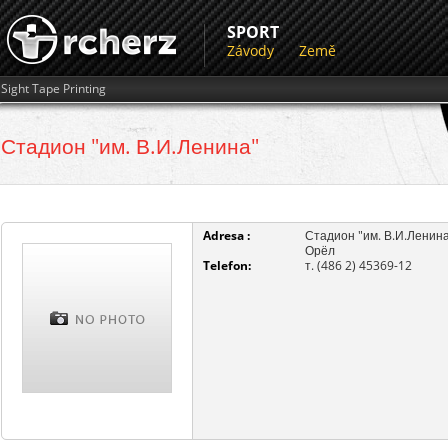
SPORT
Závody
Země
Sight Tape Printing
Стадион "им. В.И.Ленина"
Adresa :
Стадион "им. В.И.Ленин
Орёл
Telefon:
т. (486 2) 45369-12