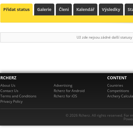
Přidat status
Galerie
Členi
Kalendář
Výsledky
St
Už zde nejsou zádné další statusy
RCHERZ
CONTENT
About Us
Advertising
Countries
Contact Us
Rcherz for Android
Competitions
Terms and Conditions
Rcherz for iOS
Archery Calcula
Privacy Policy
© 2026 Rcherz. All rights reserved. For 
Power