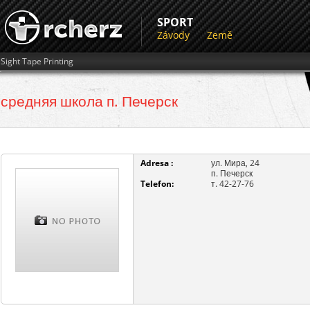
SPORT
Závody
Země
Sight Tape Printing
средняя школа п. Печерск
Adresa :
ул. Мира, 24
п. Печерск
Telefon:
т. 42-27-76