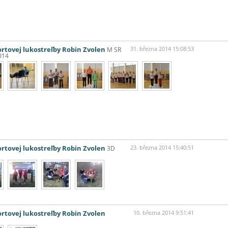
ortovej lukostreľby Robin Zvolen
M SR
31. března 2014 15:08:53
014
ortovej lukostreľby Robin Zvolen
3D
23. března 2014 15:40:51
ortovej lukostreľby Robin Zvolen
10. března 2014 9:51:41