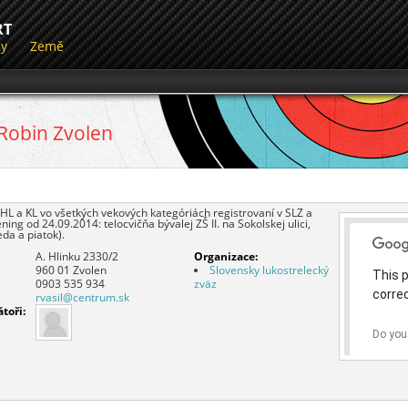
RT
dy
Země
 Robin Zvolen
 HL a KL vo všetkých vekových kategóriách registrovaní v SLZ a
ning od 24.09.2014: telocvičňa bývalej ZŠ II. na Sokolskej ulici,
eda a piatok).
A. Hlinku 2330/2
Organizace:
960 01
Zvolen
Slovensky lukostrelecký
This 
0903 535 934
zväz
correc
rvasil@centrum.sk
toři:
Do you