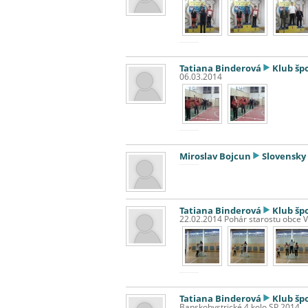
Tatiana Binderová
Klub šp
06.03.2014
Miroslav Bojcun
Slovensky 
Tatiana Binderová
Klub šp
22.02.2014 Pohár starostu obce V
Tatiana Binderová
Klub šp
Banskobystrické 4 kolo SP 2014