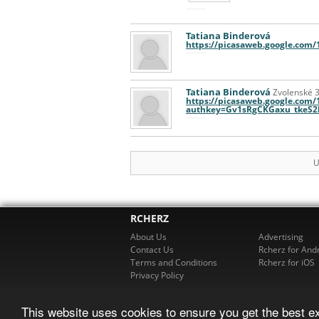
Tatiana Binderová
https://picasaweb.google.co
Tatiana Binderová
Zvolenské 3
https://picasaweb.google.com
authkey=Gv1sRgCKGaxu_tkeS
U
RCHERZ
About Us
Advertising
Contact Us
Rcherz for And
Terms and Conditions
Rcherz for iOS
Privacy Policy
This website uses cookies to ensure you get the best e
© 2026 R