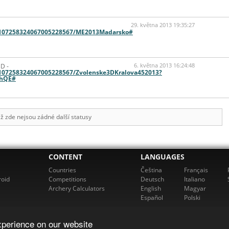
29. května 2013 19:35:27
m/107258324067005228567/ME2013Madarsko#
D -
6. května 2013 16:24:48
/107258324067005228567/Zvolenske3DKralova452013?
2hQE#
ž zde nejsou zádné další statusy
CONTENT
LANGUAGES
Countries
Čeština
Français
roid
Competitions
Deutsch
Italiano
Archery Calculators
English
Magyar
Español
Polski
xperience on our website
cherz. All rights reserved. For more information please email us at
support@rch
Powered by bowbook, s.r.o