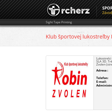
SPO
Závo
Sight Tape Printing
Klub športovej lukostreľby
Lukostrelci
SLA 3D. Tré
Zvolen (str
Adresa :
Telefon:
E-mail:
Administrá