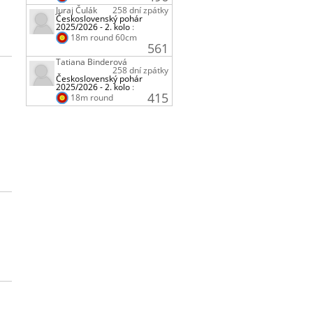
Juraj Čulák
258 dní zpátky
Československý pohár
2025/2026 - 2. kolo
:
18m round 60cm
561
Tatiana Binderová
258 dní zpátky
Československý pohár
2025/2026 - 2. kolo
:
415
18m round