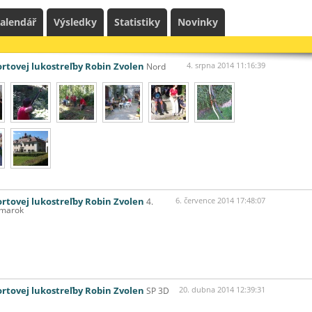
alendář
Výsledky
Statistiky
Novinky
ortovej lukostreľby Robin Zvolen
Nord
4. srpna 2014 11:16:39
ortovej lukostreľby Robin Zvolen
4.
6. července 2014 17:48:07
žmarok
ortovej lukostreľby Robin Zvolen
SP 3D
20. dubna 2014 12:39:31