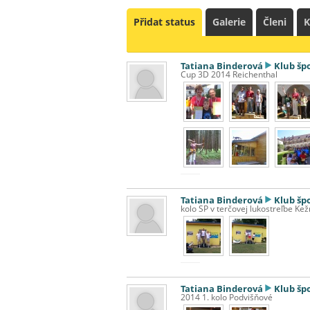
Přidat status
Galerie
Členi
K
Tatiana Binderová
Klub šp
Cup 3D 2014 Reichenthal
Tatiana Binderová
Klub šp
kolo SP v terčovej lukostreľbe Ke
Tatiana Binderová
Klub šp
2014 1. kolo Podvišňové