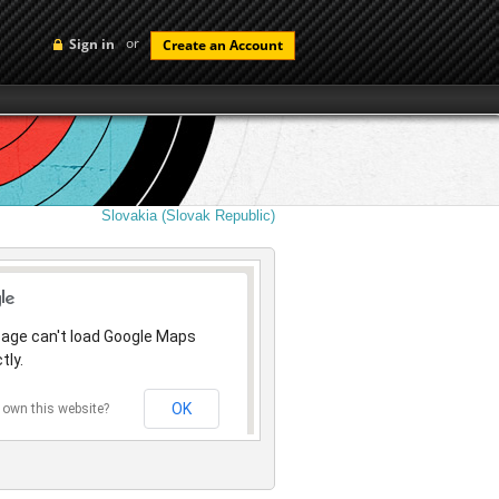
or
Sign in
Create an Account
Slovakia (Slovak Republic)
page can't load Google Maps
tly.
OK
 own this website?