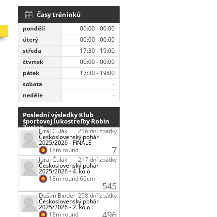
Časy tréninků
pondělí
00:00 - 00:00
úterý
00:00 - 00:00
středa
17:30 - 19:00
čtvrtek
00:00 - 00:00
pátek
17:30 - 19:00
sobota
-
neděle
-
Poslední výsledky Klub
športovej lukostreľby Robin
Zvolen
Juraj Čulák
216 dní zpátky
Československý pohár
2025/2026 - FINÁLE
7
18m round
Juraj Čulák
217 dní zpátky
Československý pohár
2025/2026 - 4. kolo
18m round 60cm
545
Dušan Binder
258 dní zpátky
Československý pohár
2025/2026 - 2. kolo
:
496
18m round