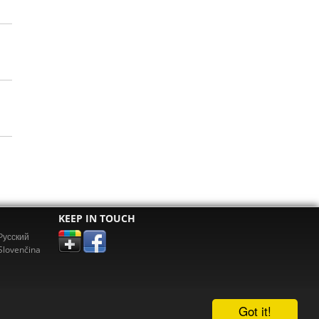
KEEP IN TOUCH
Pусский
Slovenčina
Got it!
erz.com