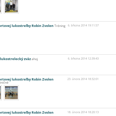
ortovej lukostreľby Robin Zvolen
Tréning
6. března 2014 19:11:57
lukostrelecký zväz
ahoj
6. března 2014 12:39:43
ortovej lukostreľby Robin Zvolen
23. února 2014 18:32:01
iničné
ortovej lukostreľby Robin Zvolen
18. února 2014 18:20:13