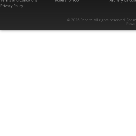
Terms and Conditions
Rcherz for iOS
Archery Calcula
Privacy Policy
© 2026 Rcherz. All rights reserved. For 
Power