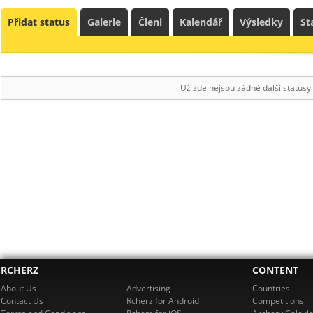
Přidat status
Galerie
Členi
Kalendář
Výsledky
St
Už zde nejsou zádné další statusy
RCHERZ
CONTENT
About Us
Advertising
Countries
Contact Us
Rcherz for Android
Competitions