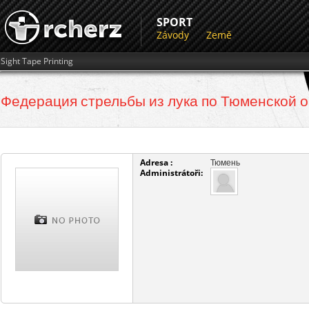
SPORT
Závody
Země
Sight Tape Printing
Федерация стрельбы из лука по Тюменской 
Adresa :
Тюмень
Administrátoři: