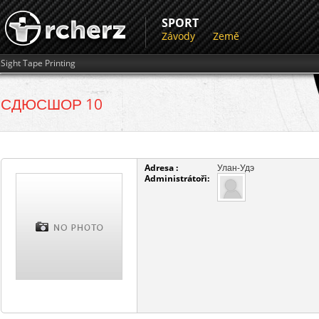
SPORT
Závody
Země
Sight Tape Printing
СДЮСШОР 10
Adresa :
Улан-Удэ
Administrátoři: