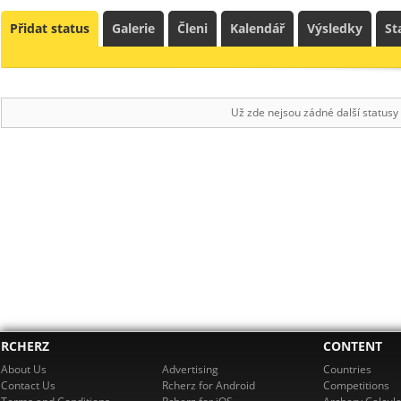
Přidat status
Galerie
Členi
Kalendář
Výsledky
St
Už zde nejsou zádné další statusy
RCHERZ
CONTENT
About Us
Advertising
Countries
Contact Us
Rcherz for Android
Competitions