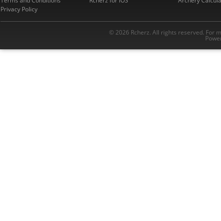
Terms and Conditions
Rcherz for iOS
Archery Calcula
Privacy Policy
© 2026 Rcherz. All rights reserved. For 
Power