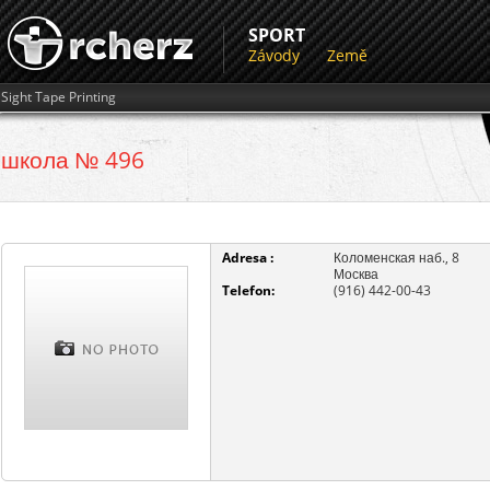
SPORT
Závody
Země
Sight Tape Printing
школа № 496
Adresa :
Коломенская наб., 8
Москва
Telefon:
(916) 442-00-43