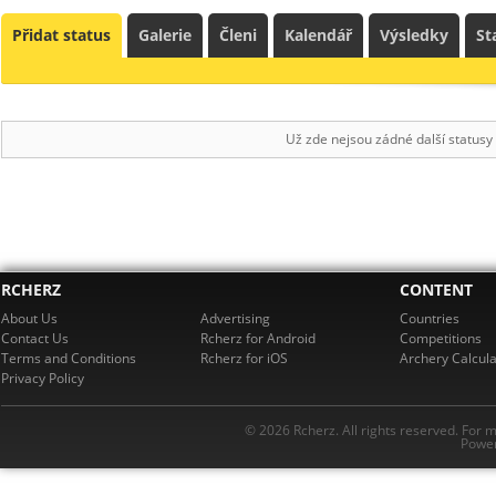
Přidat status
Galerie
Členi
Kalendář
Výsledky
St
Už zde nejsou zádné další statusy
RCHERZ
CONTENT
About Us
Advertising
Countries
Contact Us
Rcherz for Android
Competitions
Terms and Conditions
Rcherz for iOS
Archery Calcula
Privacy Policy
© 2026 Rcherz. All rights reserved. For 
Power