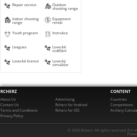
Repair service
Outdoor
shooting range
Indoor shooting
Equipment
range
rental
Youth program
Instrukce
Leagues
Lovecké
vzdělání
Lovecká licence
Lovecký
simulátor
RCHERZ
CONTENT
About Us
Advertising
Countries
Contact Us
Rcherz for Android
Competitions
Terms and Conditions
Rcherz for iOS
Archery Calcula
Privacy Policy
© 2026 Rcherz. All rights reserved. For 
Power