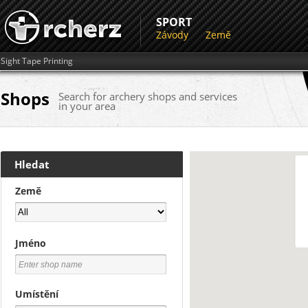
SPORT
Závody
Země
Sight Tape Printing
Shops
Search for archery shops and services
in your area
Hledat
Země
Jméno
Umístění