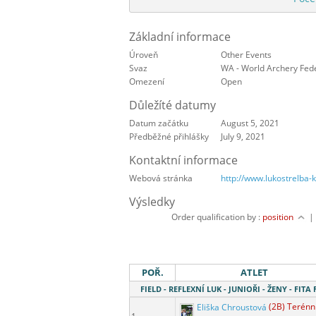
Základní informace
Úroveň
Other Events
Svaz
WA - World Archery Fed
Omezení
Open
Důležíté datumy
Datum začátku
August 5, 2021
Předběžné přihlášky
July 9, 2021
Kontaktní informace
Webová stránka
http://www.lukostrelba-
Výsledky
Order qualification by :
position
POŘ.
ATLET
FIELD - REFLEXNÍ LUK - JUNIOŘI - ŽENY - FITA 
Eliška Chroustová
(2B) Terénn