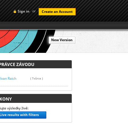
or
Sign in
Create an Account
New Version
RÁVCE ZÁVODU
Ivan Raich
( Tvůrce )
KONY
ujte výsledky živě:
Live results with filters