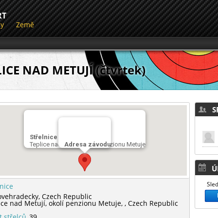
RT
dy
Země
ICE NAD METUJÍ (čtvrtek)
SP
Střelnice
Teplice nad Metují, okolí penzionu Metuje
Adresa závodu
Ú
Sled
lnice
ovehradecky,
Czech Republic
ice nad Metují, okolí penzionu Metuje,
,
Czech Republic
t střelců
39