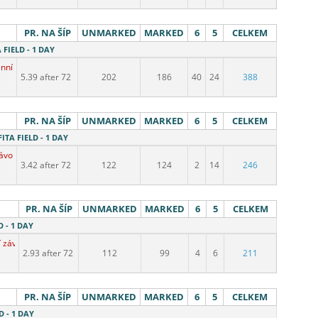
PR. NA ŠÍP
UNMARKED
MARKED
6
5
CELKEM
 FIELD - 1 DAY
énní závod
5.39 after 72
202
186
40
24
388
PR. NA ŠÍP
UNMARKED
MARKED
6
5
CELKEM
FITA FIELD - 1 DAY
závod
3.42 after 72
122
124
2
14
246
PR. NA ŠÍP
UNMARKED
MARKED
6
5
CELKEM
D - 1 DAY
í závod
2.93 after 72
112
99
4
6
211
PR. NA ŠÍP
UNMARKED
MARKED
6
5
CELKEM
D - 1 DAY