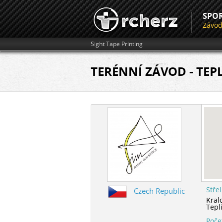
SPO
Závo
Sight Tape Printing
TERÉNNÍ ZÁVOD - TEPL
Stře
Czech Republic
Kral
Tepl
Poče