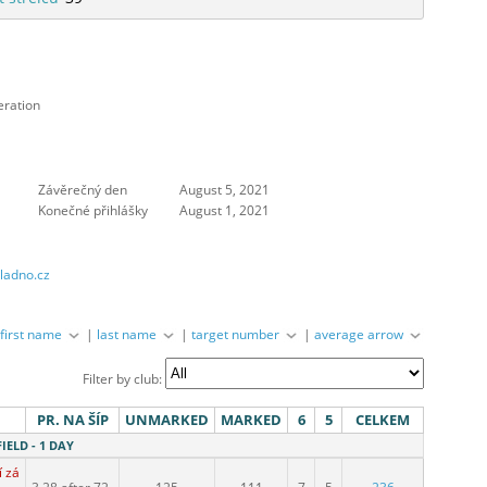
eration
Závěrečný den
August 5, 2021
Konečné přihlášky
August 1, 2021
kladno.cz
|
first name
|
last name
|
target number
|
average arrow
Filter by club:
PR. NA ŠÍP
UNMARKED
MARKED
6
5
CELKEM
FIELD - 1 DAY
í závod