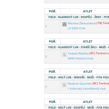
POŘ.
ATLET
FIELD - KLADKOVÝ LUK - DOSPĚLÍ - ŽENY - FITA
Martina Zikmundová
(1B) Ter
1
LK ESKA Cheb
POŘ.
ATLET
FIELD - KLADKOVÝ LUK - STARŠÍ ŽÁCI - MUŽI - 
Tadeáš Růžička
(6C) Terénní 
1
MKM Odolena Voda
POŘ.
ATLET
FIELD - HOLÝ LUK - SENIOŘI - MUŽI - FITA FIEL
Vladimír Gavriněv
(8C) Terénn
1
I. Královský lukostřelecký klub
POŘ.
ATLET
FIELD - HOLÝ LUK - DOSPĚLÍ - MUŽI - FITA FIEL