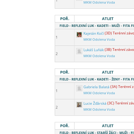
1
MKM Odolena Voda
POŘ.
ATLET
FIELD - REFLEXNÍ LUK - KADETI - MUŽI - FITA F
Kajetán Kočí
(3D) Terénní záv
1
MKM Odolena Voda
Lukáš Luňák
(3B) Terénní záv
2
MKM Odolena Voda
POŘ.
ATLET
FIELD - REFLEXNÍ LUK - KADETI - ŽENY - FITA F
Gabriela Balatá
(3A) Terénní 
1
MKM Odolena Voda
Lucie Žďárská
(3C) Terénní zá
2
MKM Odolena Voda
POŘ.
ATLET
FIELD - REFLEXNÍ LUK - STARŠÍ ŽÁCI - MUŽI - F