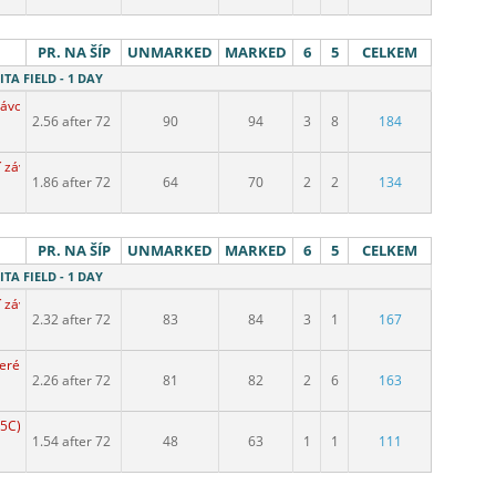
PR. NA ŠÍP
UNMARKED
MARKED
6
5
CELKEM
ITA FIELD - 1 DAY
závod
2.56 after 72
90
94
3
8
184
í závod
1.86 after 72
64
70
2
2
134
PR. NA ŠÍP
UNMARKED
MARKED
6
5
CELKEM
ITA FIELD - 1 DAY
í závod
2.32 after 72
83
84
3
1
167
Terénní závod
2.26 after 72
81
82
2
6
163
15C) Terénní závod
1.54 after 72
48
63
1
1
111