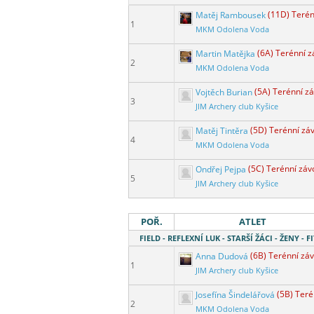
Matěj Rambousek
(11D) Terén
1
MKM Odolena Voda
Martin Matějka
(6A) Terénní 
2
MKM Odolena Voda
Vojtěch Burian
(5A) Terénní z
3
JIM Archery club Kyšice
Matěj Tintěra
(5D) Terénní zá
4
MKM Odolena Voda
Ondřej Pejpa
(5C) Terénní záv
5
JIM Archery club Kyšice
POŘ.
ATLET
FIELD - REFLEXNÍ LUK - STARŠÍ ŽÁCI - ŽENY - F
Anna Dudová
(6B) Terénní zá
1
JIM Archery club Kyšice
Josefína Šindelářová
(5B) Teré
2
MKM Odolena Voda