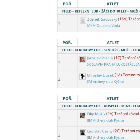
POŘ.
ATLET
FIELD - REFLEXNÍ LUK - ŽÁCI DO 10 LET - MUŽI 
Zdeněk Sádovský
(16A) Terén
1
MKM Odolena Voda
POŘ.
ATLET
FIELD - KLADKOVÝ LUK - SENIOŘI - MUŽI - FITA
Jaroslav Preclík
(1C) Terénní z
1
SK SLAVIA PRAHA LUKOSTŘELBA
Miroslav Dušek
(1A) Terénní 
2
JIM Archery club Kyšice
POŘ.
ATLET
FIELD - KLADKOVÝ LUK - DOSPĚLÍ - MUŽI - FITA
Filip Mužík
(2A) Terénní závod
1
JIM Archery club Kyšice
Ladislav Černý
(2C) Terénní z
2
JIM Archery club Kyšice