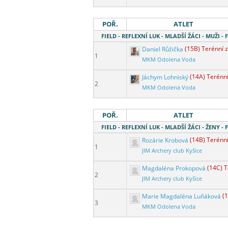
POŘ.
ATLET
FIELD - REFLEXNÍ LUK - MLADŠÍ ŽÁCI - MUŽI - F
Daniel Růžička
(15B) Terénní 
1
MKM Odolena Voda
Jáchym Lohniský
(14A) Terénn
2
MKM Odolena Voda
POŘ.
ATLET
FIELD - REFLEXNÍ LUK - MLADŠÍ ŽÁCI - ŽENY - F
Rozárie Krobová
(14B) Terénn
1
JIM Archery club Kyšice
Magdaléna Prokopová
(14C) 
2
JIM Archery club Kyšice
Marie Magdaléna Luňáková
(
3
MKM Odolena Voda