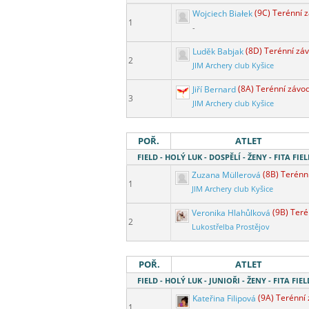
Wojciech Białek
(9C) Terénní 
1
-
Luděk Babjak
(8D) Terénní zá
2
JIM Archery club Kyšice
Jiří Bernard
(8A) Terénní závo
3
JIM Archery club Kyšice
POŘ.
ATLET
FIELD - HOLÝ LUK - DOSPĚLÍ - ŽENY - FITA FIEL
Zuzana Müllerová
(8B) Terénn
1
JIM Archery club Kyšice
Veronika Hlahůlková
(9B) Teré
2
Lukostřelba Prostějov
POŘ.
ATLET
FIELD - HOLÝ LUK - JUNIOŘI - ŽENY - FITA FIEL
Kateřina Filipová
(9A) Terénní
1