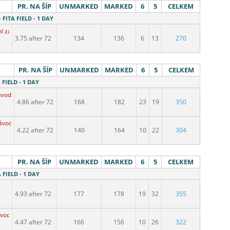
PR. NA ŠÍP
UNMARKED
MARKED
6
5
CELKEM
- FITA FIELD - 1 DAY
ní závod
3.75 after 72
134
136
6
13
270
PR. NA ŠÍP
UNMARKED
MARKED
6
5
CELKEM
 FIELD - 1 DAY
ávod
4.86 after 72
168
182
23
19
350
závod
4.22 after 72
140
164
10
22
304
PR. NA ŠÍP
UNMARKED
MARKED
6
5
CELKEM
 FIELD - 1 DAY
4.93 after 72
177
178
19
32
355
ávod
4.47 after 72
166
156
10
26
322