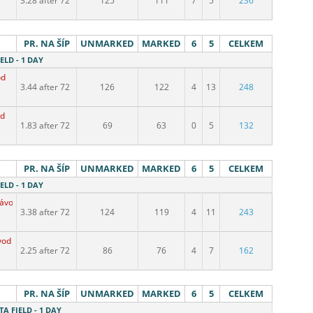
3.28 after 72
125
111
7
5
236
PR. NA ŠÍP
UNMARKED
MARKED
6
5
CELKEM
IELD - 1 DAY
od
3.44 after 72
126
122
4
13
248
od
1.83 after 72
69
63
0
5
132
PR. NA ŠÍP
UNMARKED
MARKED
6
5
CELKEM
IELD - 1 DAY
závod
3.38 after 72
124
119
4
11
243
vod
2.25 after 72
86
76
4
7
162
PR. NA ŠÍP
UNMARKED
MARKED
6
5
CELKEM
ITA FIELD - 1 DAY