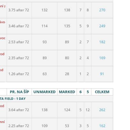
ní závod
3.75 after 72
132
138
7
8
270
závod
3.46 after 72
114
135
5
9
249
ávod
2.53 after 72
93
89
2
7
182
vod
2.35 after 72
89
80
2
4
169
od
1.26 after 72
63
28
1
2
91
PR. NA ŠÍP
UNMARKED
MARKED
6
5
CELKEM
ITA FIELD - 1 DAY
vod
3.64 after 72
138
124
5
12
262
nní závod
2.25 after 72
109
53
3
5
162