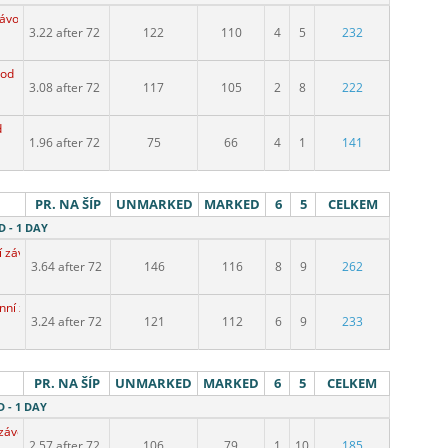
závod
3.22 after 72
122
110
4
5
232
vod
3.08 after 72
117
105
2
8
222
d
1.96 after 72
75
66
4
1
141
PR. NA ŠÍP
UNMARKED
MARKED
6
5
CELKEM
D - 1 DAY
í závod
3.64 after 72
146
116
8
9
262
nní závod
3.24 after 72
121
112
6
9
233
PR. NA ŠÍP
UNMARKED
MARKED
6
5
CELKEM
D - 1 DAY
 závod
2.57 after 72
106
79
1
10
185