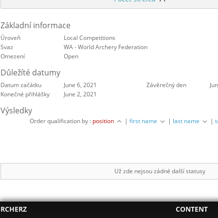
Základní informace
Úroveň
Local Competitions
Svaz
WA - World Archery Federation
Omezení
Open
Důležíté datumy
Datum začátku
June 6, 2021
Závěrečný den
Jun
Konečné přihlášky
June 2, 2021
Výsledky
Order qualification by :
position
|
first name
|
last name
|
Už zde nejsou zádné další statusy
RCHERZ
CONTENT