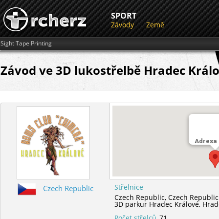
SPORT
Závody
Země
Sight Tape Printing
Závod ve 3D lukostřelbě Hradec Králo
Adresa
Střelnice
Czech Republic
Czech Republic,
Czech Republic
3D parkur Hradec Králové,
Hrad
Počet střelců
71