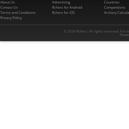
About Us
Advertising
Countries
Contact Us
Rcherz for Android
Competitions
Terms and Conditions
Rcherz for iOS
Archery Calcula
Privacy Policy
© 2026 Rcherz. All rights reserved. For 
Power