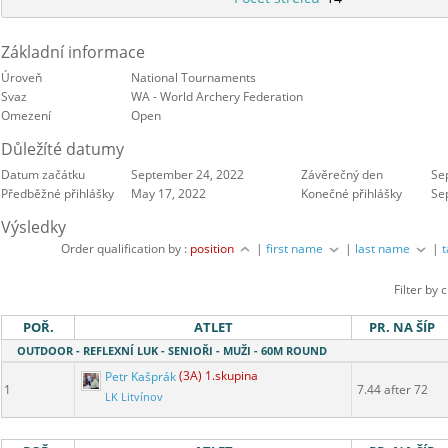
Základní informace
Úroveň
National Tournaments
Svaz
WA - World Archery Federation
Omezení
Open
Důležíté datumy
Datum začátku
September 24, 2022
Závěrečný den
Se
Předběžné přihlášky
May 17, 2022
Konečné přihlášky
Se
Výsledky
Order qualification by :
position
|
first name
|
last name
|
Filter by 
POŘ.
ATLET
PR. NA ŠÍP
OUTDOOR - REFLEXNÍ LUK - SENIOŘI - MUŽI - 60M ROUND
Petr Kašprák
(3A) 1.skupina
1
7.44 after 72
LK Litvínov