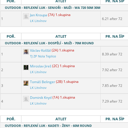
POŘ.
ATLET
PR. NA ŠÍP
OUTDOOR - REFLEXNÍ LUK - SENIOŘI - MUŽI - WA 720 50M 30M
Jan Kroupa
(7A) 1.skupina
1
6.21 after 72
LK Litvínov
POŘ.
ATLET
PR. NA ŠÍP
OUTDOOR - REFLEXNÍ LUK - DOSPĚLÍ - MUŽI - 70M ROUND
Václav Košťál
(2A) 1.skupina
1
8.39 after 72
TJ ZP Nola Teplice
Miroslav Jireš
(2C) 1.skupina
2
7.92 after 72
LK Litvínov
Tomáš Belinger
(2B) 1.skupina
3
7.85 after 72
LK Litvínov
Dominik Knytl
(1A) 1.skupina
4
7.29 after 72
LK Litvínov
POŘ.
ATLET
PR. NA ŠÍP
OUTDOOR - REFLEXNÍ LUK - KADETI - ŽENY - 60M ROUND