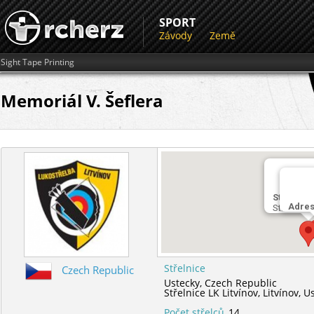
SPORT
Závody
Země
Sight Tape Printing
Memoriál V. Šeflera
Střelnice
Adre
Střelnice 
Střelnice
Czech Republic
Ustecky,
Czech Republic
Střelnice LK Litvínov,
Litvínov,
Us
Počet střelců
14