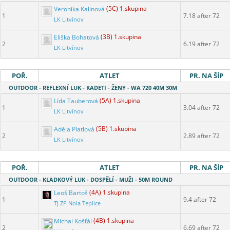
Veronika Kalinová
(5C) 1.skupina
1
7.18 after 72
LK Litvínov
Eliška Bohatová
(3B) 1.skupina
2
6.19 after 72
LK Litvínov
POŘ.
ATLET
PR. NA ŠÍP
OUTDOOR - REFLEXNÍ LUK - KADETI - ŽENY - WA 720 40M 30M
Lída Tauberová
(5A) 1.skupina
1
3.04 after 72
LK Litvínov
Adéla Platlová
(5B) 1.skupina
2
2.89 after 72
LK Litvínov
POŘ.
ATLET
PR. NA ŠÍP
OUTDOOR - KLADKOVÝ LUK - DOSPĚLÍ - MUŽI - 50M ROUND
Leoš Bartoš
(4A) 1.skupina
1
9.4 after 72
TJ ZP Nola Teplice
Michal Košťál
(4B) 1.skupina
2
6.69 after 72