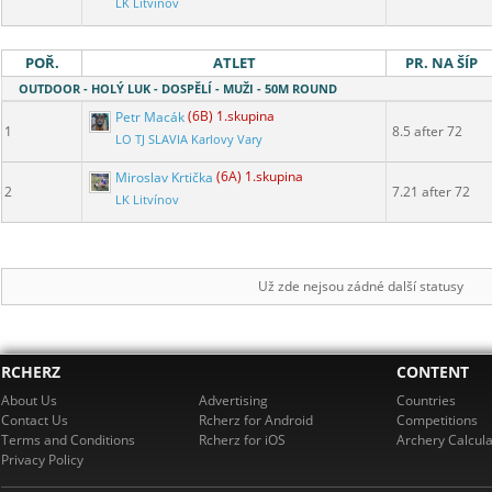
LK Litvínov
POŘ.
ATLET
PR. NA ŠÍP
OUTDOOR - HOLÝ LUK - DOSPĚLÍ - MUŽI - 50M ROUND
Petr Macák
(6B) 1.skupina
1
8.5 after 72
LO TJ SLAVIA Karlovy Vary
Miroslav Krtička
(6A) 1.skupina
2
7.21 after 72
LK Litvínov
Už zde nejsou zádné další statusy
RCHERZ
CONTENT
About Us
Advertising
Countries
Contact Us
Rcherz for Android
Competitions
Terms and Conditions
Rcherz for iOS
Archery Calcula
Privacy Policy