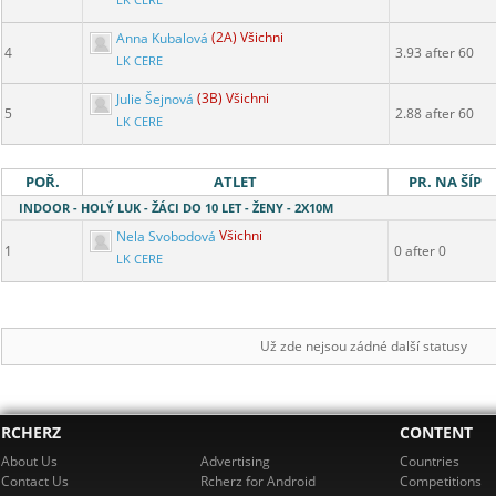
LK CERE
Anna Kubalová
(2A) Všichni
4
3.93 after 60
LK CERE
Julie Šejnová
(3B) Všichni
5
2.88 after 60
LK CERE
POŘ.
ATLET
PR. NA ŠÍP
INDOOR - HOLÝ LUK - ŽÁCI DO 10 LET - ŽENY - 2X10M
Nela Svobodová
Všichni
1
0 after 0
LK CERE
Už zde nejsou zádné další statusy
RCHERZ
CONTENT
About Us
Advertising
Countries
Contact Us
Rcherz for Android
Competitions