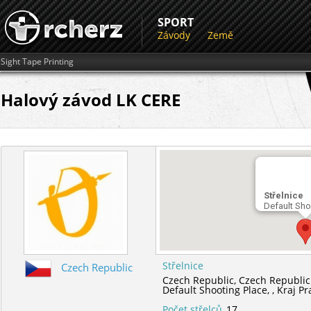
SPORT
Závody
Země
Sight Tape Printing
Halový závod LK CERE
Střelnice
Default Sho
Střelnice
Czech Republic
Czech Republic,
Czech Republic
Default Shooting Place,
,
Kraj P
Počet střelců
17