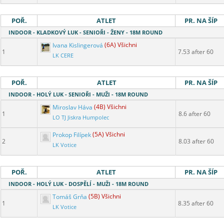
POŘ.
ATLET
PR. NA ŠÍP
INDOOR - KLADKOVÝ LUK - SENIOŘI - ŽENY - 18M ROUND
Ivana Kislingerová
(6A) Všichni
1
7.53 after 60
LK CERE
POŘ.
ATLET
PR. NA ŠÍP
INDOOR - HOLÝ LUK - SENIOŘI - MUŽI - 18M ROUND
Miroslav Háva
(4B) Všichni
1
8.6 after 60
LO TJ Jiskra Humpolec
Prokop Filípek
(5A) Všichni
2
8.03 after 60
LK Votice
POŘ.
ATLET
PR. NA ŠÍP
INDOOR - HOLÝ LUK - DOSPĚLÍ - MUŽI - 18M ROUND
Tomáš Grňa
(5B) Všichni
1
8.35 after 60
LK Votice