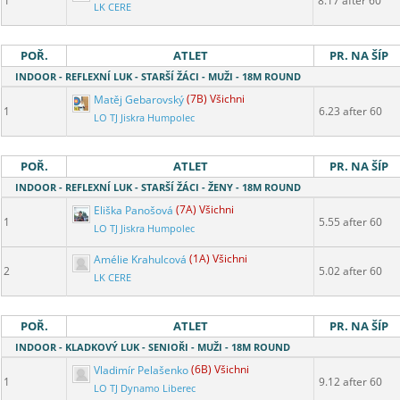
1
8.17 after 60
LK CERE
POŘ.
ATLET
PR. NA ŠÍP
INDOOR - REFLEXNÍ LUK - STARŠÍ ŽÁCI - MUŽI - 18M ROUND
Matěj Gebarovský
(7B) Všichni
1
6.23 after 60
LO TJ Jiskra Humpolec
POŘ.
ATLET
PR. NA ŠÍP
INDOOR - REFLEXNÍ LUK - STARŠÍ ŽÁCI - ŽENY - 18M ROUND
Eliška Panošová
(7A) Všichni
1
5.55 after 60
LO TJ Jiskra Humpolec
Amélie Krahulcová
(1A) Všichni
2
5.02 after 60
LK CERE
POŘ.
ATLET
PR. NA ŠÍP
INDOOR - KLADKOVÝ LUK - SENIOŘI - MUŽI - 18M ROUND
Vladimír Pelašenko
(6B) Všichni
1
9.12 after 60
LO TJ Dynamo Liberec