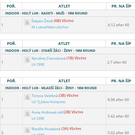
POŘ.
ATLET
PR. NA ŠÍP
INDOOR - HOLÝ LUK - KADETI - MUŽI - 18M ROUND
Štěpán Žitník
(6B) Všichni
1
6.12 after 60
SK Lukostřelba Libichov
POŘ.
ATLET
PR. NA ŠÍP
INDOOR - HOLÝ LUK - STARŠÍ ŽÁCI - ŽENY - 18M ROUND
Karolína Charvátová
(1B) Všichni
1
2.7 after 60
LK CERE
POŘ.
ATLET
PR. NA ŠÍP
INDOOR - HOLÝ LUK - MLADŠÍ ŽÁCI - ŽENY - 18M ROUND
Tereza Velebná
(3B) Všichni
1
8.08 after 60
LO TJ Jiskra Humpolec
Anna Hrdinová old
(2B) Všichni
2
5.42 after 60
LK CERE
Rozálie Hunalová
(3A) Všichni
3
5.02 after 60