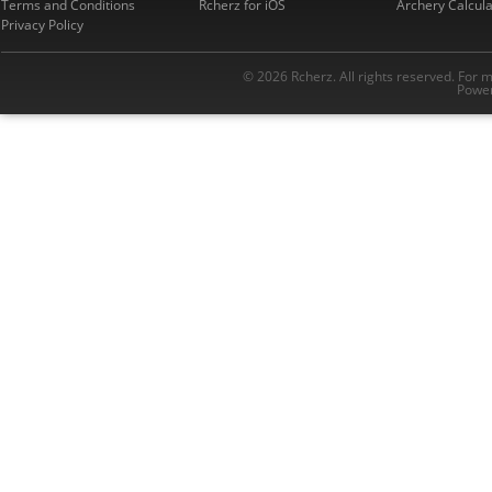
Terms and Conditions
Rcherz for iOS
Archery Calcula
Privacy Policy
© 2026 Rcherz. All rights reserved. For 
Power