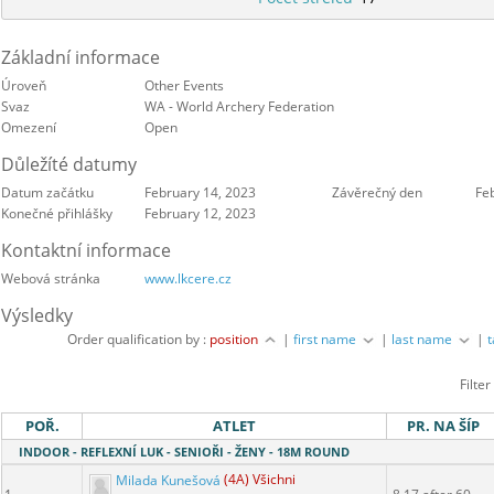
Ad
Základní informace
Úroveň
Other Events
Svaz
WA - World Archery Federation
Omezení
Open
Důležíté datumy
Datum začátku
February 14, 2023
Závěrečný den
Fe
Konečné přihlášky
February 12, 2023
Kontaktní informace
Webová stránka
www.lkcere.cz
Výsledky
Order qualification by :
position
|
first name
|
last name
|
Filter
POŘ.
ATLET
PR. NA ŠÍP
INDOOR - REFLEXNÍ LUK - SENIOŘI - ŽENY - 18M ROUND
Milada Kunešová
(4A) Všichni