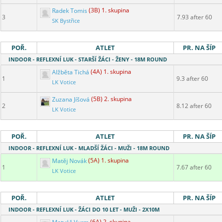
Radek Tomis
(3B) 1. skupina
3
7.93 after 60
SK Bystřice
POŘ.
ATLET
PR. NA ŠÍP
INDOOR - REFLEXNÍ LUK - STARŠÍ ŽÁCI - ŽENY - 18M ROUND
Alžběta Tichá
(4A) 1. skupina
1
9.3 after 60
LK Votice
Zuzana Jíšová
(5B) 2. skupina
2
8.12 after 60
LK Votice
POŘ.
ATLET
PR. NA ŠÍP
INDOOR - REFLEXNÍ LUK - MLADŠÍ ŽÁCI - MUŽI - 18M ROUND
Matěj Novák
(5A) 1. skupina
1
7.67 after 60
LK Votice
POŘ.
ATLET
PR. NA ŠÍP
INDOOR - REFLEXNÍ LUK - ŽÁCI DO 10 LET - MUŽI - 2X10M