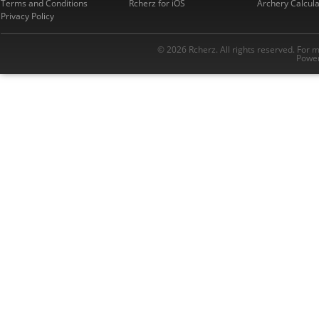
Terms and Conditions
Rcherz for iOS
Archery Calcula
Privacy Policy
© 2026 Rcherz. All rights reserved. For 
Power