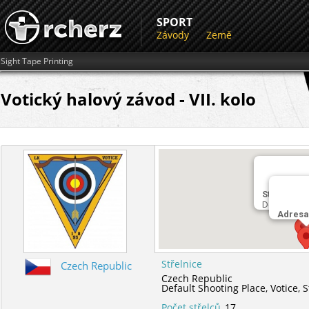
SPORT
Závody
Země
Sight Tape Printing
Votický halový závod - VII. kolo
Střelnice
Default Sho
Adresa
Střelnice
Czech Republic
Czech Republic
Default Shooting Place,
Votice,
S
Počet střelců
17