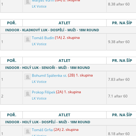
Matyáš Vurm
(6A) 2. skupina
1
8.38 after 60
LK Votice
POŘ.
ATLET
PR. NA ŠÍP
INDOOR - KLADKOVÝ LUK - DOSPĚLÍ - MUŽI - 18M ROUND
Tomáš Budín
(1A) 2. skupina
1
9.38 after 60
LK Votice
POŘ.
ATLET
PR. NA ŠÍP
INDOOR - HOLÝ LUK - SENIOŘI - MUŽI - 18M ROUND
Bohumil Spálenka st.
(2B) 1. skupina
1
7.83 after 60
LK Votice
Prokop Filípek
(2A) 1. skupina
2
7.1 after 60
LK Votice
POŘ.
ATLET
PR. NA ŠÍP
INDOOR - HOLÝ LUK - DOSPĚLÍ - MUŽI - 18M ROUND
Tomáš Grňa
(2A) 2. skupina
1
8.18 after 60