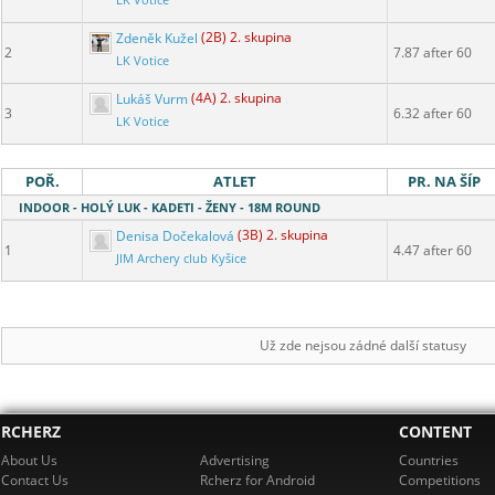
LK Votice
Zdeněk Kužel
(2B) 2. skupina
2
7.87 after 60
LK Votice
Lukáš Vurm
(4A) 2. skupina
3
6.32 after 60
LK Votice
POŘ.
ATLET
PR. NA ŠÍP
INDOOR - HOLÝ LUK - KADETI - ŽENY - 18M ROUND
Denisa Dočekalová
(3B) 2. skupina
1
4.47 after 60
JIM Archery club Kyšice
Už zde nejsou zádné další statusy
RCHERZ
CONTENT
About Us
Advertising
Countries
Contact Us
Rcherz for Android
Competitions