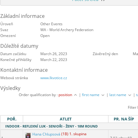
Základní informace
Úroveň
Other Events
Svaz
WA - World Archery Federation
Omezení
Open
Důležíté datumy
Datum začátku
March 26, 2023
Závěrečný den
Ma
Konečné přihlášky
March 22, 2023
Kontaktní informace
Webová stránka
www.lkvotice.cz
Výsledky
Order qualification by :
position
|
first name
|
last name
|
Filter
POŘ.
ATLET
PR. NA ŠÍP
INDOOR - REFLEXNÍ LUK - SENIOŘI - ŽENY - 18M ROUND
Hana Chlupsová
(1B) 1. skupina