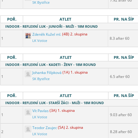
1
7.92 after 60
SK Bystřice
POŘ.
ATLET
PR. NA ŠÍP
INDOOR - REFLEXNÍ LUK - JUNIOŘI - MUŽI - 18M ROUND
Zdeněk Kužel ml.
(4B) 2. skupina
1
8.3 after 60
LK Votice
POŘ.
ATLET
PR. NA ŠÍP
INDOOR - REFLEXNÍ LUK - KADETI - ŽENY - 18M ROUND
Johanka Filípková
(1A) 1. skupina
1
6.5 after 60
SK Bystřice
POŘ.
ATLET
PR. NA ŠÍP
INDOOR - REFLEXNÍ LUK - STARŠÍ ŽÁCI - MUŽI - 18M ROUND
Vít Pavlas
(3A) 1. skupina
1
9.03 after 60
LK Votice
Teodor Zaujec
(5A) 2. skupina
2
8.28 after 60
LK Votice