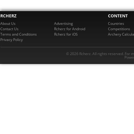
RCHERZ
CONTENT
About Us
Advertising
Countries
Contact Us
Rcherz for Android
Competitions
Terms and Conditions
Rcherz for iOS
Archery Calcula
Privacy Policy
© 2026 Rcherz. All rights reserved. For 
Power