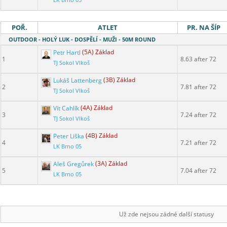
LK Brno 05
POŘ.
ATLET
PR. NA ŠÍP
OUTDOOR - HOLÝ LUK - DOSPĚLÍ - MUŽI - 50M ROUND
Petr Hartl
(5A) Základ
1
8.63 after 72
TJ Sokol Vlkoš
Lukáš Lattenberg
(3B) Základ
2
7.81 after 72
TJ Sokol Vlkoš
Vít Cahlík
(4A) Základ
3
7.24 after 72
TJ Sokol Vlkoš
Peter Liška
(4B) Základ
4
7.21 after 72
LK Brno 05
Aleš Gregůrek
(3A) Základ
5
7.04 after 72
LK Brno 05
Už zde nejsou zádné další statusy