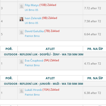
Filip Matys
(10B) Základ
3
7.72 after 72
LK Brno 05
Ivan Zelenák
(9B) Základ
4
7.58 after 72
LK Brno 05
David Galuška
(7B) Základ
5
6.64 after 72
Patriot Brno
POŘ.
ATLET
PR. NA ŠÍP
OUTDOOR - REFLEXNÍ LUK - DOSPĚLÍ - ŽENY - WA 720 50M 30M
Eva Čoupková
(9A) Základ
1
4.15 after 72
Patriot Brno
POŘ.
ATLET
PR. NA ŠÍP
OUTDOOR - REFLEXNÍ LUK - JUNIOŘI - MUŽI - WA 720 50M 30M
Lukáš Hroník
(10A) Základ
1
6.38 after 72
Patriot Brno