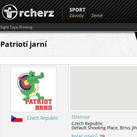
SPORT
Závody
Země
Sight Tape Printing
Patriotí jarní
Střelnice
Czech Republic
Czech Republic
Default Shooting Place,
Brno,
Ji
Počet střelců
19