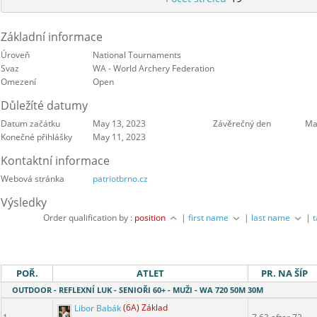
Základní informace
Úroveň
National Tournaments
Svaz
WA - World Archery Federation
Omezení
Open
Důležíté datumy
Datum začátku
May 13, 2023
Závěrečný den
Ma
Konečné přihlášky
May 11, 2023
Kontaktní informace
Webová stránka
patriotbrno.cz
Výsledky
Order qualification by :
position
|
first name
|
last name
|
POŘ.
ATLET
PR. NA ŠÍP
OUTDOOR - REFLEXNÍ LUK - SENIOŘI 60+ - MUŽI - WA 720 50M 30M
Libor Babák
(6A) Základ