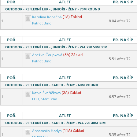
POŘ.
ATLET
PR. NA ŠÍP
OUTDOOR - REFLEXNÍ LUK - JUNIOŘI - ŽENY - 70M ROUND
Karolína Konečná
(1A) Základ
1
8.04 after 72
Patriot Brno
POŘ.
ATLET
PR. NA ŠÍP
OUTDOOR - REFLEXNÍ LUK - JUNIOŘI - ŽENY - WA 720 50M 30M
Anežka Čoupková
(8A) Základ
1
5.51 after 72
Patriot Brno
POŘ.
ATLET
PR. NA ŠÍP
OUTDOOR - REFLEXNÍ LUK - KADETI - ŽENY - 60M ROUND
Katka Švaříčková
(2A) Základ
1
6.57 after 72
LO TJ Start Brno
POŘ.
ATLET
PR. NA ŠÍP
OUTDOOR - REFLEXNÍ LUK - KADETI - ŽENY - WA 720 40M 30M
Anastasiia Hodya
(11A) Základ
1
5.35 after 72