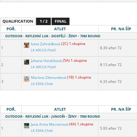
QUALIFICATION
1 / 2
FINAL
POŘ.
ATLET
PR. NA ŠÍP
OUTDOOR - REFLEXNÍ LUK - DOSPĚLÍ - ŽENY - 70M ROUND
Iveta Zahrádková
(2C) 1.skupina
1
8.39 after 72
LK ARCUS Plzeň
Johana Horáčková
(5A) 1.skupina
2
8.13 after 72
LK ARCUS Plzeň
Martina Zikmundová
(1B) 1.skupina
3
6.33 after 72
LK ESKA Cheb
POŘ.
ATLET
PR. NA ŠÍP
OUTDOOR - REFLEXNÍ LUK - JUNIOŘI - ŽENY - 70M ROUND
Jana Anna Mecnerová
(4A) 1.skupina
1
5.93 after 72
LK ESKA Cheb