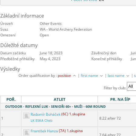
Základní informace
Úroveň
Other Events
Svaz
WA - World Archery Federation
Omezení
Open
Důležíté datumy
Datum začátku
June 18, 2023
Závěrečný den
Ju
Předběžné přihlášky
May 4, 2023
Konečné přihlášky
Ju
Výsledky
Order qualification by :
position
|
first name
|
last name
|
Filter by club:
POŘ.
ATLET
PR. NA ŠÍP
OUTDOOR - REFLEXNÍ LUK - SENIOŘI 60+ - MUŽI - 60M ROUND
Radomír Boháček
(6C) 1.skupina
1
8.22 after 72
LK ESKA Cheb
František Hanza
(7A) 1.skupina
2
7.64 after 72