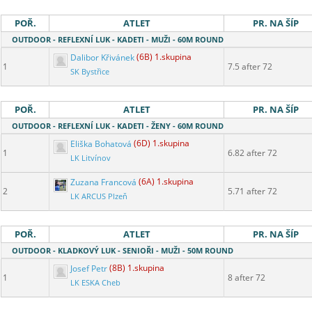
POŘ.
ATLET
PR. NA ŠÍP
OUTDOOR - REFLEXNÍ LUK - KADETI - MUŽI - 60M ROUND
Dalibor Křivánek
(6B) 1.skupina
1
7.5 after 72
SK Bystřice
POŘ.
ATLET
PR. NA ŠÍP
OUTDOOR - REFLEXNÍ LUK - KADETI - ŽENY - 60M ROUND
Eliška Bohatová
(6D) 1.skupina
1
6.82 after 72
LK Litvínov
Zuzana Francová
(6A) 1.skupina
2
5.71 after 72
LK ARCUS Plzeň
POŘ.
ATLET
PR. NA ŠÍP
OUTDOOR - KLADKOVÝ LUK - SENIOŘI - MUŽI - 50M ROUND
Josef Petr
(8B) 1.skupina
1
8 after 72
LK ESKA Cheb