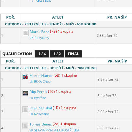
LK ESKA Cheb
POŘ.
ATLET
PR. NA ŠÍP
OUTDOOR - REFLEXNÍ LUK - SENIOŘI - MUŽI - 60M ROUND
Marek Ranc
(7B) 1.skupina
1
7.33 after 72
LK Rokycany
QUALIFICATION
1 / 4
1 / 2
FINAL
POŘ.
ATLET
PR. NA ŠÍP
OUTDOOR - REFLEXNÍ LUK - DOSPĚLÍ - MUŽI - 70M ROUND
Martin Hámor
(5B) 1.skupina
1
8.97 after 72
LK ESKA Cheb
Filip Pertlík
(1C) 1.skupina
2
8.4 after 72
SK Bystřice
Pavel Stejskal
(1D) 1.skupina
3
8.08 after 72
LK Rokycany
Tomáš Beneš
(2A) 1.skupina
4
8.08 after 72
SK SLAVIA PRAHA LUKOSTŘELBA