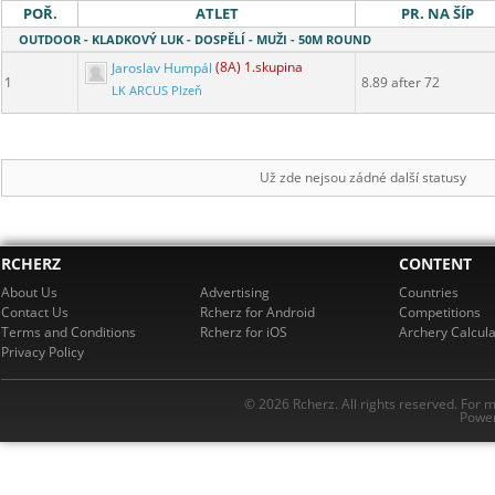
POŘ.
ATLET
PR. NA ŠÍP
OUTDOOR - KLADKOVÝ LUK - DOSPĚLÍ - MUŽI - 50M ROUND
Jaroslav Humpál
(8A) 1.skupina
1
8.89 after 72
LK ARCUS Plzeň
Už zde nejsou zádné další statusy
RCHERZ
CONTENT
About Us
Advertising
Countries
Contact Us
Rcherz for Android
Competitions
Terms and Conditions
Rcherz for iOS
Archery Calcula
Privacy Policy
© 2026 Rcherz. All rights reserved. For 
Power