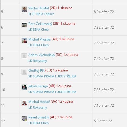
Václav Košťál
(2D) 1.skupina
5
8.04 after 72
TJ ZP Nola Teplice
Petr Čelikovský
(3B) 1.skupina
6
7.82 after 72
LK ESKA Cheb
Michal Prosba
(4D) 1.skupina
7
7.56 after 72
LK ESKA Cheb
Adam Východský
(3C) 1.skupina
8
7.49 after 72
LK Rokycany
Ondřej Pik
(3D) 1.skupina
9
7.35 after 72
SK SLAVIA PRAHA LUKOSTŘELBA
Jakub Laciga
(4B) 1.skupina
10
7.35 after 72
SK SLAVIA PRAHA LUKOSTŘELBA
Michal Hodač
(3A) 1.skupina
11
7.15 after 72
LK Rokycany
Pavel Smažík
(4C) 1.skupina
12
5.9 after 72
LK ESKA Cheb