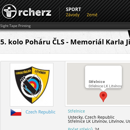
SPORT
Závody
Země
Sight Tape Printing
5. kolo Poháru ČLS - Memoriál Karla 
Střelnice
Střelnice LK Litvínov
Střelnice
Czech Republic
Ustecky,
Czech Republic
Střelnice LK Litvínov,
Litvínov,
Us
Počet střelců
24