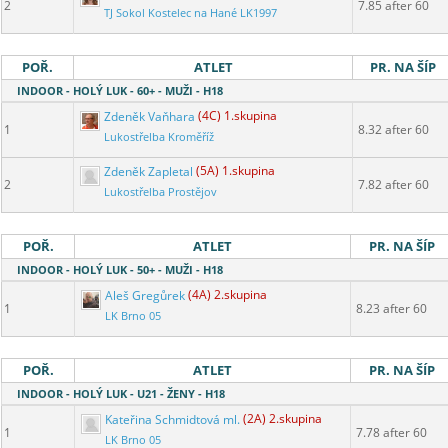
2
7.85 after 60
TJ Sokol Kostelec na Hané LK1997
POŘ.
ATLET
PR. NA ŠÍP
INDOOR - HOLÝ LUK - 60+ - MUŽI - H18
Zdeněk Vaňhara
(4C) 1.skupina
1
8.32 after 60
Lukostřelba Kroměříž
Zdeněk Zapletal
(5A) 1.skupina
2
7.82 after 60
Lukostřelba Prostějov
POŘ.
ATLET
PR. NA ŠÍP
INDOOR - HOLÝ LUK - 50+ - MUŽI - H18
Aleš Gregůrek
(4A) 2.skupina
1
8.23 after 60
LK Brno 05
POŘ.
ATLET
PR. NA ŠÍP
INDOOR - HOLÝ LUK - U21 - ŽENY - H18
Kateřina Schmidtová ml.
(2A) 2.skupina
1
7.78 after 60
LK Brno 05