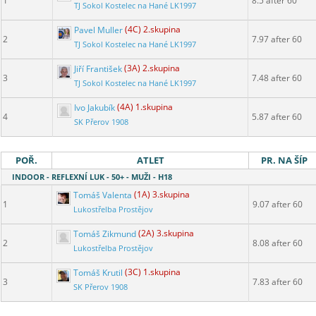
1
8.5 after 60
TJ Sokol Kostelec na Hané LK1997
Pavel Muller
(4C) 2.skupina
2
7.97 after 60
TJ Sokol Kostelec na Hané LK1997
Jiří František
(3A) 2.skupina
3
7.48 after 60
TJ Sokol Kostelec na Hané LK1997
Ivo Jakubík
(4A) 1.skupina
4
5.87 after 60
SK Přerov 1908
POŘ.
ATLET
PR. NA ŠÍP
INDOOR - REFLEXNÍ LUK - 50+ - MUŽI - H18
Tomáš Valenta
(1A) 3.skupina
1
9.07 after 60
Lukostřelba Prostějov
Tomáš Zikmund
(2A) 3.skupina
2
8.08 after 60
Lukostřelba Prostějov
Tomáš Krutil
(3C) 1.skupina
3
7.83 after 60
SK Přerov 1908