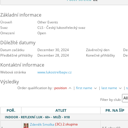
Základní informace
Úroveň
Other Events
Svaz
CLS - Český lukostřelecký svaz
Omezení
Open
Důležíté datumy
Datum začátku
December 30, 2024
Závěrečný den
De
Předběžné přihlášky
December 28, 2024
Konečné přihlášky
De
Kontaktní informace
Webová stránka
www.lukostrelbapv.cz
Výsledky
Order qualification by :
position
|
first name
|
last name
|
Filter by club:
POŘ.
ATLET
PR. NA ŠÍP
INDOOR - REFLEXNÍ LUK - 60+ - MUŽI - H18
Zdeněk Smolka
(3C) 2.skupina