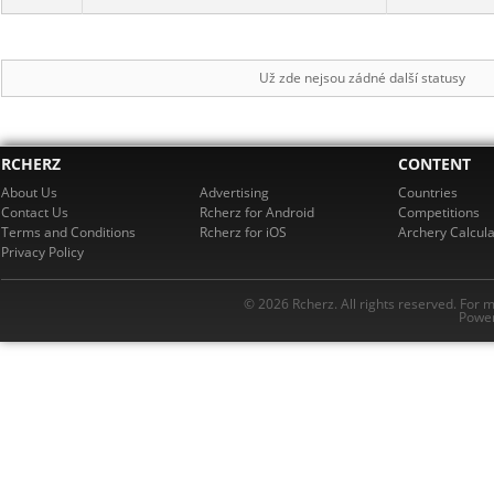
Už zde nejsou zádné další statusy
RCHERZ
CONTENT
About Us
Advertising
Countries
Contact Us
Rcherz for Android
Competitions
Terms and Conditions
Rcherz for iOS
Archery Calcula
Privacy Policy
© 2026 Rcherz. All rights reserved. For 
Power