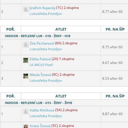
Jindřich Kopecký
(1C) 2.skupina
2
8.77 after 60
Lukostřelba Prostějov
POŘ.
ATLET
PR. NA ŠÍP
INDOOR - REFLEXNÍ LUK - U18 - ŽENY - H18
Zita Pechanová
(6A) 2.skupina
1
8.75 after 60
Lukostřelba Prostějov
Eliška Fialová
(2A) 1.skupina
2
8.67 after 60
LK ARCUS Plzeň
Nikola Šinová
(6C) 2.skupina
3
8.53 after 60
Lukostřelba Prostějov
POŘ.
ATLET
PR. NA ŠÍP
INDOOR - REFLEXNÍ LUK - U13 - ŽENY - ŽH18
Adéla Křečková
(5A) 2.skupina
1
8.87 after 60
Lukostřelba Prostějov
Aneta Šinová
(5C) 2.skupina