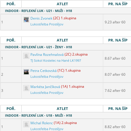
POŘ.
ATLET
PR. NA ŠÍP
INDOOR - REFLEXNÍ LUK - U21 - MUŽI - H18
Denis Zvonek
(2C) 1.skupina
1
9.23 after 60
Lukostřelba Prostějov
POŘ.
ATLET
PR. NA ŠÍP
INDOOR - REFLEXNÍ LUK - U21 - ŽENY - H18
Pavlína Rozehnalová
(2C) 2.skupina
1
8.67 after 60
TJ Sokol Kostelec na Hané LK1997
Petra Cetkovská
(1C) 1.skupina
2
8.07 after 60
Lukostřelba Prostějov
Markéta Jančíková
(1A) 1.skupina
3
7.62 after 60
Lukostřelba Prostějov
POŘ.
ATLET
PR. NA ŠÍP
INDOOR - REFLEXNÍ LUK - U18 - MUŽI - H18
Michal Rolenc
(1A) 2.skupina
1
8.82 after 60
Lukostřelba Prostějov