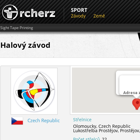
SPORT
Závody
Země
Sight Tape Printing
Halový závod
Střelnice
Lukostřelb
Adresa 
Střelnice
Czech Republic
Olomoucky,
Czech Republic
Lukostřelba Prostějov,
Prostějov
Počet střelců
22