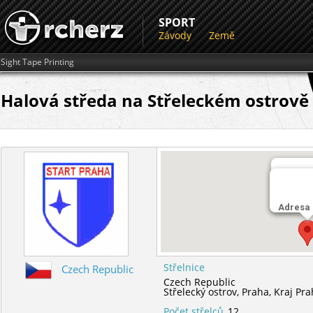
SPORT
Závody
Země
Sight Tape Printing
Halová středa na Střeleckém ostrově
Střelni
Adresa
Střeleck
Střelnice
Czech Republic
Czech Republic
Střelecký ostrov,
Praha,
Kraj Pr
Počet střelců
12