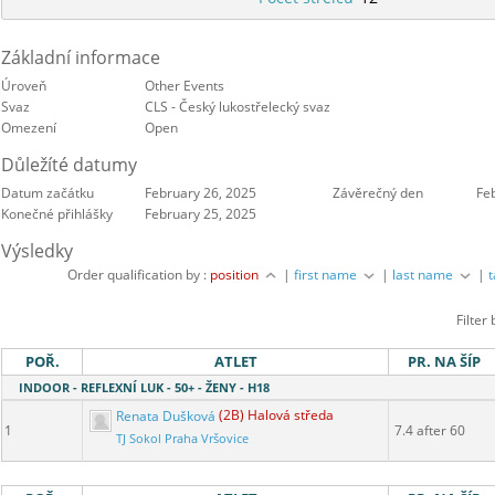
Základní informace
Úroveň
Other Events
Svaz
CLS - Český lukostřelecký svaz
Omezení
Open
Důležíté datumy
Datum začátku
February 26, 2025
Závěrečný den
Fe
Konečné přihlášky
February 25, 2025
Výsledky
Order qualification by :
position
|
first name
|
last name
|
Filter
POŘ.
ATLET
PR. NA ŠÍP
INDOOR - REFLEXNÍ LUK - 50+ - ŽENY - H18
Renata Dušková
(2B) Halová středa
1
7.4 after 60
TJ Sokol Praha Vršovice