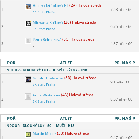
Helena Jeřábková HL
(2A) Halová středa
1
7.63 after 60
SK Start Praha
Michaela Krčková
(2C) Halová středa
2
6.75 after 60
SK Start Praha
Petra Reimerová
(5C) Halová středa
3
4.37 after 60
-
POŘ.
ATLET
PR. NA ŠÍP
INDOOR - KLADKOVÝ LUK - DOSPĚLÍ - ŽENY - H18
Natálie Hadašová
(5B) Halová středa
1
9.1 after 60
SK Start Praha
Anna Winterová
(4A) Halová středa
2
8.67 after 60
SK Start Praha
POŘ.
ATLET
PR. NA ŠÍP
INDOOR - DLOUHÝ LUK - 50+ - MUŽI - H18
Martin Müller
(3B) Halová středa
1
6.47 after 60