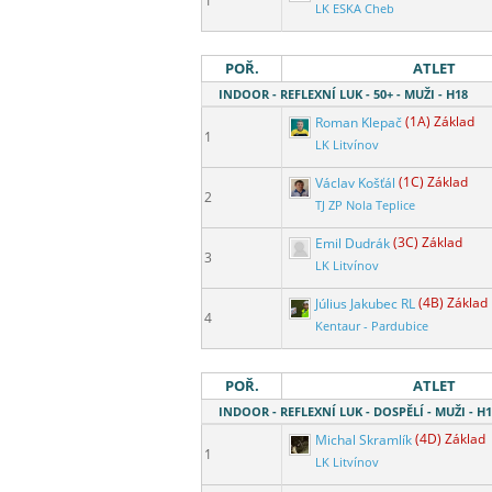
1
LK ESKA Cheb
POŘ.
ATLET
INDOOR - REFLEXNÍ LUK - 50+ - MUŽI - H18
Roman Klepač
(1A) Základ
1
LK Litvínov
Václav Košťál
(1C) Základ
2
TJ ZP Nola Teplice
Emil Dudrák
(3C) Základ
3
LK Litvínov
Július Jakubec RL
(4B) Základ
4
Kentaur - Pardubice
POŘ.
ATLET
INDOOR - REFLEXNÍ LUK - DOSPĚLÍ - MUŽI - H
Michal Skramlík
(4D) Základ
1
LK Litvínov