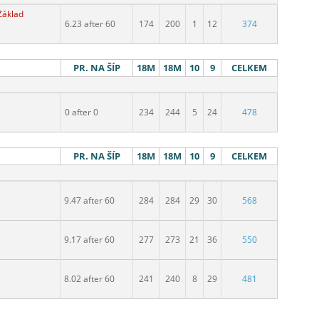
Základ
6.23 after 60
174
200
1
12
374
PR. NA ŠÍP
18M
18M
10
9
CELKEM
0 after 0
234
244
5
24
478
PR. NA ŠÍP
18M
18M
10
9
CELKEM
9.47 after 60
284
284
29
30
568
9.17 after 60
277
273
21
36
550
8.02 after 60
241
240
8
29
481