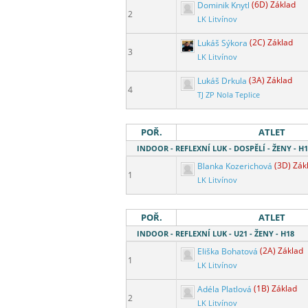
Dominik Knytl
(6D) Základ
2
LK Litvínov
Lukáš Sýkora
(2C) Základ
3
LK Litvínov
Lukáš Drkula
(3A) Základ
4
TJ ZP Nola Teplice
POŘ.
ATLET
INDOOR - REFLEXNÍ LUK - DOSPĚLÍ - ŽENY - H
Blanka Kozerichová
(3D) Zák
1
LK Litvínov
POŘ.
ATLET
INDOOR - REFLEXNÍ LUK - U21 - ŽENY - H18
Eliška Bohatová
(2A) Základ
1
LK Litvínov
Adéla Platlová
(1B) Základ
2
LK Litvínov