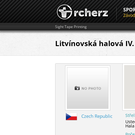
SPO
Závo
Sight Tape Printing
Litvínovská halová IV.
Stře
Czech Republic
Uste
Hala
Poče