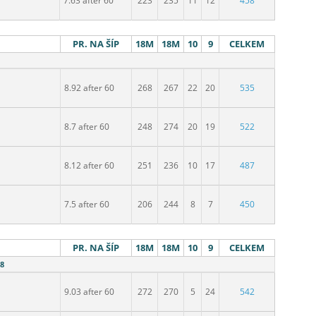
7.63 after 60
223
235
11
12
458
PR. NA ŠÍP
18M
18M
10
9
CELKEM
8.92 after 60
268
267
22
20
535
8.7 after 60
248
274
20
19
522
8.12 after 60
251
236
10
17
487
7.5 after 60
206
244
8
7
450
PR. NA ŠÍP
18M
18M
10
9
CELKEM
18
9.03 after 60
272
270
5
24
542