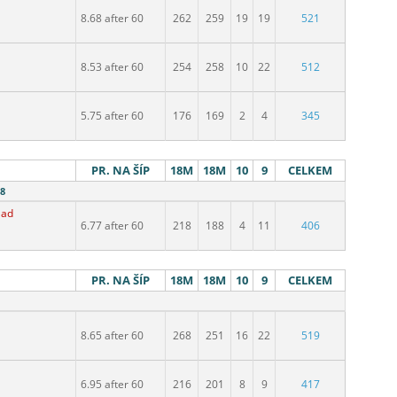
8.68 after 60
262
259
19
19
521
8.53 after 60
254
258
10
22
512
5.75 after 60
176
169
2
4
345
PR. NA ŠÍP
18M
18M
10
9
CELKEM
18
lad
6.77 after 60
218
188
4
11
406
PR. NA ŠÍP
18M
18M
10
9
CELKEM
8.65 after 60
268
251
16
22
519
6.95 after 60
216
201
8
9
417