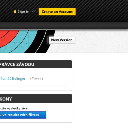
or
Sign in
Create an Account
New Version
RÁVCE ZÁVODU
Tomáš Belinger
( Tvůrce )
KONY
ujte výsledky živě:
Live results with filters