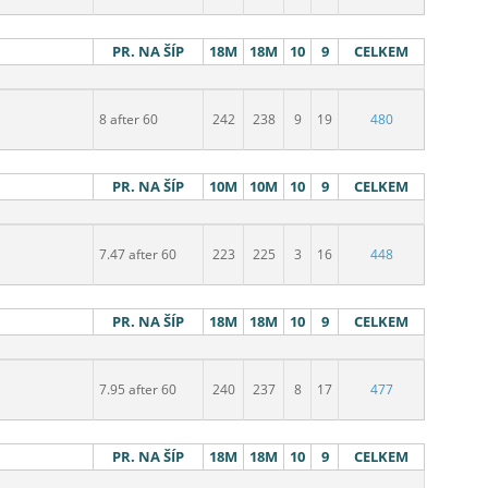
PR. NA ŠÍP
18M
18M
10
9
CELKEM
8 after 60
242
238
9
19
480
PR. NA ŠÍP
10M
10M
10
9
CELKEM
7.47 after 60
223
225
3
16
448
PR. NA ŠÍP
18M
18M
10
9
CELKEM
7.95 after 60
240
237
8
17
477
PR. NA ŠÍP
18M
18M
10
9
CELKEM