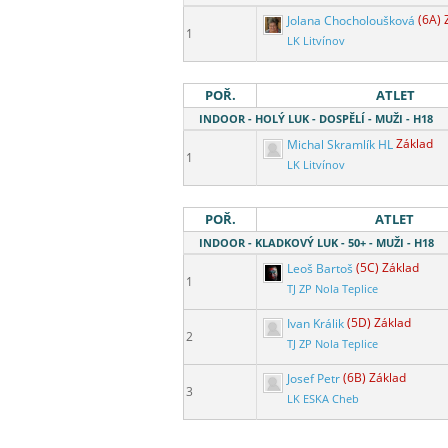
Jolana Chocholoušková
(6A) 
1
LK Litvínov
POŘ.
ATLET
INDOOR - HOLÝ LUK - DOSPĚLÍ - MUŽI - H18
Michal Skramlík HL
Základ
1
LK Litvínov
POŘ.
ATLET
INDOOR - KLADKOVÝ LUK - 50+ - MUŽI - H18
Leoš Bartoš
(5C) Základ
1
TJ ZP Nola Teplice
Ivan Králik
(5D) Základ
2
TJ ZP Nola Teplice
Josef Petr
(6B) Základ
3
LK ESKA Cheb