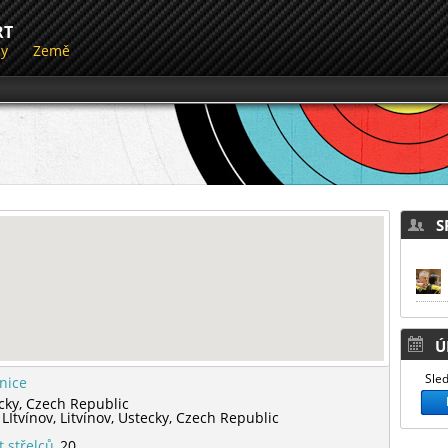
RT
dy
Země
SP
Ú
Sled
lnice
cky,
Czech Republic
 LItvínov,
Litvínov,
Ustecky,
Czech Republic
t střelců
20