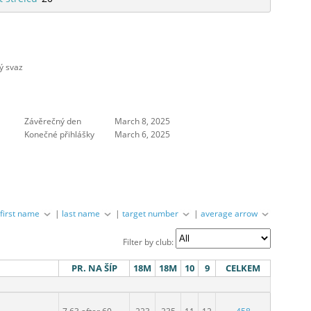
ý svaz
Závěrečný den
March 8, 2025
Konečné přihlášky
March 6, 2025
|
first name
|
last name
|
target number
|
average arrow
Filter by club:
PR. NA ŠÍP
18M
18M
10
9
CELKEM