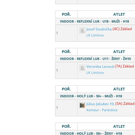
POŘ.
ATLET
INDOOR - REFLEXNÍ LUK - U18 - MUŽI - H18
Josef Studnička
(4C) Základ
1
LK Litvínov
POŘ.
ATLET
INDOOR - REFLEXNÍ LUK - U11 - ŽENY - ŽH10
Veronika Levová
(7A) Základ
1
LK Litvínov
POŘ.
ATLET
INDOOR - HOLÝ LUK - 50+ - MUŽI - H18
Július Jakubec HL
(5A) Základ
1
Kentaur - Pardubice
POŘ.
ATLET
INDOOR - HOLÝ LUK - 50+ - ŽENY - H18