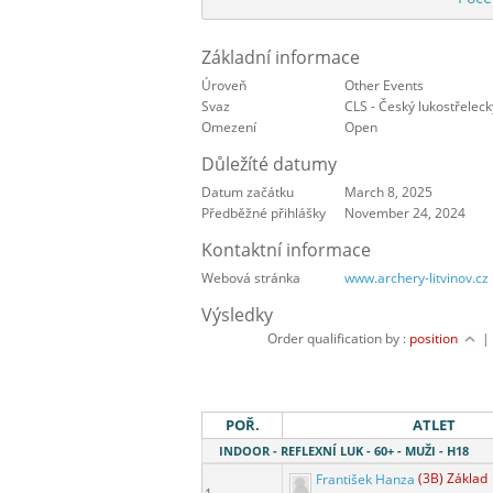
Základní informace
Úroveň
Other Events
Svaz
CLS - Český lukostřeleck
Omezení
Open
Důležíté datumy
Datum začátku
March 8, 2025
Předběžné přihlášky
November 24, 2024
Kontaktní informace
Webová stránka
www.archery-litvinov.cz
Výsledky
Order qualification by :
position
POŘ.
ATLET
INDOOR - REFLEXNÍ LUK - 60+ - MUŽI - H18
František Hanza
(3B) Základ