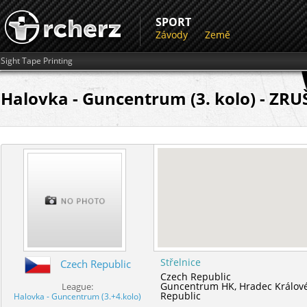
SPORT
Závody
Země
Sight Tape Printing
Halovka - Guncentrum (3. kolo) - ZR
Střelnice
Czech Republic
Czech Republic
Guncentrum HK,
Hradec Králov
League:
Republic
Halovka - Guncentrum (3.+4.kolo)