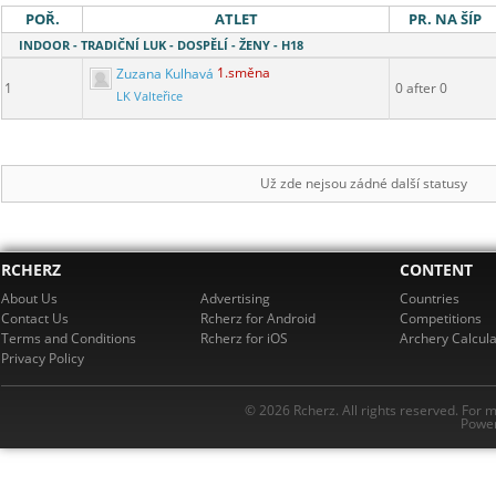
POŘ.
ATLET
PR. NA ŠÍP
INDOOR - TRADIČNÍ LUK - DOSPĚLÍ - ŽENY - H18
Zuzana Kulhavá
1.směna
1
0 after 0
LK Valteřice
Už zde nejsou zádné další statusy
RCHERZ
CONTENT
About Us
Advertising
Countries
Contact Us
Rcherz for Android
Competitions
Terms and Conditions
Rcherz for iOS
Archery Calcula
Privacy Policy
© 2026 Rcherz. All rights reserved. For 
Power