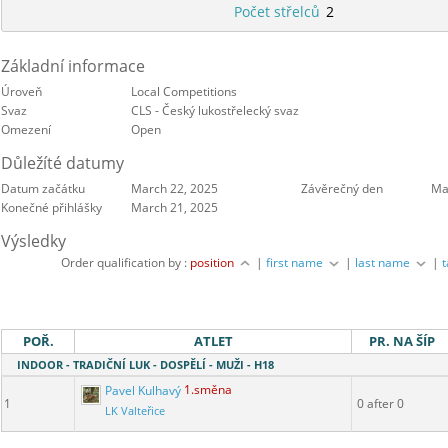
Počet střelců
2
Základní informace
Úroveň
Local Competitions
Svaz
CLS - Český lukostřelecký svaz
Omezení
Open
Důležíté datumy
Datum začátku
March 22, 2025
Závěrečný den
Ma
Konečné přihlášky
March 21, 2025
Výsledky
Order qualification by :
position
|
first name
|
last name
|
POŘ.
ATLET
PR. NA ŠÍP
INDOOR - TRADIČNÍ LUK - DOSPĚLÍ - MUŽI - H18
Pavel Kulhavý
1.směna
1
0 after 0
LK Valteřice