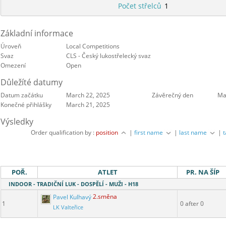
Počet střelců
1
Základní informace
Úroveň
Local Competitions
Svaz
CLS - Český lukostřelecký svaz
Omezení
Open
Důležíté datumy
Datum začátku
March 22, 2025
Závěrečný den
Ma
Konečné přihlášky
March 21, 2025
Výsledky
Order qualification by :
position
|
first name
|
last name
|
POŘ.
ATLET
PR. NA ŠÍP
INDOOR - TRADIČNÍ LUK - DOSPĚLÍ - MUŽI - H18
Pavel Kulhavý
2.směna
1
0 after 0
LK Valteřice