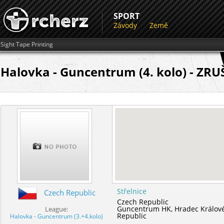
SPORT
Závody
Země
Sight Tape Printing
Halovka - Guncentrum (4. kolo) - ZR
Střelnice
Czech Republic
Czech Republic
Guncentrum HK,
Hradec Králov
League:
Republic
Halovka - Guncentrum (3.+4.kolo)