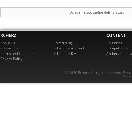
Už zde nejsou zádné další statusy
RCHERZ
CONTENT
About Us
Advertising
Countries
Contact Us
Rcherz for Android
Competitions
Terms and Conditions
Rcherz for iOS
Archery Calcula
Privacy Policy
© 2026 Rcherz. All rights reserved. For 
Power