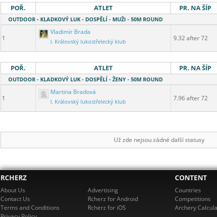
POŘ.
ATLET
PR. NA ŠÍP
OUTDOOR - KLADKOVÝ LUK - DOSPĚLÍ - MUŽI - 50M ROUND
Vladimír Brada
1
9.32 after 72
I. Královský lukostřelecký klub
POŘ.
ATLET
PR. NA ŠÍP
OUTDOOR - KLADKOVÝ LUK - DOSPĚLÍ - ŽENY - 50M ROUND
Martina Bradová
1
7.96 after 72
I. Královský lukostřelecký klub
Už zde nejsou zádné další statusy
RCHERZ
CONTENT
About Us
Advertising
Countries
Contact Us
Rcherz for Android
Competitions
Terms and Conditions
Rcherz for iOS
Archery Calcula
Privacy Policy