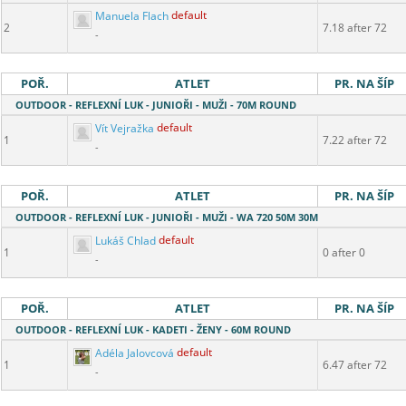
Manuela Flach
default
2
7.18 after 72
-
POŘ.
ATLET
PR. NA ŠÍP
OUTDOOR - REFLEXNÍ LUK - JUNIOŘI - MUŽI - 70M ROUND
Vít Vejražka
default
1
7.22 after 72
-
POŘ.
ATLET
PR. NA ŠÍP
OUTDOOR - REFLEXNÍ LUK - JUNIOŘI - MUŽI - WA 720 50M 30M
Lukáš Chlad
default
1
0 after 0
-
POŘ.
ATLET
PR. NA ŠÍP
OUTDOOR - REFLEXNÍ LUK - KADETI - ŽENY - 60M ROUND
Adéla Jalovcová
default
1
6.47 after 72
-