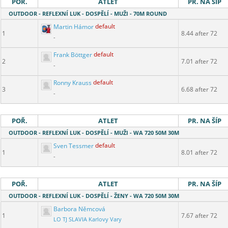
POŘ.
ATLET
PR. NA ŠÍP
OUTDOOR - REFLEXNÍ LUK - DOSPĚLÍ - MUŽI - 70M ROUND
Martin Hámor
default
1
8.44 after 72
-
Frank Böttger
default
2
7.01 after 72
-
Ronny Krauss
default
3
6.68 after 72
-
POŘ.
ATLET
PR. NA ŠÍP
OUTDOOR - REFLEXNÍ LUK - DOSPĚLÍ - MUŽI - WA 720 50M 30M
Sven Tessmer
default
1
8.01 after 72
-
POŘ.
ATLET
PR. NA ŠÍP
OUTDOOR - REFLEXNÍ LUK - DOSPĚLÍ - ŽENY - WA 720 50M 30M
Barbora Němcová
1
7.67 after 72
LO TJ SLAVIA Karlovy Vary