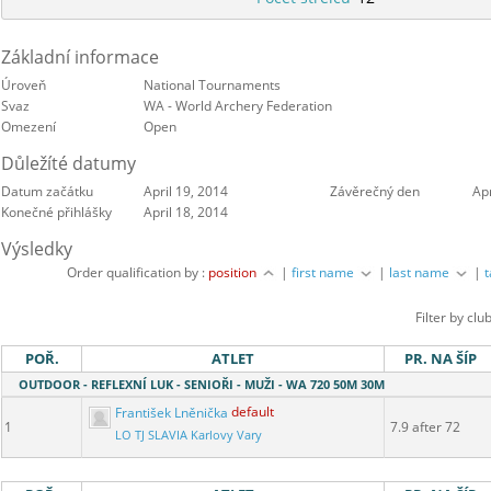
Základní informace
Úroveň
National Tournaments
Svaz
WA - World Archery Federation
Omezení
Open
Důležíté datumy
Datum začátku
April 19, 2014
Závěrečný den
Apr
Konečné přihlášky
April 18, 2014
Výsledky
Order qualification by :
position
|
first name
|
last name
|
Filter by clu
POŘ.
ATLET
PR. NA ŠÍP
OUTDOOR - REFLEXNÍ LUK - SENIOŘI - MUŽI - WA 720 50M 30M
František Lněnička
default
1
7.9 after 72
LO TJ SLAVIA Karlovy Vary