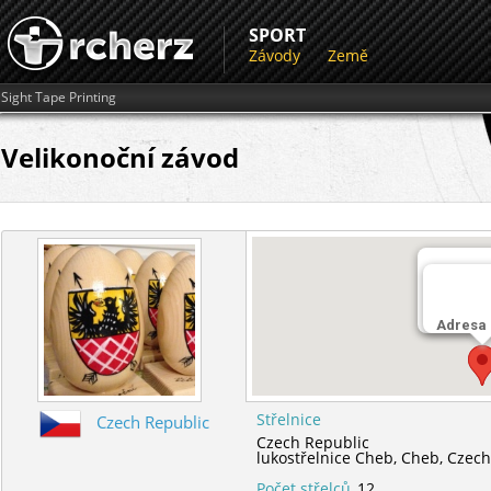
SPORT
Závody
Země
Sight Tape Printing
Velikonoční závod
Střelnic
lukostřel
Adresa
Střelnice
Czech Republic
Czech Republic
lukostřelnice Cheb,
Cheb,
Czech
Počet střelců
12