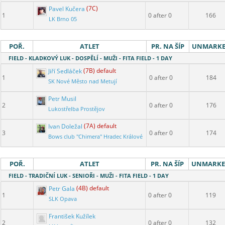
Pavel Kučera
(7C)
1
0 after 0
166
LK Brno 05
POŘ.
ATLET
PR. NA ŠÍP
UNMARK
FIELD - KLADKOVÝ LUK - DOSPĚLÍ - MUŽI - FITA FIELD - 1 DAY
Jiří Sedláček
(7B) default
1
0 after 0
184
SK Nové Město nad Metují
Petr Musil
2
0 after 0
176
Lukostřelba Prostějov
Ivan Doležal
(7A) default
3
0 after 0
174
Bows club "Chimera" Hradec Králové
POŘ.
ATLET
PR. NA ŠÍP
UNMARK
FIELD - TRADIČNÍ LUK - SENIOŘI - MUŽI - FITA FIELD - 1 DAY
Petr Gala
(4B) default
1
0 after 0
119
SLK Opava
František Kužílek
2
0 after 0
132