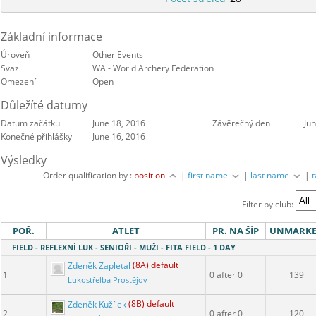
Základní informace
Úroveň
Other Events
Svaz
WA - World Archery Federation
Omezení
Open
Důležíté datumy
Datum začátku
June 18, 2016
Závěrečný den
Ju
Konečné přihlášky
June 16, 2016
Výsledky
Order qualification by :
position
|
first name
|
last name
|
Filter by club:
POŘ.
ATLET
PR. NA ŠÍP
UNMARK
FIELD - REFLEXNÍ LUK - SENIOŘI - MUŽI - FITA FIELD - 1 DAY
Zdeněk Zapletal
(8A) default
1
0 after 0
139
Lukostřelba Prostějov
Zdeněk Kužílek
(8B) default
2
0 after 0
120