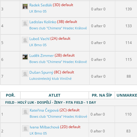
Radek Sedlák
(3D) default
3
0 after 0
139
LK Brno 05
Ladislav Kolínko
(3B) default
4
0 after 0
133
Bows club "Chimera" Hradec Králové
Luboš Vachl
(2A) default
5
0 after 0
114
LK Brno 05
Luděk Zimmer
(2B) default
6
0 after 0
115
Bows club "Chimera" Hradec Králové
Dušan Spurný
(8C) default
7
0 after 0
88
Lukostrelecký klub Viničné
POŘ.
ATLET
PR. NA ŠÍP
UNMARK
FIELD - HOLÝ LUK - DOSPĚLÍ - ŽENY - FITA FIELD - 1 DAY
Kateřina Čejpová
(2C) default
1
0 after 0
110
Bows club "Chimera" Hradec Králové
Ivana Milbachová
(2D) default
2
0 after 0
83
LK Brno 05