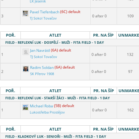
LK Jeseník
Pavel Tiefenbach
(6C) default
3
0 after 0
109
TJ Sokol Tovačov
POŘ.
ATLET
PR. NA ŠÍP
UNMARK
FIELD - REFLEXNÍ LUK - DOSPĚLÍ - MUŽI - FITA FIELD - 1 DAY
Jan Navrátil
(6A) default
1
0 after 0
132
TJ Sokol Tovačov
Radim Soldan
(6A) default
2
0 after 0
97
SK Přerov 1908
POŘ.
ATLET
PR. NA ŠÍP
UNMARK
FIELD - REFLEXNÍ LUK - STARŠÍ ŽÁCI - MUŽI - FITA FIELD - 1 DAY
Michael Roba
(5B) default
1
0 after 0
162
Lukostřelba Prostějov
POŘ.
ATLET
PR. NA ŠÍP
UNMARK
FIELD - KLADKOVÝ LUK - SENIOŘI - MUŽI - FITA FIELD - 1 DAY