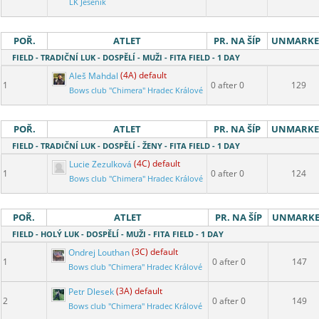
LK Jeseník
POŘ.
ATLET
PR. NA ŠÍP
UNMARK
FIELD - TRADIČNÍ LUK - DOSPĚLÍ - MUŽI - FITA FIELD - 1 DAY
Aleš Mahdal
(4A) default
1
0 after 0
129
Bows club "Chimera" Hradec Králové
POŘ.
ATLET
PR. NA ŠÍP
UNMARK
FIELD - TRADIČNÍ LUK - DOSPĚLÍ - ŽENY - FITA FIELD - 1 DAY
Lucie Zezulková
(4C) default
1
0 after 0
124
Bows club "Chimera" Hradec Králové
POŘ.
ATLET
PR. NA ŠÍP
UNMARK
FIELD - HOLÝ LUK - DOSPĚLÍ - MUŽI - FITA FIELD - 1 DAY
Ondrej Louthan
(3C) default
1
0 after 0
147
Bows club "Chimera" Hradec Králové
Petr Dlesek
(3A) default
2
0 after 0
149
Bows club "Chimera" Hradec Králové