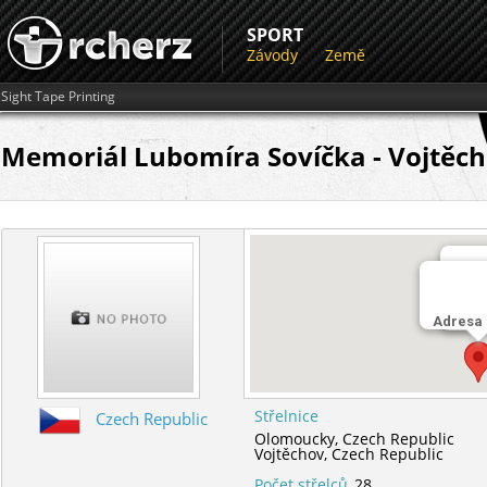
SPORT
Závody
Země
Sight Tape Printing
Memoriál Lubomíra Sovíčka - Vojtěch
Stře
Adresa
Vojt
Střelnice
Czech Republic
Olomoucky,
Czech Republic
Vojtěchov,
Czech Republic
Počet střelců
28