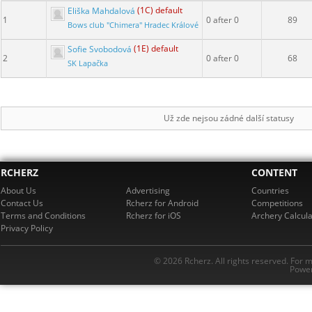
Eliška Mahdalová
(1C) default
1
0 after 0
89
Bows club "Chimera" Hradec Králové
Sofie Svobodová
(1E) default
2
0 after 0
68
SK Lapačka
Už zde nejsou zádné další statusy
RCHERZ
CONTENT
About Us
Advertising
Countries
Contact Us
Rcherz for Android
Competitions
Terms and Conditions
Rcherz for iOS
Archery Calcula
Privacy Policy
© 2026 Rcherz. All rights reserved. For 
Power