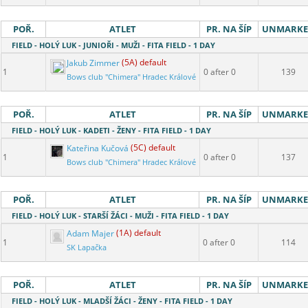
POŘ.
ATLET
PR. NA ŠÍP
UNMARK
FIELD - HOLÝ LUK - JUNIOŘI - MUŽI - FITA FIELD - 1 DAY
Jakub Zimmer
(5A) default
1
0 after 0
139
Bows club "Chimera" Hradec Králové
POŘ.
ATLET
PR. NA ŠÍP
UNMARK
FIELD - HOLÝ LUK - KADETI - ŽENY - FITA FIELD - 1 DAY
Kateřina Kučová
(5C) default
1
0 after 0
137
Bows club "Chimera" Hradec Králové
POŘ.
ATLET
PR. NA ŠÍP
UNMARK
FIELD - HOLÝ LUK - STARŠÍ ŽÁCI - MUŽI - FITA FIELD - 1 DAY
Adam Majer
(1A) default
1
0 after 0
114
SK Lapačka
POŘ.
ATLET
PR. NA ŠÍP
UNMARK
FIELD - HOLÝ LUK - MLADŠÍ ŽÁCI - ŽENY - FITA FIELD - 1 DAY