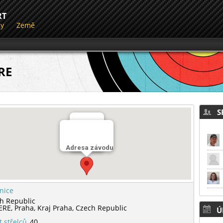
RT
dy
Země
RE
SP
Střelnice
Adresa závodu
LK CERE
lnice
h Republic
ERE,
Praha,
Kraj Praha,
Czech Republic
Ú
t střelců
40