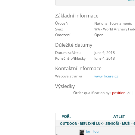
Základní informace
Úroveň
National Tournaments
Svaz
WA - World Archery Fed
Omezení
Open
Důležíté datumy
Datum začátku
June 6, 2018
Konečné přihlášky
June 4, 2018
Kontaktní informace
Webová stránka
www.lkcere.cz
Výsledky
Order qualification by :
position
POŘ.
ATLET
OUTDOOR - REFLEXNÍ LUK - SENIOŘI - MUŽI 
Jan Toul