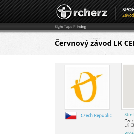
SPO
Závo
Sight Tape Printing
Červnový závod LK CE
Stře
Czech Republic
Czec
LK C
Poče