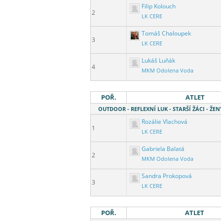
Filip Kolouch
2
LK CERE
Tomáš Chaloupek
3
LK CERE
Lukáš Luňák
4
MKM Odolena Voda
POŘ.
ATLET
OUTDOOR - REFLEXNÍ LUK - STARŠÍ ŽÁCI - ŽEN
Rozálie Vlachová
1
LK CERE
Gabriela Balatá
2
MKM Odolena Voda
Sandra Prokopová
3
LK CERE
POŘ.
ATLET