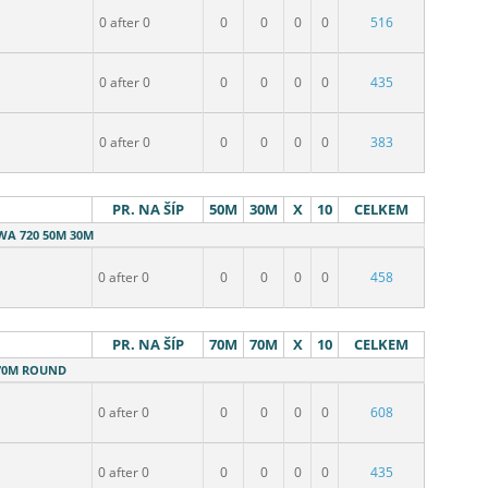
0 after 0
0
0
0
0
516
0 after 0
0
0
0
0
435
0 after 0
0
0
0
0
383
PR. NA ŠÍP
50M
30M
X
10
CELKEM
 WA 720 50M 30M
0 after 0
0
0
0
0
458
PR. NA ŠÍP
70M
70M
X
10
CELKEM
- 70M ROUND
0 after 0
0
0
0
0
608
0 after 0
0
0
0
0
435