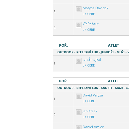
Matyáš Davídek
3
LK CERE
Vít Pešaut
4
LK CERE
POŘ.
ATLET
OUTDOOR - REFLEXNÍ LUK - JUNIOŘI - MUŽI -
Jan Šmejkal
1
LK CERE
POŘ.
ATLET
OUTDOOR - REFLEXNÍ LUK - KADETI - MUŽI -
David Palyza
1
LK CERE
Jan Kršek
2
LK CERE
Daniel Amler