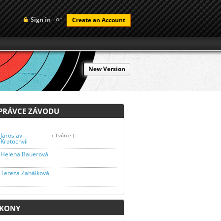
or
Sign in
Create an Account
New Version
RÁVCE ZÁVODU
Jaroslav
( Tvůrce )
Kratochvíl
Helena Bauerová
Tereza Zahálková
KONY