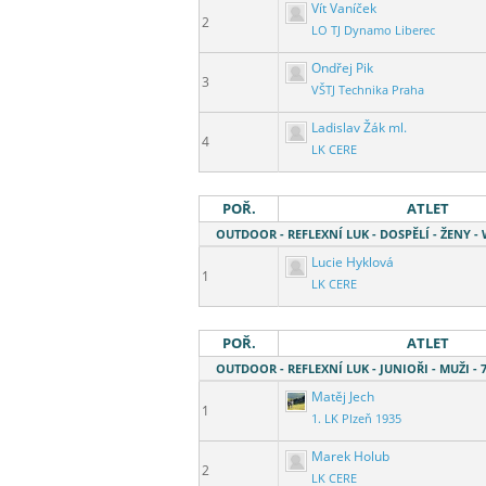
Vít Vaníček
2
LO TJ Dynamo Liberec
Ondřej Pik
3
VŠTJ Technika Praha
Ladislav Žák ml.
4
LK CERE
POŘ.
ATLET
OUTDOOR - REFLEXNÍ LUK - DOSPĚLÍ - ŽENY -
Lucie Hyklová
1
LK CERE
POŘ.
ATLET
OUTDOOR - REFLEXNÍ LUK - JUNIOŘI - MUŽI 
Matěj Jech
1
1. LK Plzeň 1935
Marek Holub
2
LK CERE