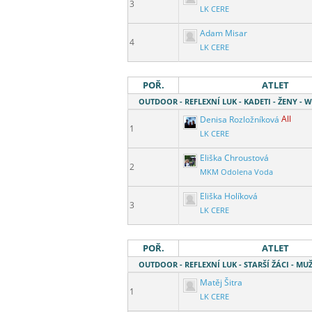
3
LK CERE
Adam Misar
4
LK CERE
POŘ.
ATLET
OUTDOOR - REFLEXNÍ LUK - KADETI - ŽENY - 
Denisa Rozložníková
All
1
LK CERE
Eliška Chroustová
2
MKM Odolena Voda
Eliška Holíková
3
LK CERE
POŘ.
ATLET
OUTDOOR - REFLEXNÍ LUK - STARŠÍ ŽÁCI - MUŽ
Matěj Šitra
1
LK CERE