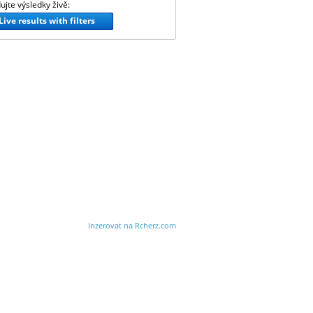
ujte výsledky živě:
Live results with filters
Inzerovat na Rcherz.com