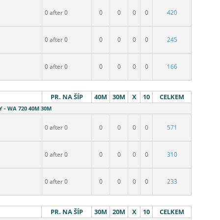
0 after 0
0
0
0
0
420
0 after 0
0
0
0
0
245
0 after 0
0
0
0
0
166
PR. NA ŠÍP
40M
30M
X
10
CELKEM
Y - WA 720 40M 30M
0 after 0
0
0
0
0
571
0 after 0
0
0
0
0
310
0 after 0
0
0
0
0
233
PR. NA ŠÍP
30M
20M
X
10
CELKEM