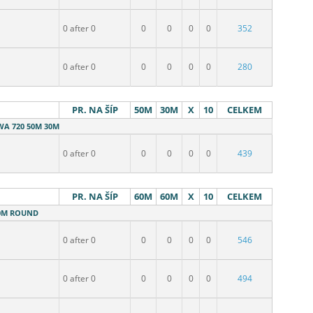
0 after 0
0
0
0
0
352
0 after 0
0
0
0
0
280
PR. NA ŠÍP
50M
30M
X
10
CELKEM
 WA 720 50M 30M
0 after 0
0
0
0
0
439
PR. NA ŠÍP
60M
60M
X
10
CELKEM
 60M ROUND
0 after 0
0
0
0
0
546
0 after 0
0
0
0
0
494