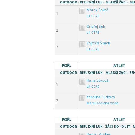
OUTDOOR - REFLEXNÍ LUK - MLADŠÍ ŽÁCI - MU
Marek Bokoč
1
LK CERE
Ondřej Suk
2
LK CERE
Vojtěch Šimek
3
LK CERE
POŘ.
ATLET
OUTDOOR - REFLEXNÍ LUK - MLADŠÍ ŽÁCI - ŽE
Hana Suková
1
LK CERE
Karolína Turková
2
MKM Odolena Voda
POŘ.
ATLET
OUTDOOR - REFLEXNÍ LUK - ŽÁCI DO 10 LET - 
Daniel Morkes