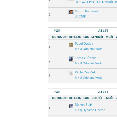
1
SK SLAVIA PRAHA LUKOSTŘEL
Martin Kulhánek
2
LK CERE
POŘ.
ATLET
OUTDOOR - REFLEXNÍ LUK - SENIOŘI - MUŽI -
Pavel Dudek
1
MKM Odolena Voda
Tomáš Růžička
2
MKM Odolena Voda
Václav Souček
3
MKM Odolena Voda
POŘ.
ATLET
OUTDOOR - REFLEXNÍ LUK - DOSPĚLÍ - MUŽI 
Martin Bulíř
1
LO TJ Dynamo Liberec