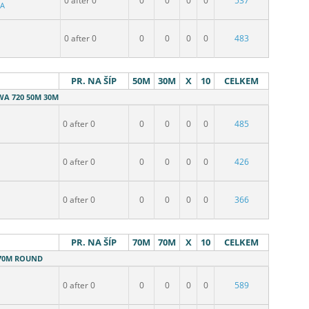
0 after 0
0
0
0
0
537
BA
0 after 0
0
0
0
0
483
PR. NA ŠÍP
50M
30M
X
10
CELKEM
 WA 720 50M 30M
0 after 0
0
0
0
0
485
0 after 0
0
0
0
0
426
0 after 0
0
0
0
0
366
PR. NA ŠÍP
70M
70M
X
10
CELKEM
- 70M ROUND
0 after 0
0
0
0
0
589