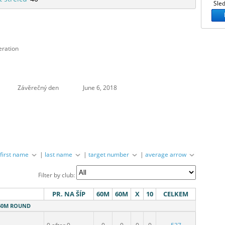
Sled
eration
Závěrečný den
June 6, 2018
|
first name
|
last name
|
target number
|
average arrow
Filter by club:
PR. NA ŠÍP
60M
60M
X
10
CELKEM
- 60M ROUND