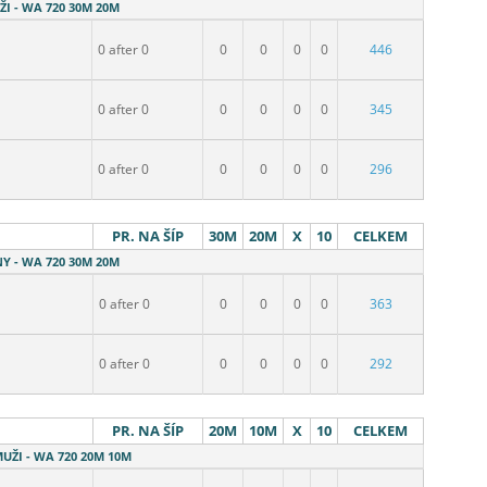
ŽI - WA 720 30M 20M
0 after 0
0
0
0
0
446
0 after 0
0
0
0
0
345
0 after 0
0
0
0
0
296
PR. NA ŠÍP
30M
20M
X
10
CELKEM
NY - WA 720 30M 20M
0 after 0
0
0
0
0
363
0 after 0
0
0
0
0
292
PR. NA ŠÍP
20M
10M
X
10
CELKEM
MUŽI - WA 720 20M 10M