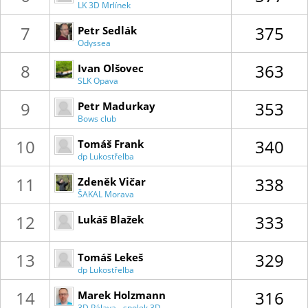
LK 3D Mrlínek
7
375
Petr Sedlák
Odyssea
Tišnov
8
363
Ivan Olšovec
SLK Opava
9
353
Petr Madurkay
Bows club
"Chimera" Hradec
Králové
10
340
Tomáš Frank
dp Lukostřelba
Zlín
11
338
Zdeněk Vičar
ŠAKAL Morava
12
333
Lukáš Blažek
13
329
Tomáš Lekeš
dp Lukostřelba
Zlín
14
316
Marek Holzmann
3D Pálava - spolek 3D