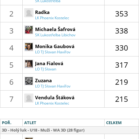
SK Lukostřelba
Libichov
2
353
Radka
LK Phoenix Kostelec
Navrátilová
3
338
Michaela Šafrová
SK Lukostřelba Libichov
4
330
Monika Gaubová
LO TJ Slovan Havířov
5
317
Jana Fialová
LO TJ Slovan
Havířov
6
219
Zuzana
LO TJ Slovan Havířov
Sztemonová
7
215
Vendula Štáková
LK Phoenix Kostelec
POŘ.
ATLET
CELKEM
3D - Holý luk - U18 - Muži - WA 3D (28 figur)