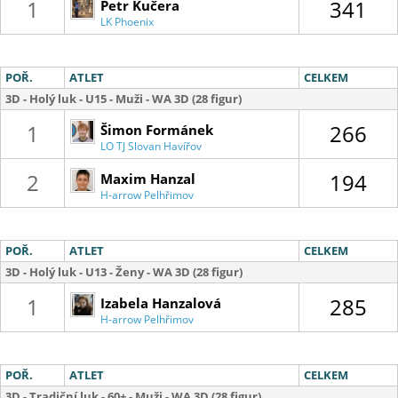
1
341
Petr Kučera
LK Phoenix
Kostelec
POŘ.
ATLET
CELKEM
3D - Holý luk - U15 - Muži - WA 3D (28 figur)
1
266
Šimon Formánek
LO TJ Slovan Havířov
2
194
Maxim Hanzal
H-arrow Pelhřimov
POŘ.
ATLET
CELKEM
3D - Holý luk - U13 - Ženy - WA 3D (28 figur)
1
285
Izabela Hanzalová
H-arrow Pelhřimov
POŘ.
ATLET
CELKEM
3D - Tradiční luk - 60+ - Muži - WA 3D (28 figur)