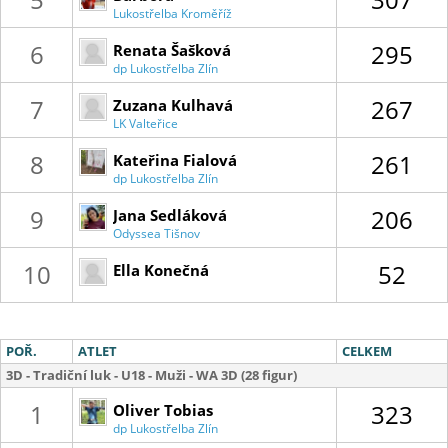
Lukostřelba Kroměříž
Jančeková
6
295
Renata Šašková
dp Lukostřelba Zlín
7
267
Zuzana Kulhavá
LK Valteřice
8
261
Kateřina Fialová
dp Lukostřelba Zlín
9
206
Jana Sedláková
Odyssea Tišnov
10
52
Ella Konečná
POŘ.
ATLET
CELKEM
3D - Tradiční luk - U18 - Muži - WA 3D (28 figur)
1
323
Oliver Tobias
dp Lukostřelba Zlín
Slováček