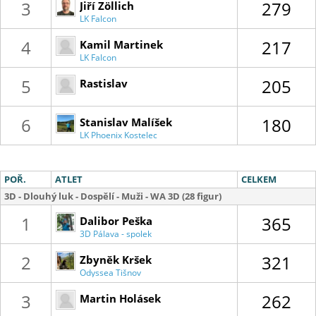
3
279
Jiří Zöllich
LK Falcon
4
217
Kamil Martinek
LK Falcon
5
205
Rastislav
Kamenistý
6
180
Stanislav Malíšek
LK Phoenix Kostelec
POŘ.
ATLET
CELKEM
3D - Dlouhý luk - Dospělí - Muži - WA 3D (28 figur)
1
365
Dalibor Peška
3D Pálava - spolek
3D lukostřelnice
2
321
Zbyněk Kršek
Odyssea Tišnov
3
262
Martin Holásek