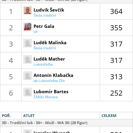
1
364
Ludvík Ševčík
Škola tradiční
lukostřelby
2
355
Petr Gala
LK
Dopohody
3
317
Luděk Malinka
Škola tradiční
lukostřelby
4
317
Luděk Mather
Lukostřelba
Olomouc
5
313
Antonín Klabačka
dp Lukostřelba Zlín
6
252
Lubomir Bartes
ŠAKAL Morava
POŘ.
ATLET
CELKEM
3D - Tradiční luk - 50+ - Muži - WA 3D (28 figur)