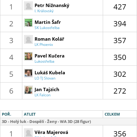
1
427
Petr Nižnanský
I. Královský
lukostřelecký klub
2
394
Martin Šafr
SK Lukostřelba
Libichov
3
357
Roman Kolář
LK Phoenix
Kostelec
4
350
Pavel Kučera
Lukostřelba
Olomouc
5
302
Lukáš Kubela
LO TJ Slovan
Havířov
6
272
Jan Tajzich
LK Falcon
POŘ.
ATLET
CELKEM
3D - Holý luk - Dospělí - Ženy - WA 3D (28 figur)
1
356
Věra Majerová