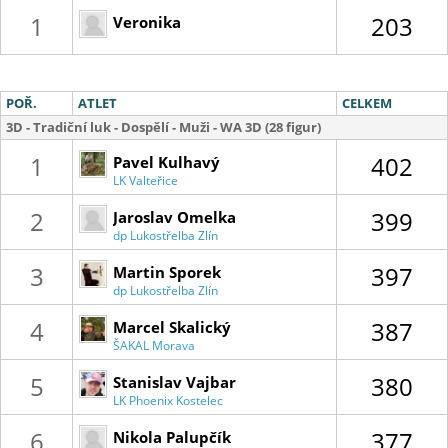
1
203
Veronika
Kamenistá
POŘ.
ATLET
CELKEM
3D - Tradiční luk - Dospělí - Muži - WA 3D (28 figur)
1
402
Pavel Kulhavý
LK Valteřice
2
399
Jaroslav Omelka
dp Lukostřelba Zlín
3
397
Martin Sporek
dp Lukostřelba Zlín
4
387
Marcel Skalický
ŠAKAL Morava
5
380
Stanislav Vajbar
LK Phoenix Kostelec
6
377
Nikola Palupčík