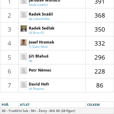
1
391
Jaroslav Wunsch
Škola tradiční
lukostřelby
2
368
Radek Snášil
dp Lukostřelba
Zlín
3
350
Radek Sedlák
LK Brno 05
4
332
Josef Hromek
TJ Sokol Vlkoš
5
296
Jiří Blahuš
dp
Lukostřelba
Zlín
6
228
Petr Němec
7
86
David Hofr
LK Phoenix
Kostelec
POŘ.
ATLET
CELKEM
3D - Tradiční luk - 50+ - Ženy - WA 3D (28 figur)