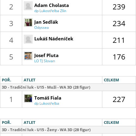
2
239
Adam Cholasta
dp Lukostřelba Zlín
3
234
Jan Sedlák
Odyssea
Tišnov
4
211
Lukáš Nádeníček
5
176
Josef Pluta
LO TJ Slovan
Havířov
POŘ.
ATLET
CELKEM
3D - Tradiční luk - U15 - Muži - WA 3D (28 figur)
1
227
Tomáš Fiala
dp Lukostřelba
Zlín
POŘ.
ATLET
CELKEM
3D - Tradiční luk - U15 - Ženy - WA 3D (28 figur)