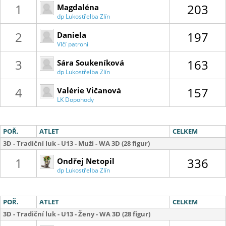
1
203
Magdaléna
dp Lukostřelba Zlín
Kubáčová
2
197
Daniela
Vlčí patroni
Matejková
3
163
Sára Soukeníková
dp Lukostřelba Zlín
4
157
Valérie Vičanová
LK Dopohody
POŘ.
ATLET
CELKEM
3D - Tradiční luk - U13 - Muži - WA 3D (28 figur)
1
336
Ondřej Netopil
dp Lukostřelba Zlín
POŘ.
ATLET
CELKEM
3D - Tradiční luk - U13 - Ženy - WA 3D (28 figur)