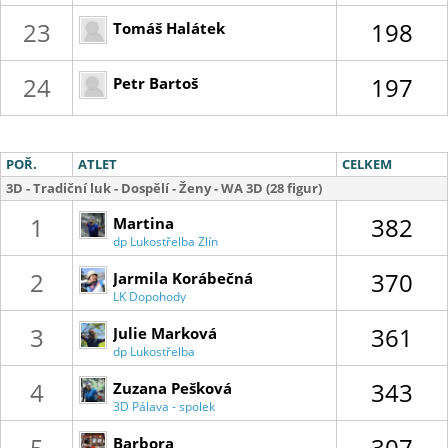
23
198
Tomáš Halátek
24
197
Petr Bartoš
POŘ.
ATLET
CELKEM
3D - Tradiční luk - Dospělí - Ženy - WA 3D (28 figur)
1
382
Martina
dp Lukostřelba Zlín
Blahušová
2
370
Jarmila Korábečná
LK Dopohody
3
361
Julie Marková
dp Lukostřelba
Zlín
4
343
Zuzana Pešková
3D Pálava - spolek
3D lukostřelnice
5
307
Barbora