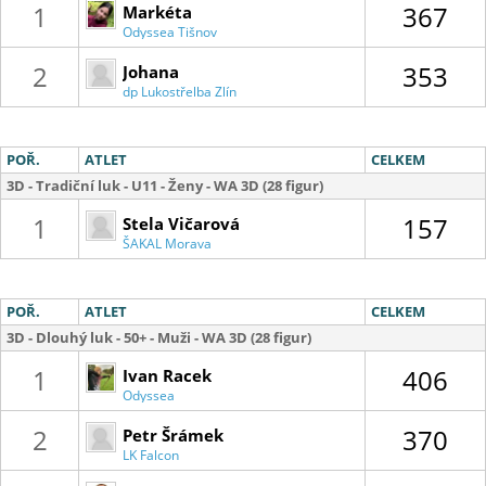
1
367
Markéta
Odyssea Tišnov
Sedláková
2
353
Johana
dp Lukostřelba Zlín
Bartošíková
POŘ.
ATLET
CELKEM
3D - Tradiční luk - U11 - Ženy - WA 3D (28 figur)
1
157
Stela Vičarová
ŠAKAL Morava
POŘ.
ATLET
CELKEM
3D - Dlouhý luk - 50+ - Muži - WA 3D (28 figur)
1
406
Ivan Racek
Odyssea
Tišnov
2
370
Petr Šrámek
LK Falcon