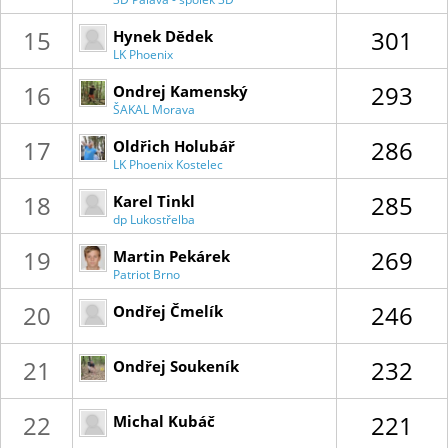
lukostřelnice
15
301
Hynek Dědek
LK Phoenix
Kostelec
16
293
Ondrej Kamenský
ŠAKAL Morava
17
286
Oldřich Holubář
LK Phoenix Kostelec
18
285
Karel Tinkl
dp Lukostřelba
Zlín
19
269
Martin Pekárek
Patriot Brno
20
246
Ondřej Čmelík
21
232
Ondřej Soukeník
22
221
Michal Kubáč