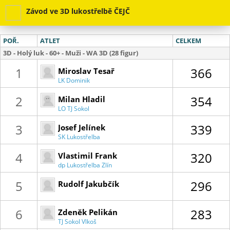
Závod ve 3D lukostřelbě ČEJČ
POŘ.
ATLET
CELKEM
3D - Holý luk - 60+ - Muži - WA 3D (28 figur)
01 :
55
1
366
Miroslav Tesař
LK Dominik
2
354
Milan Hladil
LO TJ Sokol
Letovice
3
339
Josef Jelínek
SK Lukostřelba
Libichov
4
320
Vlastimil Frank
dp Lukostřelba Zlín
5
296
Rudolf Jakubčík
6
283
Zdeněk Pelikán
TJ Sokol Vlkoš