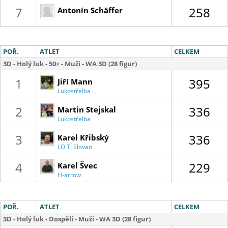
7
258
Antonín Schäffer
POŘ.
ATLET
CELKEM
3D - Holý luk - 50+ - Muži - WA 3D (28 figur)
1
395
Jiří Mann
Lukostřelba
Ostrava
Mariánské
2
336
Martin Stejskal
Hory
Lukostřelba
Olomouc
3
336
Karel Křibský
LO TJ Slovan
Havířov
4
229
Karel Švec
H-arrow
Pelhřimov
POŘ.
ATLET
CELKEM
3D - Holý luk - Dospělí - Muži - WA 3D (28 figur)