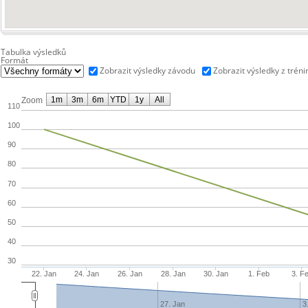
Tabulka výsledků
Formát
Zobrazit výsledky závodu
Zobrazit výsledky z tréni
1m
3m
6m
YTD
1y
All
Zoom
110
100
90
80
70
60
50
40
30
22. Jan
24. Jan
26. Jan
28. Jan
30. Jan
1. Feb
3. F
27. Jan
3