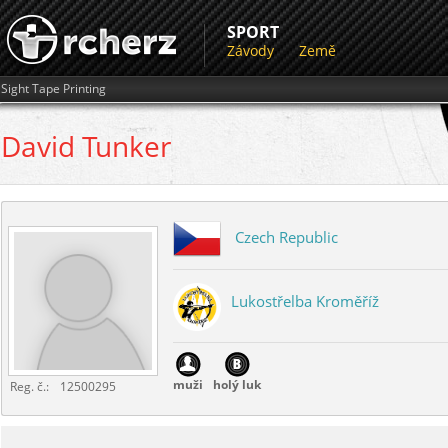
SPORT
Závody
Země
Sight Tape Printing
David
Tunker
Czech Republic
Lukostřelba Kroměříž
muži
holý luk
Reg. č.:
12500295