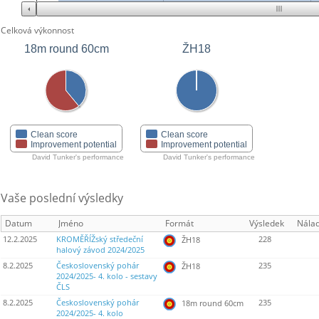
Celková výkonnost
ŽH18
18m round 60cm
Clean score
Clean score
Improvement potential
Improvement potential
David Tunker's performance
David Tunker's performance
Vaše poslední výsledky
Datum
Jméno
Formát
Výsledek
Nála
12.2.2025
KROMĚŘÍŽský středeční
228
ŽH18
halový závod 2024/2025
8.2.2025
Československý pohár
235
ŽH18
2024/2025- 4. kolo - sestavy
ČLS
8.2.2025
Československý pohár
235
18m round 60cm
2024/2025- 4. kolo