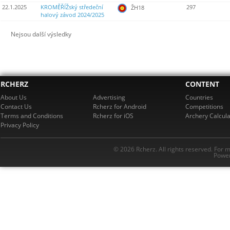
22.1.2025
KROMĚŘÍŽský středeční
297
ŽH18
halový závod 2024/2025
Nejsou další výsledky
RCHERZ
CONTENT
About Us
Advertising
Countries
Contact Us
Rcherz for Android
Competitions
Terms and Conditions
Rcherz for iOS
Archery Calcula
Privacy Policy
© 2026 Rcherz. All rights reserved. For 
Power