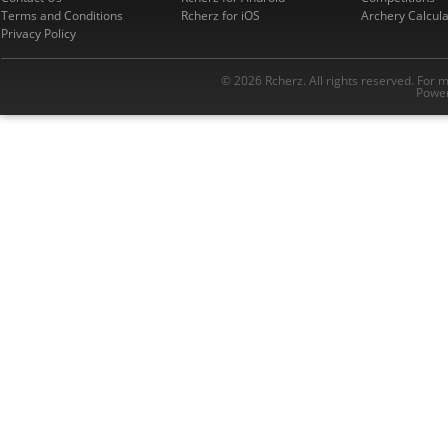
Terms and Conditions
Rcherz for iOS
Archery Calcula
Privacy Policy
© 2026 Rcherz. All rights reserved. For 
Power