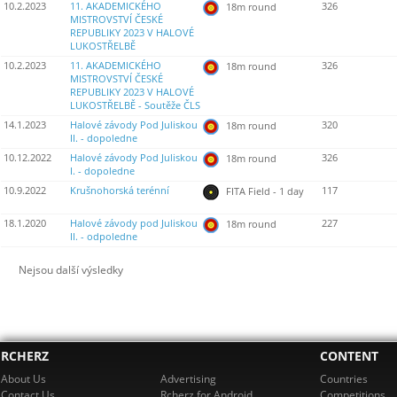
10.2.2023
11. AKADEMICKÉHO
326
18m round
MISTROVSTVÍ ČESKÉ
REPUBLIKY 2023 V HALOVÉ
LUKOSTŘELBĚ
10.2.2023
11. AKADEMICKÉHO
326
18m round
MISTROVSTVÍ ČESKÉ
REPUBLIKY 2023 V HALOVÉ
LUKOSTŘELBĚ - Soutěže ČLS
14.1.2023
Halové závody Pod Juliskou
320
18m round
II. - dopoledne
10.12.2022
Halové závody Pod Juliskou
326
18m round
I. - dopoledne
10.9.2022
Krušnohorská terénní
117
FITA Field - 1 day
18.1.2020
Halové závody pod Juliskou
227
18m round
II. - odpoledne
Nejsou další výsledky
RCHERZ
CONTENT
About Us
Advertising
Countries
Contact Us
Rcherz for Android
Competitions