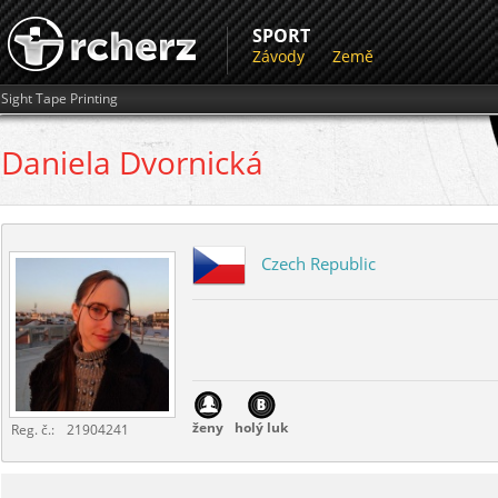
SPORT
Závody
Země
Sight Tape Printing
Daniela
Dvornická
Czech Republic
ženy
holý luk
Reg. č.:
21904241