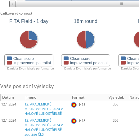
Celková výkonnost
FITA Field - 1 day
18m round
Clean score
Clean score
Clean 
Improvement potential
Improvement potential
Improv
Daniela Dvornická's performance
Daniela Dvornická's performance
Daniela Dvo
Vaše poslední výsledky
Datum
Jméno
Formát
Výsledek
Nála
12.1.2024
12. AKADEMICKÉ
336
H18
MISTROVSTVÍ ČR 2024 V
HALOVÉ LUKOSTŘELBĚ
12.1.2024
12. AKADEMICKÉ
336
H18
MISTROVSTVÍ ČR 2024 V
HALOVÉ LUKOSTŘELBĚ -
soutěže ČLS