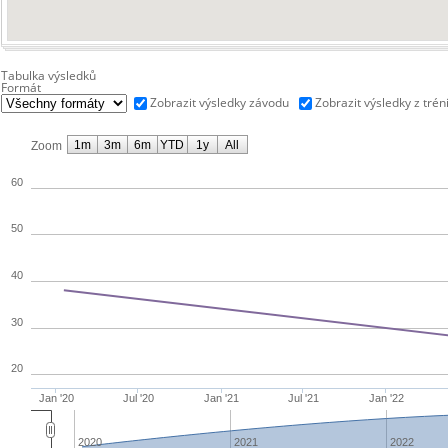
Tabulka výsledků
Formát
Zobrazit výsledky závodu
Zobrazit výsledky z trén
1m
3m
6m
YTD
1y
All
Zoom
60
50
40
30
20
Jan '20
Jul '20
Jan '21
Jul '21
Jan '22
2020
2021
2022