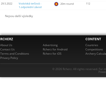
29.5.2022
Vodolská terčová -
112
20m round
1.odpolední závod
Nejsou další výsledky
RCHERZ
CONTENT
About Us
Advertising
Countries
Contact Us
Rcherz for Android
Competitions
Terms and Conditions
Rcherz for iOS
Archery Calcula
Privacy Policy
© 2026 Rcherz. All rights reserved. For 
Power