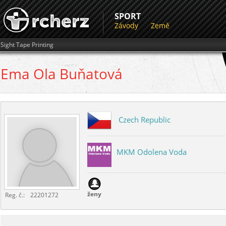
SPORT
Závody
Země
Sight Tape Printing
Ema Ola
Buňatová
Czech Republic
MKM Odolena Voda
ženy
Reg. č.:
22201272