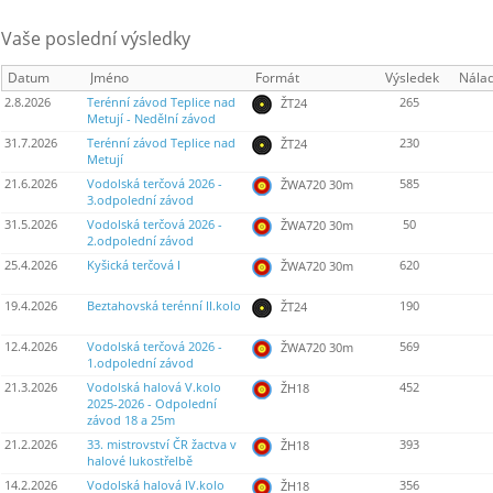
Vaše poslední výsledky
Datum
Jméno
Formát
Výsledek
Nála
2.8.2026
Terénní závod Teplice nad
265
ŽT24
Metují - Nedělní závod
31.7.2026
Terénní závod Teplice nad
230
ŽT24
Metují
21.6.2026
Vodolská terčová 2026 -
585
ŽWA720 30m
3.odpolední závod
31.5.2026
Vodolská terčová 2026 -
50
ŽWA720 30m
2.odpolední závod
25.4.2026
Kyšická terčová I
620
ŽWA720 30m
19.4.2026
Beztahovská terénní II.kolo
190
ŽT24
12.4.2026
Vodolská terčová 2026 -
569
ŽWA720 30m
1.odpolední závod
21.3.2026
Vodolská halová V.kolo
452
ŽH18
2025-2026 - Odpolední
závod 18 a 25m
21.2.2026
33. mistrovství ČR žactva v
393
ŽH18
halové lukostřelbě
14.2.2026
Vodolská halová IV.kolo
356
ŽH18