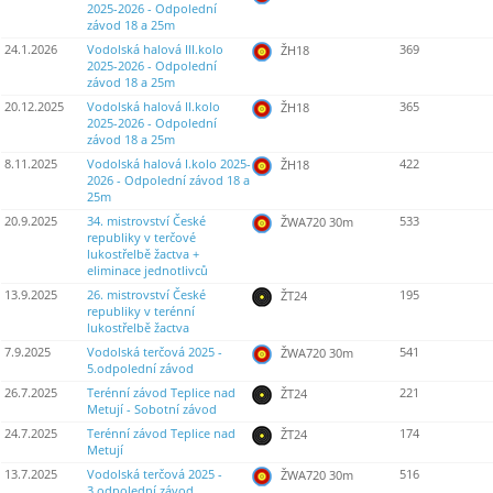
2025-2026 - Odpolední
závod 18 a 25m
24.1.2026
Vodolská halová III.kolo
369
ŽH18
2025-2026 - Odpolední
závod 18 a 25m
20.12.2025
Vodolská halová II.kolo
365
ŽH18
2025-2026 - Odpolední
závod 18 a 25m
8.11.2025
Vodolská halová I.kolo 2025-
422
ŽH18
2026 - Odpolední závod 18 a
25m
20.9.2025
34. mistrovství České
533
ŽWA720 30m
republiky v terčové
lukostřelbě žactva +
eliminace jednotlivců
13.9.2025
26. mistrovství České
195
ŽT24
republiky v terénní
lukostřelbě žactva
7.9.2025
Vodolská terčová 2025 -
541
ŽWA720 30m
5.odpolední závod
26.7.2025
Terénní závod Teplice nad
221
ŽT24
Metují - Sobotní závod
24.7.2025
Terénní závod Teplice nad
174
ŽT24
Metují
13.7.2025
Vodolská terčová 2025 -
516
ŽWA720 30m
3.odpolední závod