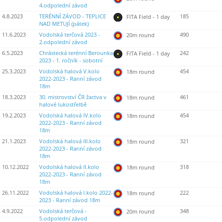
4.odpolední závod
4.8.2023
TERÉNNÍ ZÁVOD - TEPLICE
185
FITA Field - 1 day
NAD METUJÍ (pátek)
11.6.2023
Vodolská terčová 2023 -
490
20m round
2.odpolední závod
6.5.2023
Chrástecká terénní Berounka
242
FITA Field - 1 day
2023 - 1. ročník - sobotní
25.3.2023
Vodolská halová V.kolo
454
18m round
2022-2023 - Ranní závod
18m
18.3.2023
30. mistrovství ČR žactva v
461
18m round
halové lukostřelbě
19.2.2023
Vodolská halová IV.kolo
454
18m round
2022-2023 - Ranní závod
18m
21.1.2023
Vodolská halová III.kolo
321
18m round
2022-2023 - Ranní závod
18m
10.12.2022
Vodolská halová II.kolo
318
18m round
2022-2023 - Ranní závod
18m
26.11.2022
Vodolská halová I.kolo 2022-
222
18m round
2023 - Ranní závod 18m
4.9.2022
Vodolská terčová -
348
20m round
5.odpolední závod