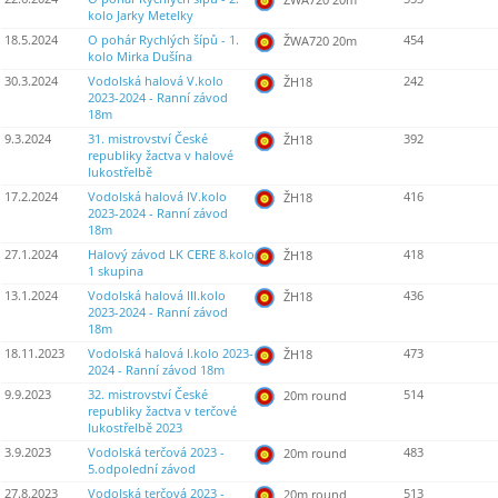
kolo Jarky Metelky
18.5.2024
O pohár Rychlých šípů - 1.
454
ŽWA720 20m
kolo Mirka Dušína
30.3.2024
Vodolská halová V.kolo
242
ŽH18
2023-2024 - Ranní závod
18m
9.3.2024
31. mistrovství České
392
ŽH18
republiky žactva v halové
lukostřelbě
17.2.2024
Vodolská halová IV.kolo
416
ŽH18
2023-2024 - Ranní závod
18m
27.1.2024
Halový závod LK CERE 8.kolo
418
ŽH18
1 skupina
13.1.2024
Vodolská halová III.kolo
436
ŽH18
2023-2024 - Ranní závod
18m
18.11.2023
Vodolská halová I.kolo 2023-
473
ŽH18
2024 - Ranní závod 18m
9.9.2023
32. mistrovství České
514
20m round
republiky žactva v terčové
lukostřelbě 2023
3.9.2023
Vodolská terčová 2023 -
483
20m round
5.odpolední závod
27.8.2023
Vodolská terčová 2023 -
513
20m round