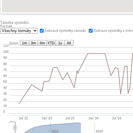
Tabulka výsledků
Formát
Zobrazit výsledky závodu
Zobrazit výsledky z trén
1m
3m
6m
YTD
1y
All
Zoom
110
100
90
80
70
60
50
40
30
20
10
0
Jul '22
Jan '23
Jul '23
Jan '24
Jul '24
2023
2024