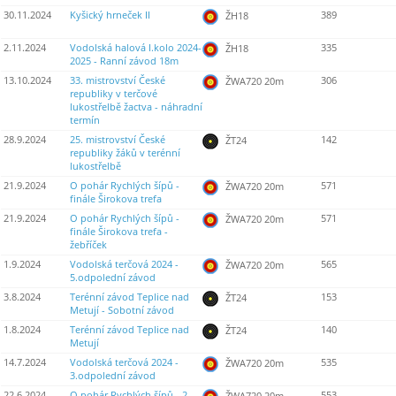
30.11.2024
Kyšický hrneček II
389
ŽH18
2.11.2024
Vodolská halová I.kolo 2024-
335
ŽH18
2025 - Ranní závod 18m
13.10.2024
33. mistrovství České
306
ŽWA720 20m
republiky v terčové
lukostřelbě žactva - náhradní
termín
28.9.2024
25. mistrovství České
142
ŽT24
republiky žáků v terénní
lukostřelbě
21.9.2024
O pohár Rychlých šípů -
571
ŽWA720 20m
finále Širokova trefa
21.9.2024
O pohár Rychlých šípů -
571
ŽWA720 20m
finále Širokova trefa -
žebříček
1.9.2024
Vodolská terčová 2024 -
565
ŽWA720 20m
5.odpolední závod
3.8.2024
Terénní závod Teplice nad
153
ŽT24
Metují - Sobotní závod
1.8.2024
Terénní závod Teplice nad
140
ŽT24
Metují
14.7.2024
Vodolská terčová 2024 -
535
ŽWA720 20m
3.odpolední závod
22.6.2024
O pohár Rychlých šípů - 2.
553
ŽWA720 20m