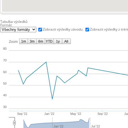
Tabulka výsledků
Formát
Zobrazit výsledky závodu
Zobrazit výsledky z trén
1m
3m
6m
YTD
1y
All
Zoom
80
70
60
50
40
30
Sep '21
Jan '22
May '22
Sep '22
Ja
Jan '22
Jul '22