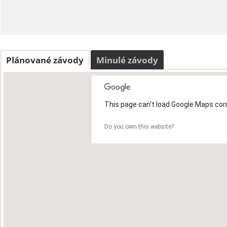
Plánované závody
Minulé závody
This page can't load Google Maps corr
Do you own this website?