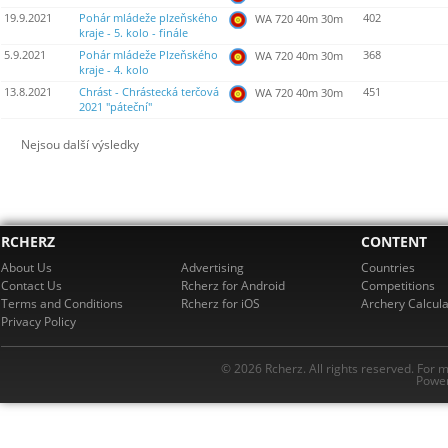
19.9.2021
Pohár mládeže plzeňského
402
WA 720 40m 30m
kraje - 5. kolo - finále
5.9.2021
Pohár mládeže Plzeňského
368
WA 720 40m 30m
kraje - 4. kolo
13.8.2021
Chrást - Chrástecká terčová
451
WA 720 40m 30m
2021 "páteční"
Nejsou další výsledky
RCHERZ
CONTENT
About Us
Advertising
Countries
Contact Us
Rcherz for Android
Competitions
Terms and Conditions
Rcherz for iOS
Archery Calcula
Privacy Policy
© 2026 Rcherz. All rights reserved. For 
Power