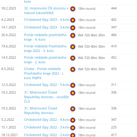
kolo
18.2.2023
32. mistrovství ČR dorostu v
444
18m round
halové lukostřelbě
4.2.2023
Chrástecké šípy 2023 - 4.kolo
402
18m round
14.1.2023
Chrástecké šípy 2023 - 3.kolo
347
18m round
26.6.2022
Pohár mládeže plzeňského
466
WA 720 40m 30m
kraje - 4. kolo
19.6.2022
Pohár mládeže Plzeňského
419
WA 720 40m 30m
kraje 2022 - 3. kolo
14.5.2022
Pohár mládeže plzeňského
452
WA 720 40m 30m
kraje - 2. kolo
8.5.2022
Chrást - Pohár mládeže
433
WA 720 40m 30m
Plzeňského kraje 2022 - I.
kolo PMPK
12.3.2022
Chrástecké šípy 2022 - 5.kolo
311
18m round
19.2.2022
31. Mistrovství České
336
18m round
Republiky dorostu - soutěže
ČLS
19.2.2022
31. Mistrovství České
336
18m round
Republiky dorostu
5.2.2022
Chrástecké šípy 2022 - 4.kolo
347
18m round
15.1.2022
Chrástecké šípy 2022 - 3.kolo
225
18m round
18.12.2021
Chrástecké šípy 2022 - 2.kolo
417
18m round