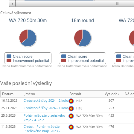
Celková výkonnost
WA 720 50m 30m
18m round
WA 72
Clean score
Clean score
Clean 
Improvement potential
Improvement potential
Improv
Ivana Rottenbornová's performance
Ivana Rottenbornová's performance
Ivana Rottenbo
Vaše poslední výsledky
Datum
Jméno
Formát
Výsledek
Nála
16.12.2023
Chrástecké šípy 2024 - 2.kolo
307
H18
25.11.2023
Chrástecké šípy 2024 - 1.kolo
253
H18
25.6.2023
Pohár mládeže plzeňského
453
WA 720 50m 30m
kraje - 4. kolo
11.6.2023
Chrást - Pohár mládeže
476
WA 720 50m 30m
Plzeňského kraje 2023 - III.