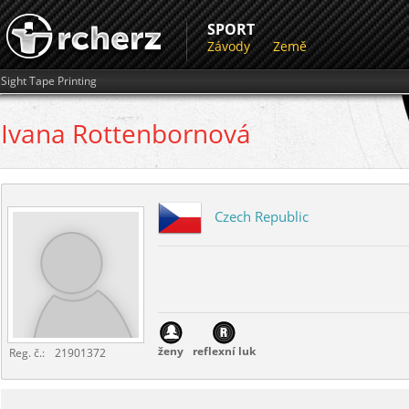
SPORT
Závody
Země
Sight Tape Printing
Ivana
Rottenbornová
Czech Republic
ženy
reflexní luk
Reg. č.:
21901372