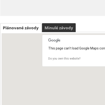
Plánované závody
Minulé závody
This page can't load Google Maps corr
Do you own this website?