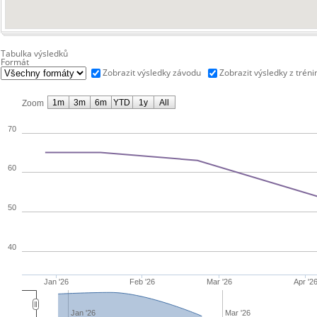
Tabulka výsledků
Formát
Zobrazit výsledky závodu
Zobrazit výsledky z tréni
1m
3m
6m
YTD
1y
All
Zoom
70
60
50
40
Jan '26
Feb '26
Mar '26
Apr '2
Jan '26
Mar '26