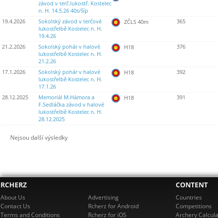
závod v terč.lukostř. Kostelec
n. H. 14.5.26 40s/šíp
19.4.2026
Sokolský závod v terčové
365
ZČLS 40m
lukostřelbě Kostelec n. H.
19.4.26
21.2.2026
Sokolský pohár v halové
376
H18
lukostřelbě Kostelec n. H.
21.2.26
17.1.2026
Sokolský pohár v halové
392
H18
lukostřelbě Kostelec n. H.
17.1.26
28.12.2025
Memoriál M.Hámora a
391
H18
F.Sedláčka závod v halové
lukostřelbě Kostelec n. H.
28.12.2025
Nejsou další výsledky
RCHERZ
CONTENT
About Us
Advertising
Countries
Contact Us
Rcherz for Android
Competitions
Terms and Conditions
Rcherz for iOS
Archery Calcula