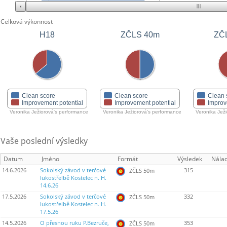
Celková výkonnost
ZČLS 40m
ZČ
H18
Clean score
Clean score
Clean 
Improvement potential
Improvement potential
Improv
Veronika Ježiorová's performance
Veronika Ježiorová's performance
Veronika Jež
Vaše poslední výsledky
Datum
Jméno
Formát
Výsledek
Nála
14.6.2026
Sokolský závod v terčové
315
ZČLS 50m
lukostřelbě Kostelec n. H.
14.6.26
17.5.2026
Sokolský závod v terčové
332
ZČLS 50m
lukostřelbě Kostelec n. H.
17.5.26
14.5.2026
O přesnou ruku P.Bezruče,
353
ZČLS 50m