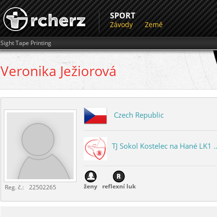
SPORT
Závody
Země
Sight Tape Printing
Veronika
Ježiorová
Czech Republic
TJ Sokol Kostelec na Hané LK1 ..
ženy
reflexní luk
Reg. č.:
22502265