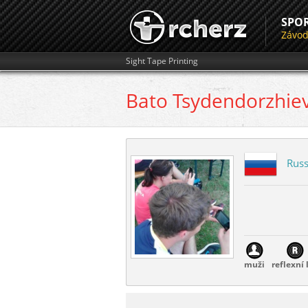
SPO
Závo
Sight Tape Printing
Bato
Tsydendorzhie
Russ
muži
reflexní 