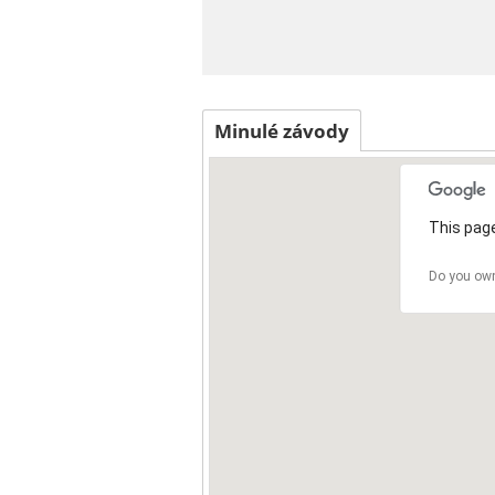
Minulé závody
This page
Do you own