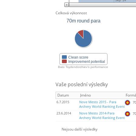
Sep '14
Celková výkonnost
70m round para
Clean score
Improvement potential
Bato Tsydendorzhiev's performance
Vaše poslední výsledky
Datum
Jméno
Formá
6.7.2015
Nove Mesto 2015 - Para
70
Archery World Ranking Event
23.6.2014
Nove Mesto 2014-Para
70
Archery World Ranking Event
Nejsou další výsledky