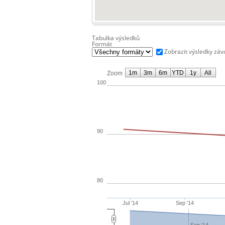
Tabulka výsledků
Formát
Zobrazit výsledky zá
1m
3m
6m
YTD
1y
All
Zoom
100
90
80
Jul '14
Sep '14