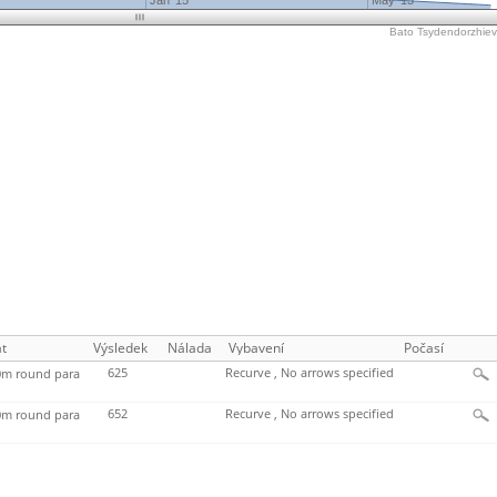
Jan '15
May '15
Bato Tsydendorzhiev'
t
Výsledek
Nálada
Vybavení
Počasí
625
Recurve , No arrows specified
m round para
652
Recurve , No arrows specified
m round para