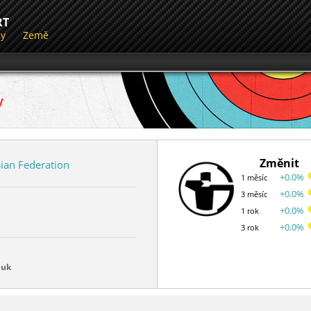
RT
dy
Země
v
Změnit
ian Federation
+0.0%
1 měsíc
+0.0%
3 měsíc
+0.0%
1 rok
+0.0%
3 rok
luk