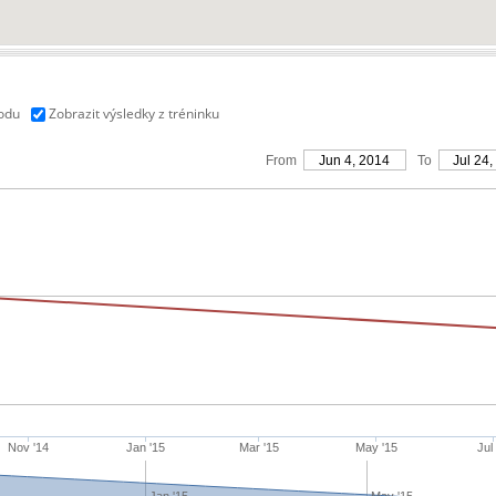
vodu
Zobrazit výsledky z tréninku
From
Jun 4, 2014
To
Jul 24,
Nov '14
Jan '15
Mar '15
May '15
Jul