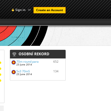
or
Sign in
Create an Account
OSOBNÍ REKORD
70m round para
652
23 June 2014
5x3 70mS
134
23 June 2014