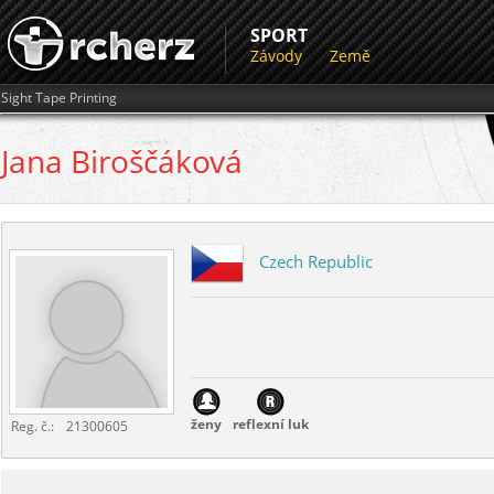
SPORT
Závody
Země
Sight Tape Printing
Jana
Biroščáková
Czech Republic
ženy
reflexní luk
Reg. č.:
21300605