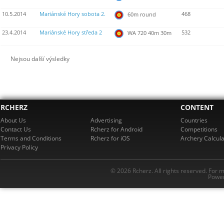
10.5.2014
Mariánské Hory sobota 2.
468
60m round
23.4.2014
Mariánské Hory středa 2
532
WA 720 40m 30m
Nejsou další výsledky
RCHERZ
CONTENT
About Us
Advertising
Countries
Contact Us
Rcherz for Android
Competitions
Terms and Conditions
Rcherz for iOS
Archery Calcula
Privacy Policy
© 2026 Rcherz. All rights reserved. For 
Power