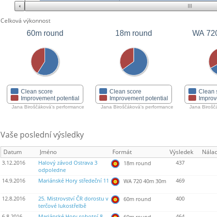
Celková výkonnost
60m round
18m round
WA 72
Clean score
Clean score
Clean 
Improvement potential
Improvement potential
Improv
Jana Biroščáková's performance
Jana Biroščáková's performance
Jana Birošč
Vaše poslední výsledky
Datum
Jméno
Formát
Výsledek
Nála
3.12.2016
Halový závod Ostrava 3
437
18m round
odpoledne
14.9.2016
Mariánské Hory středeční 11
469
WA 720 40m 30m
12.8.2016
25. Mistrovství ČR dorostu v
400
60m round
terčové lukostřelbě
6.8.2016
Mariánské Hory sobotní 8
464
60m round