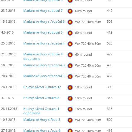
23.7.2016
Mariánské Hory sobotní 7
442
60m round
15.6.2016
Mariánské Hory středeční 6
505
WA 720 40m 30m
4.6.2016
Mariánské Hory sobotní 5.
412
60m round
25.5.2016
Mariánské Hory středeční 4.
523
WA 720 40m 30m
21.5.2016
Mariánské Hory sobotní 4.
429
60m round
dopoledne
18.5.2016
Mariánské Hory středeční 3.
495
WA 720 40m 30m
20.4.2016
Mariánské Hory středeční 1.
462
WA 720 40m 30m
24.1.2016
Halový závod Ostrava 12
300
18m round
3.1.2016
Halový závod Ostrava 8
345
18m round
28.11.2015
Halový závod Ostrava 1 -
318
18m round
odpoledne
10.6.2015
Mariánské Hory středa 5
502
WA 720 40m 30m
27.5.2015
Mariánské Hory středa 4
486
WA 720 40m 30m