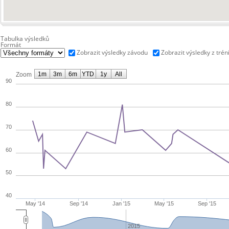
Tabulka výsledků
Formát
Zobrazit výsledky závodu
Zobrazit výsledky z trén
1m
3m
6m
YTD
1y
All
Zoom
90
80
70
60
50
40
May '14
Sep '14
Jan '15
May '15
Sep '15
2015