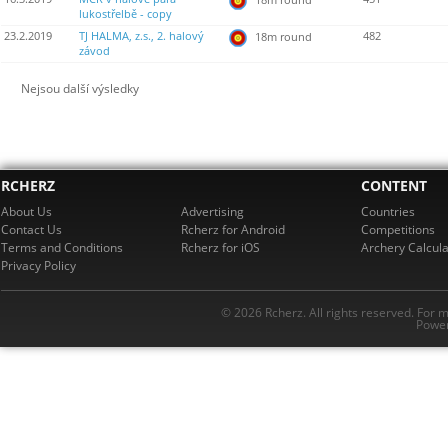
lukostřelbě - copy
23.2.2019
TJ HALMA, z.s., 2. halový
482
18m round
závod
Nejsou další výsledky
RCHERZ
CONTENT
About Us
Advertising
Countries
Contact Us
Rcherz for Android
Competitions
Terms and Conditions
Rcherz for iOS
Archery Calcula
Privacy Policy
© 2026 Rcherz. All rights reserved. For 
Power