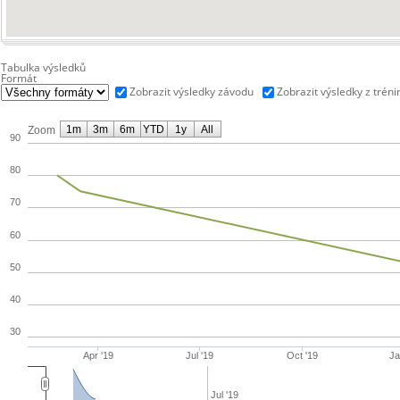
Tabulka výsledků
Formát
Zobrazit výsledky závodu
Zobrazit výsledky z tréni
1m
3m
6m
YTD
1y
All
Zoom
90
80
70
60
50
40
30
Apr '19
Jul '19
Oct '19
Ja
Jul '19