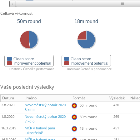
Celková výkonnost
50m round
18m round
Clean score
Clean score
Improvement potential
Improvement potential
Rostislav Čichoň's performance
Rostislav Čichoň's performance
Vaše poslední výsledky
Datum
Jméno
Formát
Výsledek
Nála
2.8.2020
Novoměstský pohár 2020
430
50m round
8.kolo
1.8.2020
Novoměstský pohár 2020
269
50m round
7.kolo
16.3.2019
MČR v halové para
451
18m round
lukostřelbě
16.3.2019
MČR v halové para
451
18m round