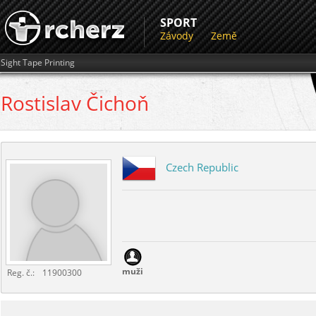
SPORT
Závody
Země
Sight Tape Printing
Rostislav
Čichoň
Czech Republic
muži
Reg. č.:
11900300