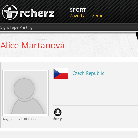
SPORT
Závody
Země
Sight Tape Printing
Alice
Martanová
Czech Republic
ženy
Reg. č.:
21302506