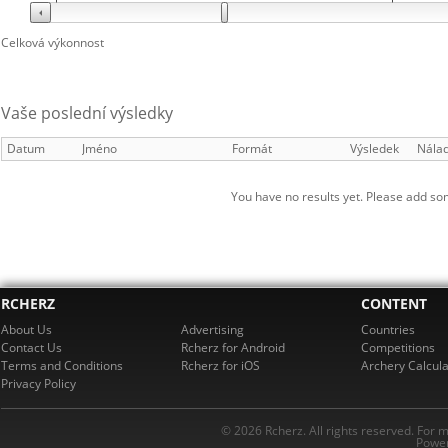
Celková výkonnost
Vaše poslední výsledky
Datum
Jméno
Formát
Výsledek
Nála
You have no results yet. Please add so
RCHERZ
CONTENT
About Us
Advertising
Countries
Contact Us
Rcherz for Android
Competitions
Terms and Conditions
Rcherz for iOS
Archery Calcula
Privacy Policy
© 2026 Rcherz. All rights reserved. For 
Power