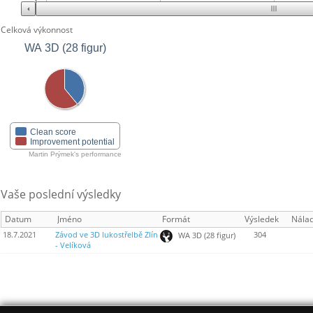
Celková výkonnost
WA 3D (28 figur)
Clean score
Improvement potential
Martin Prýmek's performance
Vaše poslední výsledky
Datum
Jméno
Formát
Výsledek
Nála
18.7.2021
Závod ve 3D lukostřelbě Zlín
304
WA 3D (28 figur)
- Velíková