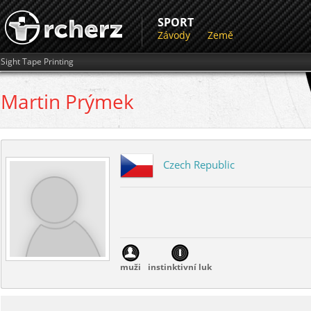
SPORT
Závody
Země
Sight Tape Printing
Martin
Prýmek
Czech Republic
muži
instinktivní luk