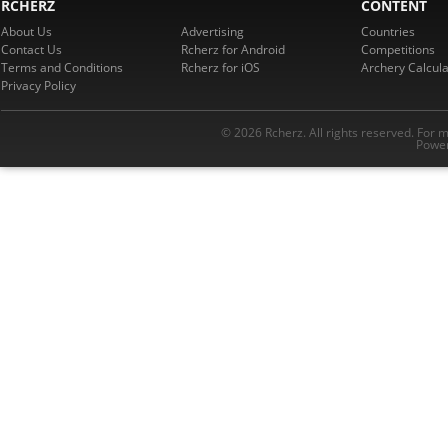
RCHERZ
CONTENT
About Us
Advertising
Countries
Contact Us
Rcherz for Android
Competitions
Terms and Conditions
Rcherz for iOS
Archery Calcula
Privacy Policy
© 2026 Rcherz. All rights reserved. For 
Power