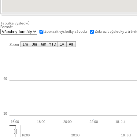
Tabulka výsledků
Formát
Zobrazit výsledky závodu
Zobrazit výsledky z tréni
1m
3m
6m
YTD
1y
All
Zoom
40
30
16:00
18:00
20:00
22:00
18. Jul
16:00
20:00
18. Jul