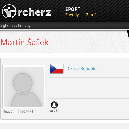
SPORT
Závody
Země
Sight Tape Printing
Martin
Šašek
Czech Republic
muži
Reg. č.:
11801471