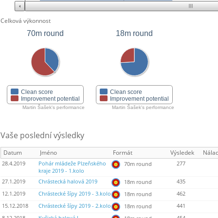
Celková výkonnost
70m round
18m round
Clean score
Clean score
Improvement potential
Improvement potential
Martin Šašek's performance
Martin Šašek's performance
Vaše poslední výsledky
Datum
Jméno
Formát
Výsledek
Nála
28.4.2019
Pohár mládeže Plzeňského
277
70m round
kraje 2019 - 1.kolo
27.1.2019
Chrástecká halová 2019
435
18m round
12.1.2019
Chrástecké šípy 2019 - 3.kolo
462
18m round
15.12.2018
Chrástecké šípy 2019 - 2.kolo
441
18m round