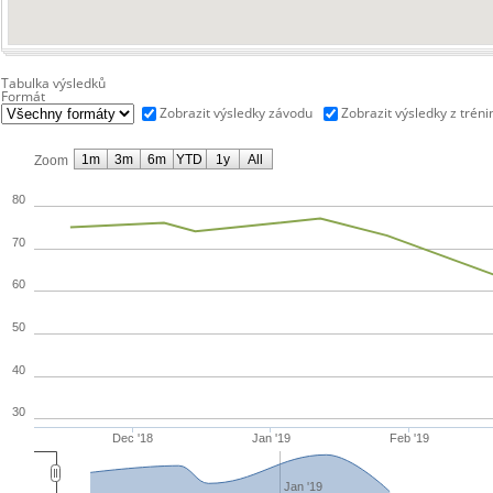
Tabulka výsledků
Formát
Zobrazit výsledky závodu
Zobrazit výsledky z tréni
1m
3m
6m
YTD
1y
All
Zoom
80
70
60
50
40
30
Dec '18
Jan '19
Feb '19
Jan '19