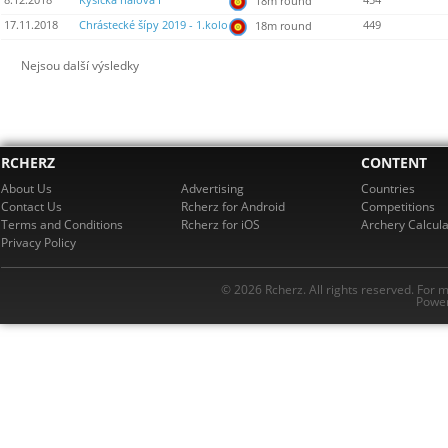
8.12.2018
Kyšická halová I
454
18m round
17.11.2018
Chrástecké šípy 2019 - 1.kolo
449
18m round
Nejsou další výsledky
RCHERZ
CONTENT
About Us
Advertising
Countries
Contact Us
Rcherz for Android
Competitions
Terms and Conditions
Rcherz for iOS
Archery Calcula
Privacy Policy
© 2026 Rcherz. All rights reserved. For 
Power