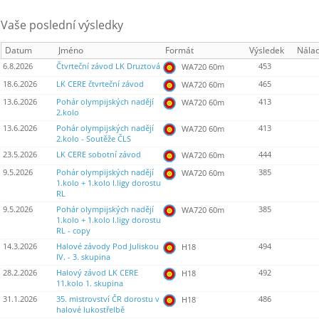
Vaše poslední výsledky
Datum
Jméno
Formát
Výsledek
Nála
6.8.2026
Čtvrteční závod LK Druztová
453
WA720 60m
18.6.2026
LK CERE čtvrteční závod
465
WA720 60m
13.6.2026
Pohár olympijských nadějí
413
WA720 60m
2.kolo
13.6.2026
Pohár olympijských nadějí
413
WA720 60m
2.kolo - Soutěže ČLS
23.5.2026
LK CERE sobotní závod
444
WA720 60m
9.5.2026
Pohár olympijských nadějí
385
WA720 60m
1.kolo + 1.kolo I.ligy dorostu
RL
9.5.2026
Pohár olympijských nadějí
385
WA720 60m
1.kolo + 1.kolo I.ligy dorostu
RL - copy
14.3.2026
Halové závody Pod Juliskou
494
H18
IV. - 3. skupina
28.2.2026
Halový závod LK CERE
492
H18
11.kolo 1. skupina
31.1.2026
35. mistrovství ČR dorostu v
486
H18
halové lukostřelbě