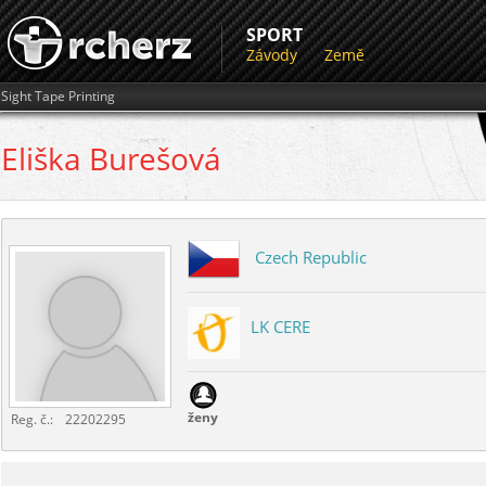
SPORT
Závody
Země
Sight Tape Printing
Eliška
Burešová
Czech Republic
LK CERE
ženy
Reg. č.:
22202295