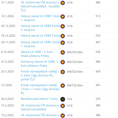
31.1.2026
35. mistrovství ČR dorostu v
486
H18
halové lukostřelbě - Soutěže
ČLS
10.1.2026
Halový závod LK CERE 7.kolo
513
H18
1. skupina
20.12.2025
Halový závod LK CERE 6.kolo
533
H18
2. skupina
18.12.2025
Halový závod LK CERE 5.kolo
535
H18
29.11.2025
Halový závod LK CERE 3.kolo
467
H18
1. skupina
4.10.2025
Závod LK CERE / 3. kolo -
536
WA720 60m
finále přeboru Prahy
31.5.2025
Pohárový závod LK CERE / I.
486
WA720 60m
kolo přeboru Prahy
25.5.2025
Pohár olympijských nadějí -
430
WA720 60m
2. kolo I.ligy dorostu RL,
pohár ČLS
3.5.2025
Pohár olympijských nadějí
441
WA720 60m
1.kolo + 1.kolo I.ligy dorostu
RL
26.4.2025
Beztahovská terénní 1.kolo
235
T24
15.2.2025
34. mistrovství ČR dorostu v
386
H18
halové lukostřelbě
15.2.2025
34. mistrovství ČR dorostu v
386
H18