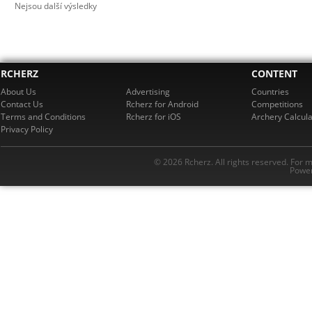
Nejsou další výsledky
RCHERZ
CONTENT
About Us
Advertising
Countries
Contact Us
Rcherz for Android
Competitions
Terms and Conditions
Rcherz for iOS
Archery Calcula
Privacy Policy
© 2026 Rcherz. All rights reserved. For 
Power