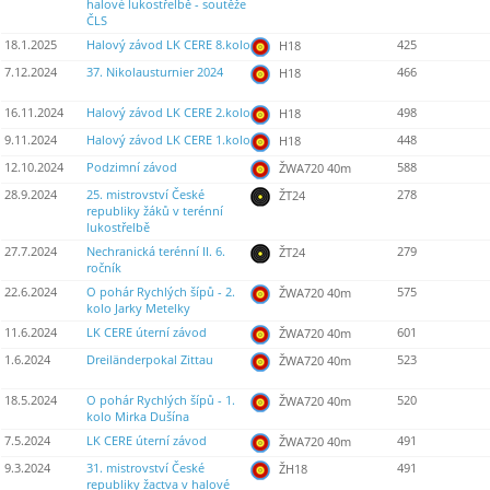
halové lukostřelbě - soutěže
ČLS
18.1.2025
Halový závod LK CERE 8.kolo
425
H18
7.12.2024
37. Nikolausturnier 2024
466
H18
16.11.2024
Halový závod LK CERE 2.kolo
498
H18
9.11.2024
Halový závod LK CERE 1.kolo
448
H18
12.10.2024
Podzimní závod
588
ŽWA720 40m
28.9.2024
25. mistrovství České
278
ŽT24
republiky žáků v terénní
lukostřelbě
27.7.2024
Nechranická terénní II. 6.
279
ŽT24
ročník
22.6.2024
O pohár Rychlých šípů - 2.
575
ŽWA720 40m
kolo Jarky Metelky
11.6.2024
LK CERE úterní závod
601
ŽWA720 40m
1.6.2024
Dreiländerpokal Zittau
523
ŽWA720 40m
18.5.2024
O pohár Rychlých šípů - 1.
520
ŽWA720 40m
kolo Mirka Dušína
7.5.2024
LK CERE úterní závod
491
ŽWA720 40m
9.3.2024
31. mistrovství České
491
ŽH18
republiky žactva v halové