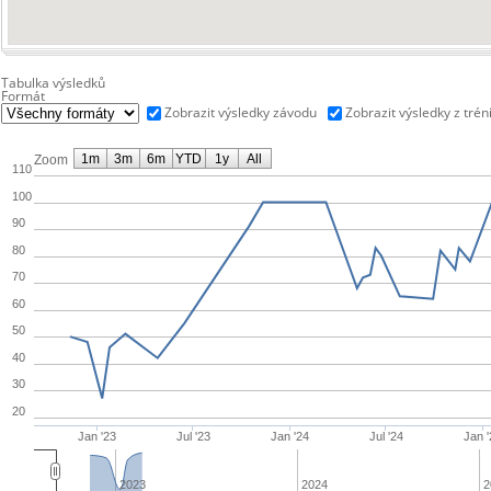
Tabulka výsledků
Formát
Zobrazit výsledky závodu
Zobrazit výsledky z trén
1m
3m
6m
YTD
1y
All
Zoom
110
100
90
80
70
60
50
40
30
20
Jan '23
Jul '23
Jan '24
Jul '24
Jan 
2023
2024
2