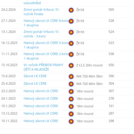
lukostřelbě
24.2.2024
Zimní pohár Vršovic 51.
505
ŽH18
ročník Finále
27.1.2024
Halový závod LK CERE 8.kolo
528
ŽH18
1 skupina
13.1.2024
Zimní pohár Vršovic 51.
524
ŽH18
ročník - 3.kolo
16.12.2023
Halový závod LK CERE 5.kolo
523
ŽH18
1 skupina
11.11.2023
Halový závod LK CERE 2.kolo
538
ŽH18
1 skupina
15.10.2023
VI. ročník PŘEBOR PRAHY
656
Z CLS 20m round
DĚTÍ A MLÁDEŽE
15.6.2023
Závod LK CERE
396
WA 720 40m 30m
25.4.2023
Závod LK CERE
304
WA 720 40m 30m
23.2.2023
Halový závod LK CERE
307
18m round
24.1.2023
Halový závod LK CERE
278
18m round
10.1.2023
Halový závod LK CERE
161
18m round
13.12.2022
Halový závod LK CERE
287
18m round
10.11.2022
Halový závod LK CERE
298
18m round