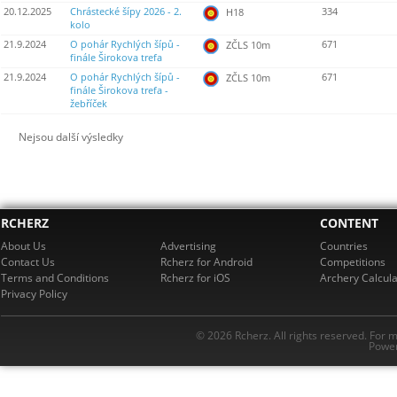
20.12.2025
Chrástecké šípy 2026 - 2.
334
H18
kolo
21.9.2024
O pohár Rychlých šípů -
671
ZČLS 10m
finále Širokova trefa
21.9.2024
O pohár Rychlých šípů -
671
ZČLS 10m
finále Širokova trefa -
žebříček
Nejsou další výsledky
RCHERZ
CONTENT
About Us
Advertising
Countries
Contact Us
Rcherz for Android
Competitions
Terms and Conditions
Rcherz for iOS
Archery Calcula
Privacy Policy
© 2026 Rcherz. All rights reserved. For 
Power