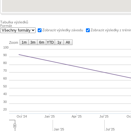
Tabulka výsledků
Formát
Zobrazit výsledky závodu
Zobrazit výsledky z tréni
1m
3m
6m
YTD
1y
All
Zoom
100
90
80
70
60
50
40
30
20
Oct '24
Jan '25
Apr '25
Jul '25
Oc
Jan '25
Jul '25