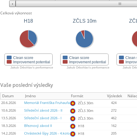
Celková výkonnost
ZČLS 10m
ZČ
H18
Clean score
Clean score
Clean 
Improvement potential
Improvement potential
Improv
Jakub Drbohlav's performance
Jakub Drbohlav's performance
Jakub Drb
Vaše poslední výsledky
Datum
Jméno
Formát
Výsledek
Nála
20.6.2026
Memoriál Františka Fruhaufa
424
ZČLS 30m
10.6.2026
Středeční závod 2026 - II
272
ZČLS 30m
13.5.2026
Středeční závod 2026 - I
462
ZČLS 30m
18.3.2026
Březnový závod II
162
H18
14.2.2026
Chrástecké šípy 2026 - 4.kolo
205
H18