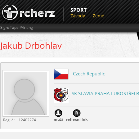
SPORT
Závody
Země
Sight Tape Printing
Jakub
Drbohlav
Czech Republic
SK SLAVIA PRAHA LUKOSTŘEL
muži
reflexní luk
Reg. č.:
12402274