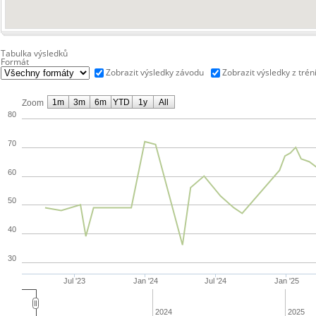
Tabulka výsledků
Formát
Zobrazit výsledky závodu
Zobrazit výsledky z trén
1m
3m
6m
YTD
1y
All
Zoom
80
70
60
50
40
30
Jul '23
Jan '24
Jul '24
Jan '25
2024
2025