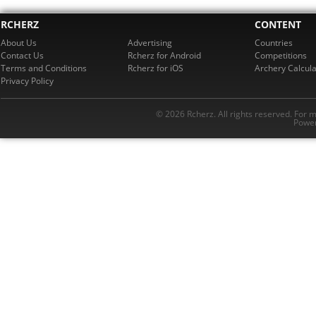
RCHERZ
CONTENT
About Us
Advertising
Countries
Contact Us
Rcherz for Android
Competitions
Terms and Conditions
Rcherz for iOS
Archery Calcula
Privacy Policy
© 2026 Rcherz. All rights reserved. For 
Power