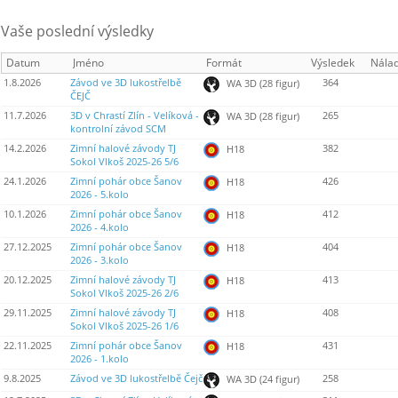
Vaše poslední výsledky
Datum
Jméno
Formát
Výsledek
Nála
1.8.2026
Závod ve 3D lukostřelbě
364
WA 3D (28 figur)
ČEJČ
11.7.2026
3D v Chrastí Zlín - Velíková -
265
WA 3D (28 figur)
kontrolní závod SCM
14.2.2026
Zimní halové závody TJ
382
H18
Sokol Vlkoš 2025-26 5/6
24.1.2026
Zimní pohár obce Šanov
426
H18
2026 - 5.kolo
10.1.2026
Zimní pohár obce Šanov
412
H18
2026 - 4.kolo
27.12.2025
Zimní pohár obce Šanov
404
H18
2026 - 3.kolo
20.12.2025
Zimní halové závody TJ
413
H18
Sokol Vlkoš 2025-26 2/6
29.11.2025
Zimní halové závody TJ
408
H18
Sokol Vlkoš 2025-26 1/6
22.11.2025
Zimní pohár obce Šanov
431
H18
2026 - 1.kolo
9.8.2025
Závod ve 3D lukostřelbě Čejč
258
WA 3D (24 figur)