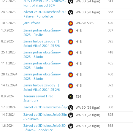
12.7.2025
3D v Chrastí Zlín - Velíková -
311
WA 3D (24 figur)
kontrolní závod SCM
24.5.2025
Závod ve 3D lukostřelbě 3D
388
WA 3D (28 figur)
Pálava - Pohořelice
10.5.2025
Jarní závod
420
WA720 50m
1.3.2025
Zimní pohár obce Šanov
387
H18
2025 - Finále
8.2.2025
Zimní halové závody TJ
395
H18
Sokol Vlkoš 2024-25 5/6
25.1.2025
Zimní pohár obce Šanov
418
H18
2025 - 5.kolo
11.1.2025
Zimní pohár obce Šanov
405
H18
2025 - 4.kolo
28.12.2024
Zimní pohár obce Šanov
400
H18
2025 - 3.kolo
14.12.2024
Zimní halové závody TJ
373
H18
Sokol Vlkoš 2024-25 2/6
8.9.2024
Terénní závod Hrad
202
T24
Šternberk
17.8.2024
Závod ve 3D lukostřelbě Čejč
300
WA 3D (28 figur)
14.7.2024
Závod ve 3D lukostřelbě Zlín
325
WA 3D (28 figur)
- Velíková
1.6.2024
Závod ve 3D lukostřelbě 3D
368
WA 3D (28 figur)
Pálava - Pohořelice