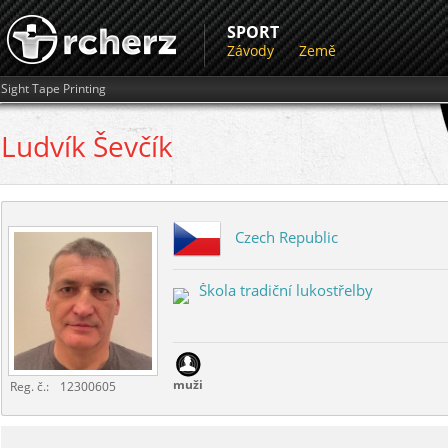
SPORT
Závody
Země
Sight Tape Printing
Ludvík
Ševčík
Czech Republic
Škola tradiční lukostřelby
muži
Reg. č.:
12300605