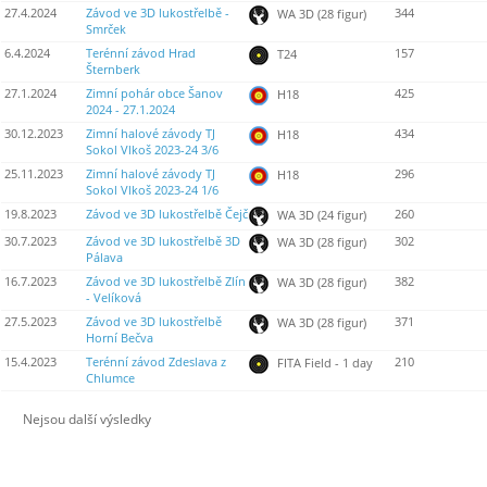
27.4.2024
Závod ve 3D lukostřelbě -
344
WA 3D (28 figur)
Smrček
6.4.2024
Terénní závod Hrad
157
T24
Šternberk
27.1.2024
Zimní pohár obce Šanov
425
H18
2024 - 27.1.2024
30.12.2023
Zimní halové závody TJ
434
H18
Sokol Vlkoš 2023-24 3/6
25.11.2023
Zimní halové závody TJ
296
H18
Sokol Vlkoš 2023-24 1/6
19.8.2023
Závod ve 3D lukostřelbě Čejč
260
WA 3D (24 figur)
30.7.2023
Závod ve 3D lukostřelbě 3D
302
WA 3D (28 figur)
Pálava
16.7.2023
Závod ve 3D lukostřelbě Zlín
382
WA 3D (28 figur)
- Velíková
27.5.2023
Závod ve 3D lukostřelbě
371
WA 3D (28 figur)
Horní Bečva
15.4.2023
Terénní závod Zdeslava z
210
FITA Field - 1 day
Chlumce
Nejsou další výsledky