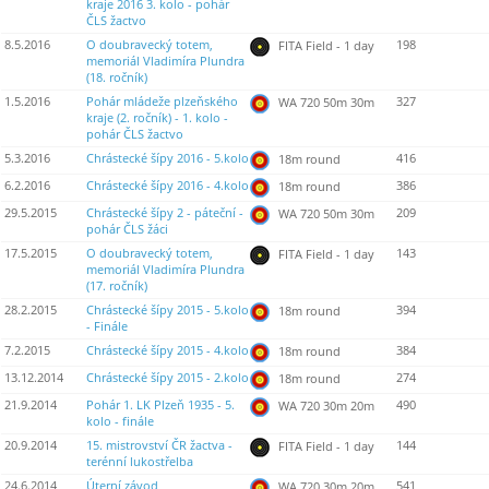
kraje 2016 3. kolo - pohár
ČLS žactvo
8.5.2016
O doubravecký totem,
198
FITA Field - 1 day
memoriál Vladimíra Plundra
(18. ročník)
1.5.2016
Pohár mládeže plzeňského
327
WA 720 50m 30m
kraje (2. ročník) - 1. kolo -
pohár ČLS žactvo
5.3.2016
Chrástecké šípy 2016 - 5.kolo
416
18m round
6.2.2016
Chrástecké šípy 2016 - 4.kolo
386
18m round
29.5.2015
Chrástecké šípy 2 - páteční -
209
WA 720 50m 30m
pohár ČLS žáci
17.5.2015
O doubravecký totem,
143
FITA Field - 1 day
memoriál Vladimíra Plundra
(17. ročník)
28.2.2015
Chrástecké šípy 2015 - 5.kolo
394
18m round
- Finále
7.2.2015
Chrástecké šípy 2015 - 4.kolo
384
18m round
13.12.2014
Chrástecké šípy 2015 - 2.kolo
274
18m round
21.9.2014
Pohár 1. LK Plzeň 1935 - 5.
490
WA 720 30m 20m
kolo - finále
20.9.2014
15. mistrovství ČR žactva -
144
FITA Field - 1 day
terénní lukostřelba
24.6.2014
Úterní závod
541
WA 720 30m 20m