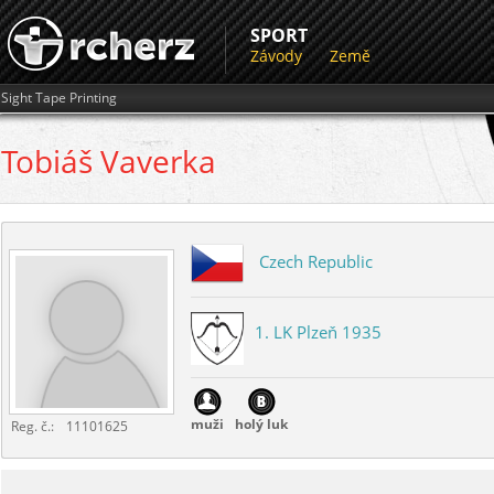
SPORT
Závody
Země
Sight Tape Printing
Tobiáš
Vaverka
Czech Republic
1. LK Plzeň 1935
muži
holý luk
Reg. č.:
11101625