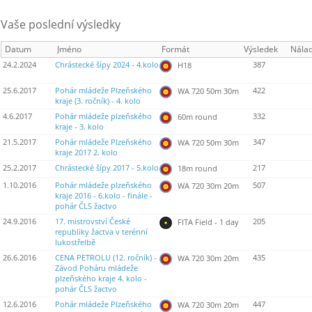
Vaše poslední výsledky
Datum
Jméno
Formát
Výsledek
Nála
24.2.2024
Chrástecké šípy 2024 - 4.kolo
387
H18
25.6.2017
Pohár mládeže Plzeňského
422
WA 720 50m 30m
kraje (3. ročník) - 4. kolo
4.6.2017
Pohár mládeže plzeňského
332
60m round
kraje - 3. kolo
21.5.2017
Pohár mládeže Plzeňského
347
WA 720 50m 30m
kraje 2017 2. kolo
25.2.2017
Chrástecké šípy 2017 - 5.kolo
217
18m round
1.10.2016
Pohár mládeže plzeňského
507
WA 720 30m 20m
kraje 2016 - 6.kolo - finále -
pohár ČLS žactvo
24.9.2016
17. mistrovství České
205
FITA Field - 1 day
republiky žactva v terénní
lukostřelbě
26.6.2016
CENA PETROLU (12. ročník) -
435
WA 720 30m 20m
Závod Poháru mládeže
plzeňského kraje 4. kolo -
pohár ČLS žactvo
12.6.2016
Pohár mládeže Plzeňského
447
WA 720 30m 20m