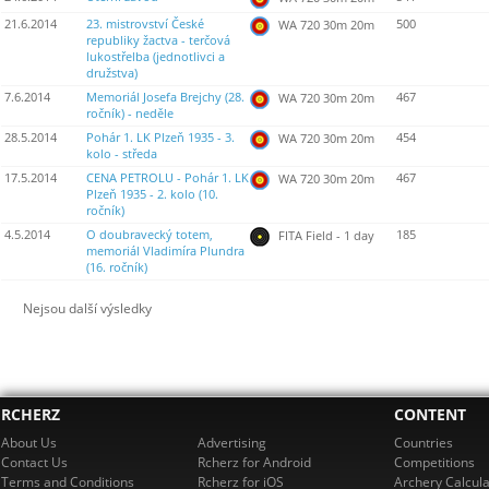
21.6.2014
23. mistrovství České
500
WA 720 30m 20m
republiky žactva - terčová
lukostřelba (jednotlivci a
družstva)
7.6.2014
Memoriál Josefa Brejchy (28.
467
WA 720 30m 20m
ročník) - neděle
28.5.2014
Pohár 1. LK Plzeň 1935 - 3.
454
WA 720 30m 20m
kolo - středa
17.5.2014
CENA PETROLU - Pohár 1. LK
467
WA 720 30m 20m
Plzeň 1935 - 2. kolo (10.
ročník)
4.5.2014
O doubravecký totem,
185
FITA Field - 1 day
memoriál Vladimíra Plundra
(16. ročník)
Nejsou další výsledky
RCHERZ
CONTENT
About Us
Advertising
Countries
Contact Us
Rcherz for Android
Competitions
Terms and Conditions
Rcherz for iOS
Archery Calcula