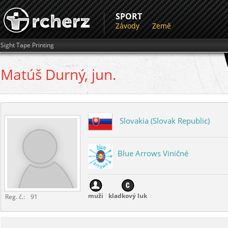
SPORT
Závody
Země
Sight Tape Printing
Matúš
Durný, jun.
Slovakia (Slovak Republic)
Blue Arrows Viničné
muži
kladkový luk
Reg. č.:
91