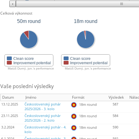
Celková výkonnost
50m round
18m round
Clean score
Clean score
Improvement potential
Improvement potential
Matúš Durný, jun.'s performance
Matúš Durný, jun.'s performance
Vaše poslední výsledky
Datum
Jméno
Formát
Výsledek
Nála
13.12.2025
Československý pohár
587
18m round
2025/2026 - 3. kolo
23.11.2025
Československý pohár
584
18m round
2025/2026 - 2. kolo
3.2.2024
Československý pohár - 4.
590
18m round
kolo
6.1.2024
Československý pohár - 3.
592
18m round