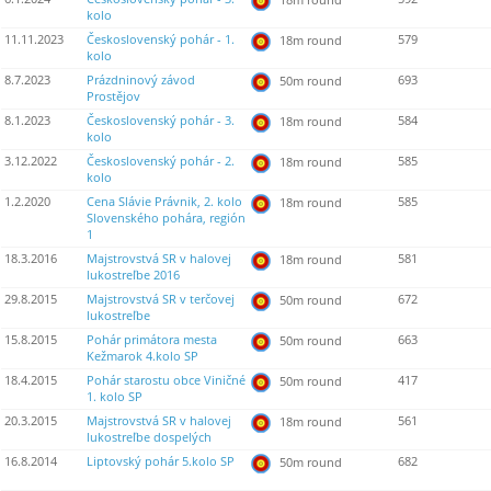
kolo
11.11.2023
Československý pohár - 1.
579
18m round
kolo
8.7.2023
Prázdninový závod
693
50m round
Prostějov
8.1.2023
Československý pohár - 3.
584
18m round
kolo
3.12.2022
Československý pohár - 2.
585
18m round
kolo
1.2.2020
Cena Slávie Právnik, 2. kolo
585
18m round
Slovenského pohára, región
1
18.3.2016
Majstrovstvá SR v halovej
581
18m round
lukostreľbe 2016
29.8.2015
Majstrovstvá SR v terčovej
672
50m round
lukostreľbe
15.8.2015
Pohár primátora mesta
663
50m round
Kežmarok 4.kolo SP
18.4.2015
Pohár starostu obce Viničné
417
50m round
1. kolo SP
20.3.2015
Majstrovstvá SR v halovej
561
18m round
lukostreľbe dospelých
16.8.2014
Liptovský pohár 5.kolo SP
682
50m round