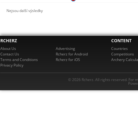
Nejsou další výsledky
RCHERZ
CONTENT
About Us
Advertising
Countries
Contact Us
Rcherz for Android
Competitions
Terms and Conditions
Rcherz for iOS
Archery Calcula
Privacy Policy
© 2026 Rcherz. All rights reserved. For 
Power