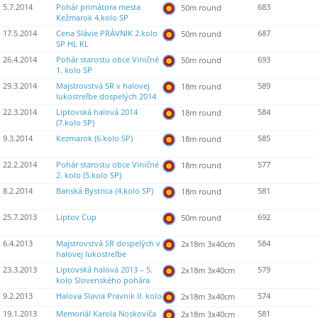
5.7.2014
Pohár primátora mesta
683
50m round
Kežmarok 4.kolo SP
17.5.2014
Cena Slávie PRÁVNIK 2.kolo
687
50m round
SP HL KL
26.4.2014
Pohár starostu obce Viničné
693
50m round
1. kolo SP
29.3.2014
Majstrovstvá SR v halovej
589
18m round
lukostreľbe dospelých 2014
22.3.2014
Liptovská halová 2014
584
18m round
(7.kolo SP)
9.3.2014
Kezmarok (6.kolo SP)
585
18m round
22.2.2014
Pohár starostu obce Viničné
577
18m round
2. kolo (5.kolo SP)
8.2.2014
Banská Bystrica (4.kolo SP)
581
18m round
25.7.2013
Liptov Cup
692
50m round
6.4.2013
Majstrovstvá SR dospelých v
584
2x18m 3x40cm
halovej lukostreľbe
23.3.2013
Liptovská halová 2013 – 5.
579
2x18m 3x40cm
kolo Slovenského pohára
9.2.2013
Halova Slavia Pravnik II. kolo
574
2x18m 3x40cm
19.1.2013
Memoriál Karola Noskoviča
581
2x18m 3x40cm