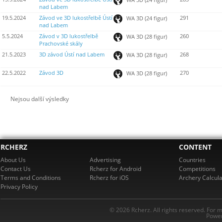
nad Labem
19.5.2024
Závod ve 3D lukostřelbě Ústí
291
WA 3D (24 figur)
nad Labem
5.5.2024
Závod v 3D lukostřelbě
260
WA 3D (28 figur)
Prachovské skály
21.5.2023
3D závod Ústí nad Labem
268
WA 3D (28 figur)
22.5.2022
Závod 3D
270
WA 3D (28 figur)
Nejsou další výsledky
RCHERZ
CONTENT
About Us
Advertising
Countries
Contact Us
Rcherz for Android
Competitions
Terms and Conditions
Rcherz for iOS
Archery Calcula
Privacy Policy
© 2026 Rcherz. All rights reserved. For 
Power