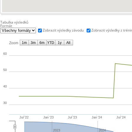
Tabulka výsledků
Formát
Zobrazit výsledky závodu
Zobrazit výsledky z tréni
1m
3m
6m
YTD
1y
All
Zoom
60
50
40
30
Jul '22
Jan '23
Jul '23
Jan '24
Jul '24
2023
2024