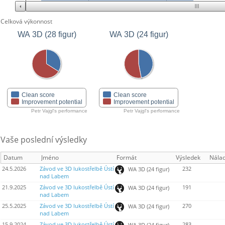
Celková výkonnost
WA 3D (28 figur)
WA 3D (24 figur)
Clean score
Clean score
Improvement potential
Improvement potential
Petr Vajgl's performance
Petr Vajgl's performance
Vaše poslední výsledky
Datum
Jméno
Formát
Výsledek
Nála
24.5.2026
Závod ve 3D lukostřelbě Ústí
232
WA 3D (24 figur)
nad Labem
21.9.2025
Závod ve 3D lukostřelbě Ústí
191
WA 3D (24 figur)
nad Labem
25.5.2025
Závod ve 3D lukostřelbě Ústí
270
WA 3D (24 figur)
nad Labem
15.9.2024
Závod ve 3D lukostřelbě Ústí
283
WA 3D (24 figur)