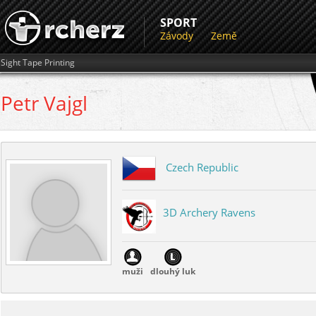
SPORT
Závody
Země
Sight Tape Printing
Petr
Vajgl
Czech Republic
3D Archery Ravens
muži
dlouhý luk