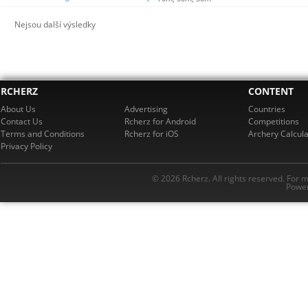
Nejsou další výsledky
RCHERZ
CONTENT
About Us
Advertising
Countries
Contact Us
Rcherz for Android
Competitions
Terms and Conditions
Rcherz for iOS
Archery Calcula
Privacy Policy
© 2026 Rcherz. All rights reserved. For 
Power