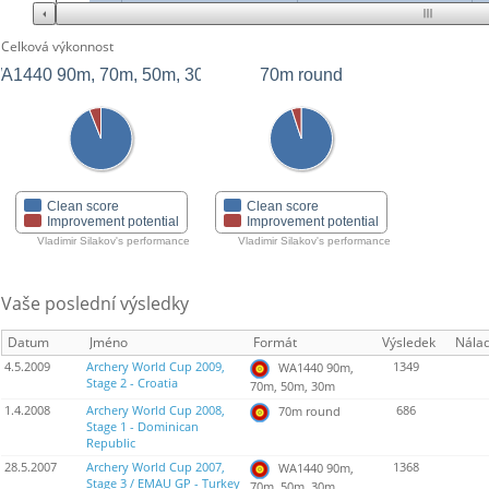
Celková výkonnost
A1440 90m, 70m, 50m, 30m
70m round
Clean score
Clean score
Improvement potential
Improvement potential
Vladimir Silakov's performance
Vladimir Silakov's performance
Vaše poslední výsledky
Datum
Jméno
Formát
Výsledek
Nála
4.5.2009
Archery World Cup 2009,
1349
WA1440 90m,
Stage 2 - Croatia
70m, 50m, 30m
1.4.2008
Archery World Cup 2008,
686
70m round
Stage 1 - Dominican
Republic
28.5.2007
Archery World Cup 2007,
1368
WA1440 90m,
Stage 3 / EMAU GP - Turkey
70m, 50m, 30m