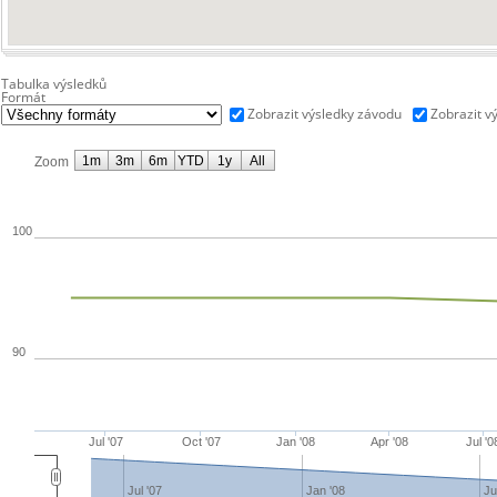
Tabulka výsledků
Formát
Zobrazit výsledky závodu
Zobrazit v
1m
3m
6m
YTD
1y
All
Zoom
100
90
Jul '07
Oct '07
Jan '08
Apr '08
Jul '0
Jul '07
Jan '08
Ju