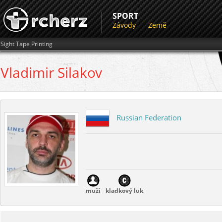
SPORT
Závody
Země
Sight Tape Printing
Vladimir
Silakov
Russian Federation
muži
kladkový luk