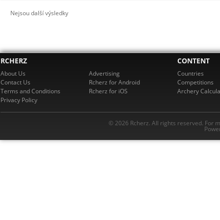
Nejsou další výsledky
RCHERZ
CONTENT
About Us
Advertising
Countries
Contact Us
Rcherz for Android
Competitions
Terms and Conditions
Rcherz for iOS
Archery Calcula
Privacy Policy
© 2026 Rcherz. All rights reserved. For 
Power