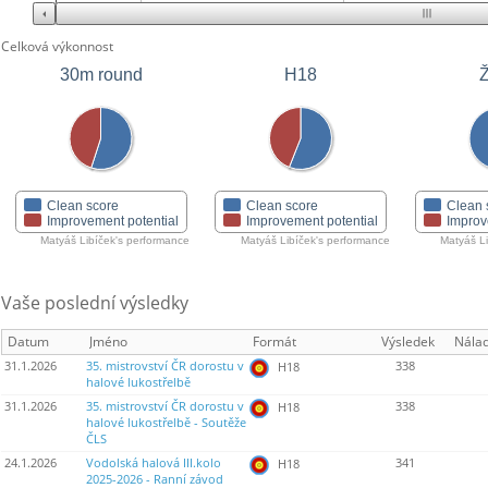
Celková výkonnost
30m round
H18
Clean score
Clean score
Clean 
Improvement potential
Improvement potential
Improv
Matyáš Libíček's performance
Matyáš Libíček's performance
Matyáš Li
Vaše poslední výsledky
Datum
Jméno
Formát
Výsledek
Nála
31.1.2026
35. mistrovství ČR dorostu v
338
H18
halové lukostřelbě
31.1.2026
35. mistrovství ČR dorostu v
338
H18
halové lukostřelbě - Soutěže
ČLS
24.1.2026
Vodolská halová III.kolo
341
H18
2025-2026 - Ranní závod