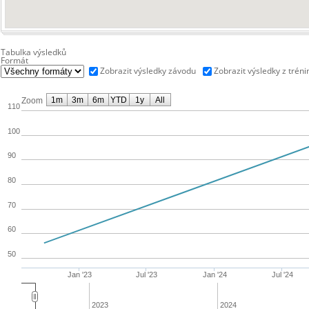
Tabulka výsledků
Formát
Zobrazit výsledky závodu
Zobrazit výsledky z tréni
1m
3m
6m
YTD
1y
All
Zoom
110
100
90
80
70
60
50
Jan '23
Jul '23
Jan '24
Jul '24
2023
2024