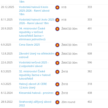
18m
20.12.2025
Vodolská halová II.kolo
333
H18
2025-2026 - Ranní závod
18m
8.11.2025
Vodolská halová I.kolo 2025-
333
H18
2026 - Ranní závod 18m
20.9.2025
34. mistrovství České
491
ŽWA720 30m
republiky v terčové
lukostřelbě žactva +
eliminace jednotlivců
6.9.2025
Cena Slavie 2025
573
ŽWA720 30m
12.8.2025
Závodní úterý na střeleckém
608
ŽWA720 30m
ostrově
22.6.2025
Vodolská terčová 2025 -
596
ŽWA720 30m
2.odpolední závod
8.3.2025
32. mistrovství České
382
ŽH18
republiky žactva v halové
lukostřelbě
4.3.2025
Halový závod LK CERE
318
ŽH18
12.kolo úterý
8.12.2024
Klecanská halová - prosinec
438
ŽH18
28.9.2022
Strahovský zářijový závod
402
20m round
2022