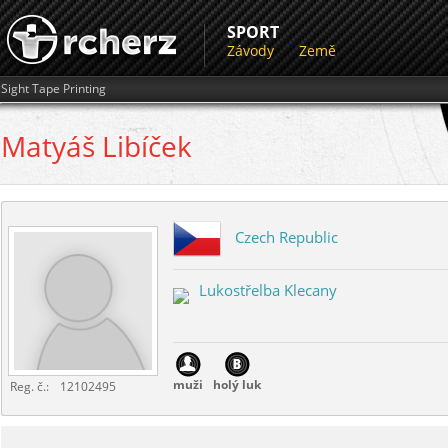
SPORT
Závody
Země
Sight Tape Printing
Matyáš
Libíček
Czech Republic
Lukostřelba Klecany
muži
holý luk
Reg. č.:
12102495