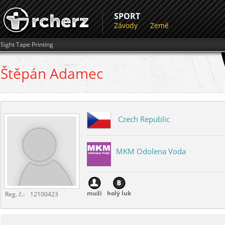
SPORT
Závody
Země
Sight Tape Printing
Štěpán
Adamec
Czech Republic
MKM Odolena Voda
muži
holý luk
Reg. č.:
12100423