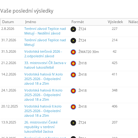
Vaše poslední výsledky
Datum
Jméno
Formát
Výsledek
Nála
2.8.2026
Terénní závod Teplice nad
227
ŽT24
Metují - Nedělní závod
31.7.2026
Terénní závod Teplice nad
214
ŽT24
Metují
31.5.2026
Vodolská terčová 2026 -
42
ŽWA720 30m
2.odpolední závod
21.2.2026
33. mistrovství ČR žactva v
425
ŽH18
halové lukostřelbě
14.2.2026
Vodolská halová IV.kolo
411
ŽH18
2025-2026 - Odpolední
závod 18 a 25m
24.1.2026
Vodolská halová III.kolo
348
ŽH18
2025-2026 - Odpolední
závod 18 a 25m
20.12.2025
Vodolská halová II.kolo
406
ŽH18
2025-2026 - Odpolední
závod 18 a 25m
13.9.2025
26. mistrovství České
207
ŽT24
republiky v terénní
lukostřelbě žactva