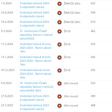
1.9.2024
Vodolská terčová 2024 -
625
ŽWA720 20m
5.odpolední závod
25.8.2024
Vodolská terčová 2024 -
599
ŽWA720 20m
4.odpolední závod
16.6.2024
Vodolská terčová 2024 -
619
ŽWA720 20m
2.odpolední závod
9.3.2024
31. mistrovství České
462
ŽH18
republiky žactva v halové
lukostřelbě
17.2.2024
Vodolská halová IV.kolo
453
ŽH18
2023-2024 - Ranní závod
18m
13.1.2024
Vodolská halová III.kolo
445
ŽH18
2023-2024 - Ranní závod
18m
10.12.2023
Vodolská halová II.kolo
432
ŽH18
2023-2024 - Ranní závod
18m
9.9.2023
32. mistrovství České
524
20m round
republiky žactva v terčové
lukostřelbě 2023
27.8.2023
Vodolská terčová 2023 -
499
20m round
4.odpolední závod
23.7.2023
Vodolská terčová 2023 -
468
20m round
3.odpolední závod