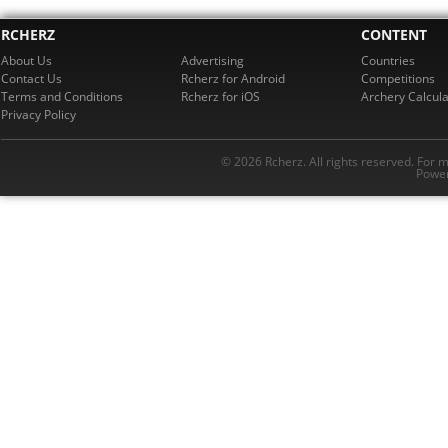
RCHERZ
CONTENT
About Us
Advertising
Countries
Contact Us
Rcherz for Android
Competitions
Terms and Conditions
Rcherz for iOS
Archery Calcula
Privacy Policy
© 2026 Rcherz. All rights reserved. For 
Power