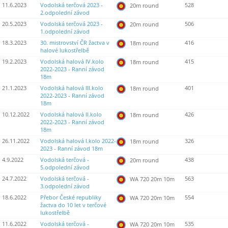
11.6.2023
Vodolská terčová 2023 -
528
20m round
2.odpolední závod
20.5.2023
Vodolská terčová 2023 -
506
20m round
1.odpolední závod
18.3.2023
30. mistrovství ČR žactva v
416
18m round
halové lukostřelbě
19.2.2023
Vodolská halová IV.kolo
415
18m round
2022-2023 - Ranní závod
18m
21.1.2023
Vodolská halová III.kolo
401
18m round
2022-2023 - Ranní závod
18m
10.12.2022
Vodolská halová II.kolo
426
18m round
2022-2023 - Ranní závod
18m
26.11.2022
Vodolská halová I.kolo 2022-
326
18m round
2023 - Ranní závod 18m
4.9.2022
Vodolská terčová -
438
20m round
5.odpolední závod
24.7.2022
Vodolská terčová -
563
WA 720 20m 10m
3.odpolední závod
18.6.2022
Přebor České republiky
554
WA 720 20m 10m
žactva do 10 let v terčové
lukostřelbě
11.6.2022
Vodolská terčová -
535
WA 720 20m 10m