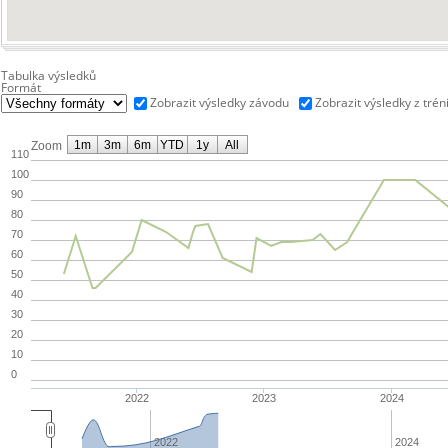
Tabulka výsledků
Formát
Zobrazit výsledky závodu
Zobrazit výsledky z trén
1m
3m
6m
YTD
1y
All
Zoom
110
100
90
80
70
60
50
40
30
20
10
0
2022
2023
2024
2022
2024