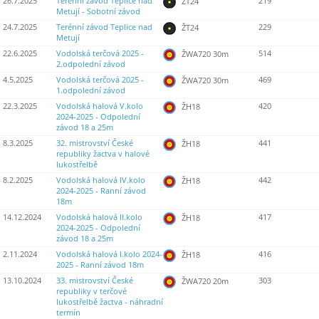
26.7.2025
Terénní závod Teplice nad
219
ŽT24
Metují - Sobotní závod
24.7.2025
Terénní závod Teplice nad
229
ŽT24
Metují
22.6.2025
Vodolská terčová 2025 -
514
ŽWA720 30m
2.odpolední závod
4.5.2025
Vodolská terčová 2025 -
469
ŽWA720 30m
1.odpolední závod
22.3.2025
Vodolská halová V.kolo
420
ŽH18
2024-2025 - Odpolední
závod 18 a 25m
8.3.2025
32. mistrovství České
441
ŽH18
republiky žactva v halové
lukostřelbě
8.2.2025
Vodolská halová IV.kolo
442
ŽH18
2024-2025 - Ranní závod
18m
14.12.2024
Vodolská halová II.kolo
417
ŽH18
2024-2025 - Odpolední
závod 18 a 25m
2.11.2024
Vodolská halová I.kolo 2024-
416
ŽH18
2025 - Ranní závod 18m
13.10.2024
33. mistrovství České
303
ŽWA720 20m
republiky v terčové
lukostřelbě žactva - náhradní
termín