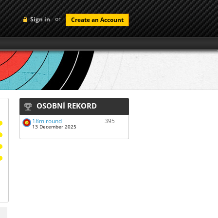
or
Sign in
Create an Account
OSOBNÍ REKORD
18m round
395
13 December 2025