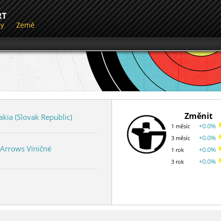
RT
dy
Země
Změnit
akia (Slovak Republic)
+0.0%
1 měsíc
+0.0%
3 měsíc
 Arrows Viničné
+0.0%
1 rok
+0.0%
3 rok