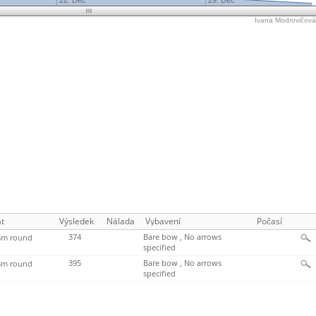
22. Dec
29. Dec
Ivana Modrovičová'
t
Výsledek
Nálada
Vybavení
Počasí
374
Bare bow , No arrows
m round
specified
395
Bare bow , No arrows
m round
specified