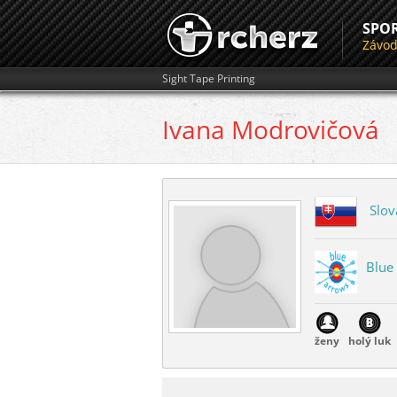
SPO
Závo
Sight Tape Printing
Ivana
Modrovičová
Slov
Blue
ženy
holý luk