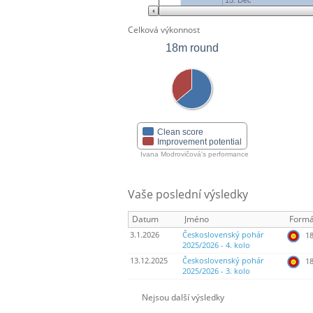
15. Dec
Celková výkonnost
18m round
Clean score
Improvement potential
Ivana Modrovičová's performance
Vaše poslední výsledky
Datum
Jméno
Formá
3.1.2026
Československý pohár
18
2025/2026 - 4. kolo
13.12.2025
Československý pohár
18
2025/2026 - 3. kolo
Nejsou další výsledky