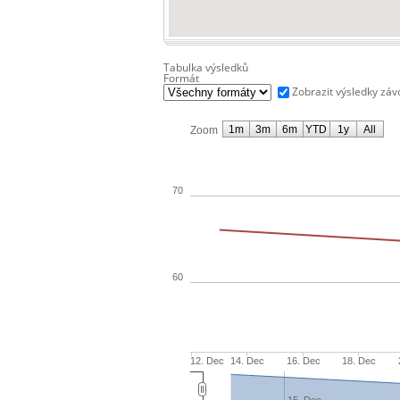
Tabulka výsledků
Formát
Zobrazit výsledky zá
1m
3m
6m
YTD
1y
All
Zoom
70
60
12. Dec
14. Dec
16. Dec
18. Dec