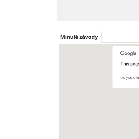
Minulé závody
This page
Do you own