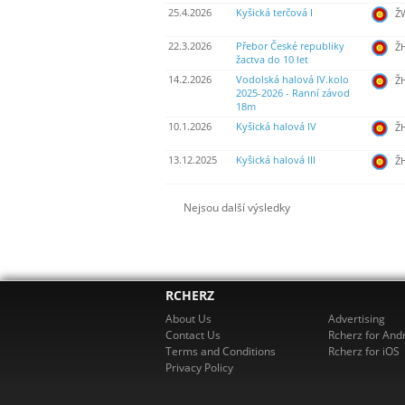
25.4.2026
Kyšická terčová I
ŽW
22.3.2026
Přebor České republiky
Ž
žactva do 10 let
14.2.2026
Vodolská halová IV.kolo
Ž
2025-2026 - Ranní závod
18m
10.1.2026
Kyšická halová IV
Ž
13.12.2025
Kyšická halová III
Ž
Nejsou další výsledky
RCHERZ
About Us
Advertising
Contact Us
Rcherz for And
Terms and Conditions
Rcherz for iOS
Privacy Policy