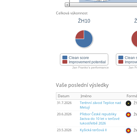
Jan '26
Celková výkonnost
ŽH10
Clean score
Clean 
Improvement potential
Improv
Jan Franko's performance
Jan F
Vaše poslední výsledky
Datum
Jméno
Formá
31.7.2026
Terénní závod Teplice nad
ŽT
Metují
20.6.2026
Přebor České republiky
ŽW
žactva do 10 let v terčové
lukostřelbě 2026
23.5.2026
Kyšická terčová II
ŽW