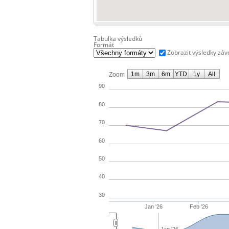
Tabulka výsledků
Formát
Zobrazit výsledky zá
1m
3m
6m
YTD
1y
All
Zoom
90
80
70
60
50
40
30
Jan '26
Feb '26