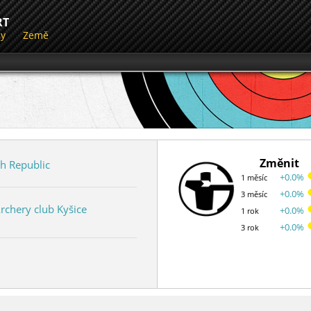
RT
dy
Země
Změnit
h Republic
+0.0%
1 měsíc
+0.0%
3 měsíc
rchery club Kyšice
+0.0%
1 rok
+0.0%
3 rok