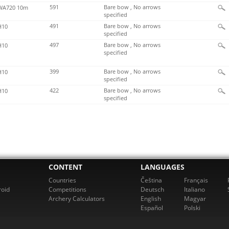
591
Bare bow , No arrows
A720 10m
specified
491
Bare bow , No arrows
H10
specified
497
Bare bow , No arrows
H10
specified
399
Bare bow , No arrows
H10
specified
422
Bare bow , No arrows
H10
specified
CONTENT
LANGUAGES
Countries
Čeština
Français
roid
Competitions
Deutsch
Italiano
Archery Calculators
English
Magyar
Español
Polski