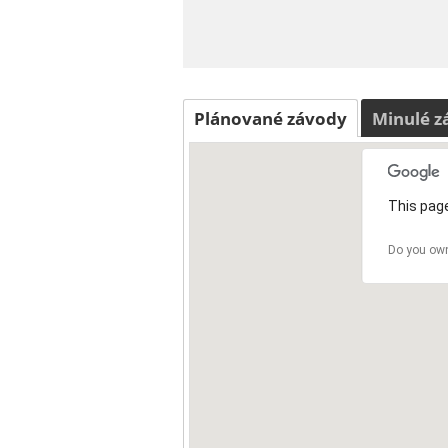
Plánované závody
Minulé z
This page
Do you own