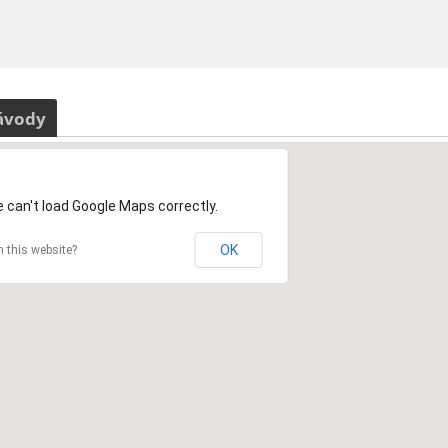
ávody
 can't load Google Maps correctly.
OK
 this website?