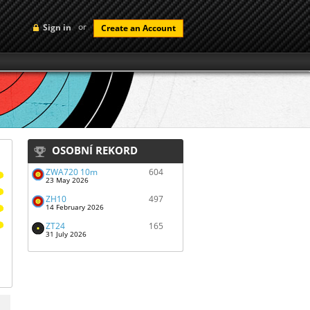
or
Sign in
Create an Account
OSOBNÍ REKORD
ŽWA720 10m
604
23 May 2026
ŽH10
497
14 February 2026
ŽT24
165
31 July 2026