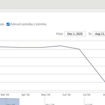
vodu
Zobrazit výsledky z tréninku
From
Dec 1, 2025
To
Aug 11
Mar '26
Apr '26
May '26
Jun '26
Jul '26
A