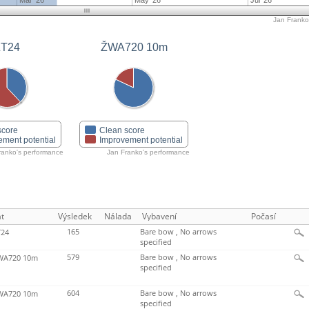
Mar '26
May '26
Jul '26
Jan Franko'
ŽT24
ŽWA720 10m
score
Clean score
ement potential
Improvement potential
ranko's performance
Jan Franko's performance
t
Výsledek
Nálada
Vybavení
Počasí
165
Bare bow , No arrows
24
specified
579
Bare bow , No arrows
A720 10m
specified
604
Bare bow , No arrows
A720 10m
specified