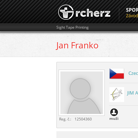
SPO
Závo
Sight Tape Printing
Jan
Franko
Czec
JIM A
muži
Reg. č.:
12504360