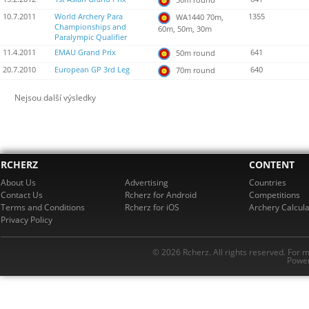
10.7.2011
World Archery Para
1355
WA1440 70m,
Championships and
60m, 50m, 30m
Paralympic Qualifier
11.4.2011
EMAU Grand Prix
641
50m round
20.7.2010
European GP 3rd Leg
640
70m round
Nejsou další výsledky
RCHERZ
CONTENT
About Us
Advertising
Countries
Contact Us
Rcherz for Android
Competitions
Terms and Conditions
Rcherz for iOS
Archery Calcula
Privacy Policy
© 2026 Rcherz. All rights reserved. For 
Power