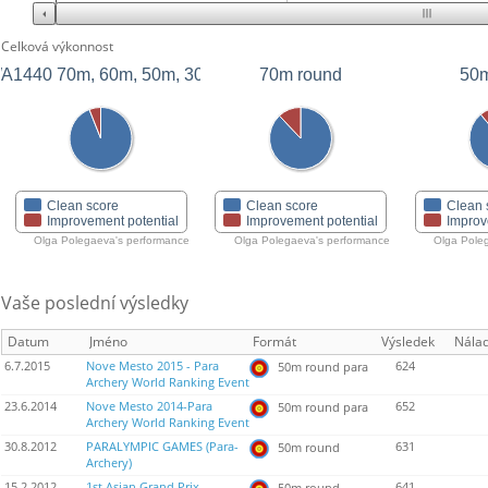
Celková výkonnost
A1440 70m, 60m, 50m, 30m
70m round
50m
Clean score
Clean score
Clean 
Improvement potential
Improvement potential
Improv
Olga Polegaeva's performance
Olga Polegaeva's performance
Olga Pole
Vaše poslední výsledky
Datum
Jméno
Formát
Výsledek
Nála
6.7.2015
Nove Mesto 2015 - Para
624
50m round para
Archery World Ranking Event
23.6.2014
Nove Mesto 2014-Para
652
50m round para
Archery World Ranking Event
30.8.2012
PARALYMPIC GAMES (Para-
631
50m round
Archery)
15.2.2012
1st Asian Grand Prix
641
50m round