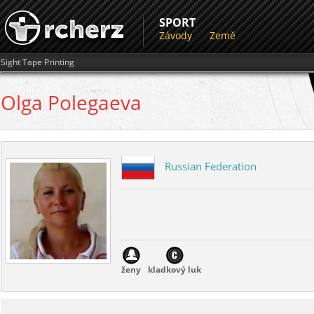
SPORT
Závody
Země
Sight Tape Printing
Olga
Polegaeva
Russian Federation
ženy
kladkový luk