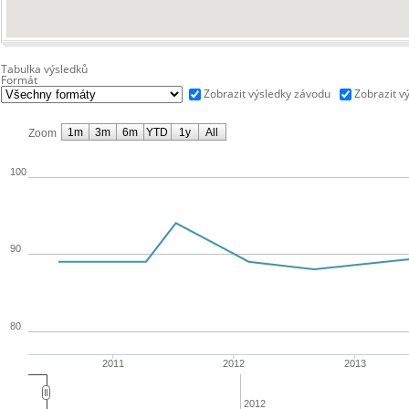
Tabulka výsledků
Formát
Zobrazit výsledky závodu
Zobrazit v
1m
3m
6m
YTD
1y
All
Zoom
100
90
80
2011
2012
2013
2012