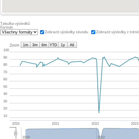
Tabulka výsledků
Formát
Zobrazit výsledky závodu
Zobrazit výsledky z tréni
1m
3m
6m
YTD
1y
All
Zoom
100
90
80
70
60
50
40
30
20
10
2020
2021
2022
2023
2020
2022