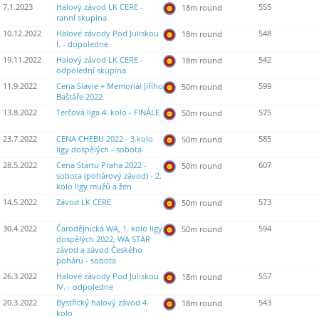
7.1.2023
Halový závod LK CERE -
555
18m round
ranní skupina
10.12.2022
Halové závody Pod Juliskou
548
18m round
I. - dopoledne
19.11.2022
Halový závod LK CERE -
542
18m round
odpolední skupina
11.9.2022
Cena Slavie + Memoriál Jiřího
599
50m round
Baštáře 2022
13.8.2022
Terčová liga 4. kolo - FINÁLE
575
50m round
23.7.2022
CENA CHEBU 2022 - 3.kolo
585
50m round
ligy dospělých - sobota
28.5.2022
Cena Startu Praha 2022 -
607
50m round
sobota (pohárový závod) - 2.
kolo ligy mužů a žen
14.5.2022
Závod LK CERE
573
50m round
30.4.2022
Čarodějnická WA, 1. kolo ligy
594
50m round
dospělých 2022, WA STAR
závod a závod Českého
poháru - sobota
26.3.2022
Halové závody Pod Juliskou
557
18m round
IV. - odpoledne
20.3.2022
Bystřický halový závod 4.
543
18m round
kolo