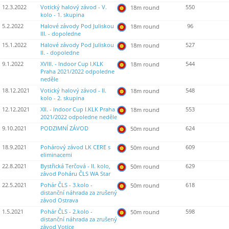
12.3.2022
Votický halový závod - V.
550
18m round
kolo - 1. skupina
5.2.2022
Halové závody Pod Juliskou
96
18m round
III. - dopoledne
15.1.2022
Halové závody Pod Juliskou
527
18m round
II. - dopoledne
9.1.2022
XVIII. - Indoor Cup I.KLK
544
18m round
Praha 2021/2022 odpoledne
neděle
18.12.2021
Votický halový závod - II.
548
18m round
kolo - 2. skupina
12.12.2021
XII. - Indoor Cup I.KLK Praha
553
18m round
2021/2022 odpoledne neděle
9.10.2021
PODZIMNÍ ZÁVOD
624
50m round
18.9.2021
Pohárový závod LK CERE s
609
50m round
eliminacemi
22.8.2021
Bystřická Terčová - II. kolo,
629
50m round
závod Poháru ČLS WA Star
22.5.2021
Pohár ČLS - 3.kolo -
618
50m round
distanční náhrada za zrušený
závod Ostrava
1.5.2021
Pohár ČLS - 2.kolo -
598
50m round
distanční náhrada za zrušený
závod Votice