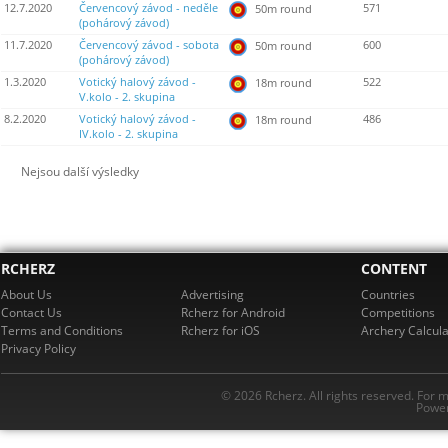
12.7.2020
Červencový závod - neděle
571
50m round
(pohárový závod)
11.7.2020
Červencový závod - sobota
600
50m round
(pohárový závod)
1.3.2020
Votický halový závod -
522
18m round
V.kolo - 2. skupina
8.2.2020
Votický halový závod -
486
18m round
IV.kolo - 2. skupina
Nejsou další výsledky
RCHERZ
CONTENT
About Us
Advertising
Countries
Contact Us
Rcherz for Android
Competitions
Terms and Conditions
Rcherz for iOS
Archery Calcula
Privacy Policy
© 2026 Rcherz. All rights reserved. For 
Power