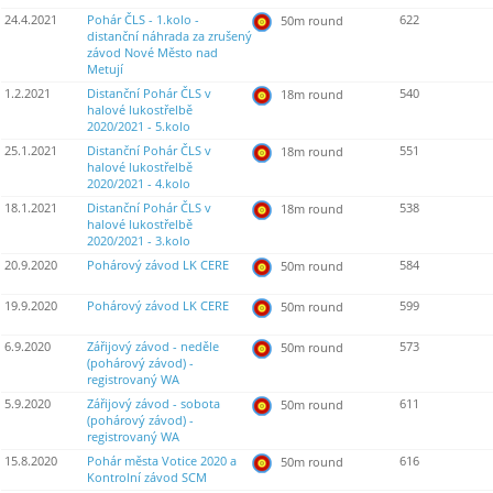
24.4.2021
Pohár ČLS - 1.kolo -
622
50m round
distanční náhrada za zrušený
závod Nové Město nad
Metují
1.2.2021
Distanční Pohár ČLS v
540
18m round
halové lukostřelbě
2020/2021 - 5.kolo
25.1.2021
Distanční Pohár ČLS v
551
18m round
halové lukostřelbě
2020/2021 - 4.kolo
18.1.2021
Distanční Pohár ČLS v
538
18m round
halové lukostřelbě
2020/2021 - 3.kolo
20.9.2020
Pohárový závod LK CERE
584
50m round
19.9.2020
Pohárový závod LK CERE
599
50m round
6.9.2020
Zářijový závod - neděle
573
50m round
(pohárový závod) -
registrovaný WA
5.9.2020
Zářijový závod - sobota
611
50m round
(pohárový závod) -
registrovaný WA
15.8.2020
Pohár města Votice 2020 a
616
50m round
Kontrolní závod SCM