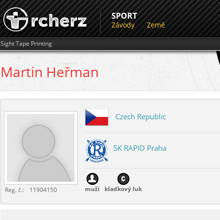
SPORT
Závody
Země
Sight Tape Printing
Martin
Heřman
Czech Republic
SK RAPID Praha
muži
kladkový luk
Reg. č.:
11904150