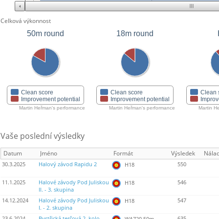
Celková výkonnost
50m round
18m round
Clean score
Clean score
Clean 
Improvement potential
Improvement potential
Improv
Martin Heřman's performance
Martin Heřman's performance
Martin H
Vaše poslední výsledky
Datum
Jméno
Formát
Výsledek
Nála
30.3.2025
Halový závod Rapidu 2
550
H18
11.1.2025
Halové závody Pod Juliskou
546
H18
II. - 3. skupina
14.12.2024
Halové závody Pod Juliskou
547
H18
I. - 2. skupina
23.6.2024
Bystřická terčová 2. kolo
635
WA720 50m