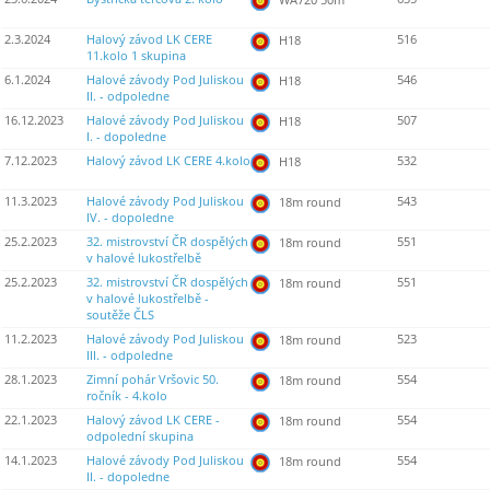
2.3.2024
Halový závod LK CERE
516
H18
11.kolo 1 skupina
6.1.2024
Halové závody Pod Juliskou
546
H18
II. - odpoledne
16.12.2023
Halové závody Pod Juliskou
507
H18
I. - dopoledne
7.12.2023
Halový závod LK CERE 4.kolo
532
H18
11.3.2023
Halové závody Pod Juliskou
543
18m round
IV. - dopoledne
25.2.2023
32. mistrovství ČR dospělých
551
18m round
v halové lukostřelbě
25.2.2023
32. mistrovství ČR dospělých
551
18m round
v halové lukostřelbě -
soutěže ČLS
11.2.2023
Halové závody Pod Juliskou
523
18m round
III. - odpoledne
28.1.2023
Zimní pohár Vršovic 50.
554
18m round
ročník - 4.kolo
22.1.2023
Halový závod LK CERE -
554
18m round
odpolední skupina
14.1.2023
Halové závody Pod Juliskou
554
18m round
II. - dopoledne