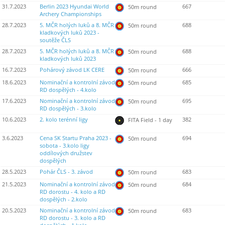
31.7.2023
Berlin 2023 Hyundai World
667
50m round
Archery Championships
28.7.2023
5. MČR holých luků a 8. MČR
688
50m round
kladkových luků 2023 -
soutěže ČLS
28.7.2023
5. MČR holých luků a 8. MČR
688
50m round
kladkových luků 2023
16.7.2023
Pohárový závod LK CERE
666
50m round
18.6.2023
Nominační a kontrolní závod
685
50m round
RD dospělých - 4.kolo
17.6.2023
Nominační a kontrolní závod
695
50m round
RD dospělých - 3.kolo
10.6.2023
2. kolo terénní ligy
382
FITA Field - 1 day
3.6.2023
Cena SK Startu Praha 2023 -
694
50m round
sobota - 3.kolo ligy
oddílových družstev
dospělých
28.5.2023
Pohár ČLS - 3. závod
683
50m round
21.5.2023
Nominační a kontrolní závod
684
50m round
RD dorostu - 4. kolo a RD
dospělých - 2.kolo
20.5.2023
Nominační a kontrolní závod
683
50m round
RD dorostu - 3. kolo a RD