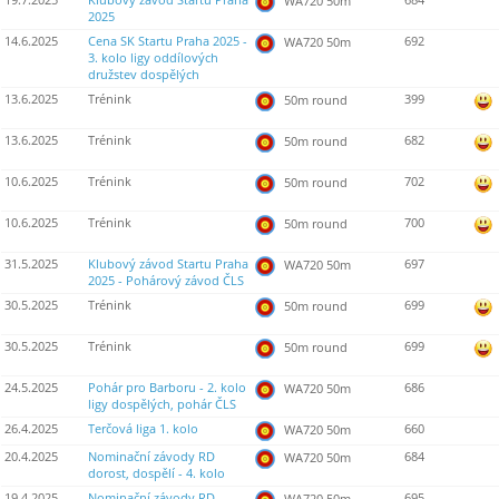
19.7.2025
Klubový závod Startu Praha
684
WA720 50m
2025
14.6.2025
Cena SK Startu Praha 2025 -
692
WA720 50m
3. kolo ligy oddílových
družstev dospělých
13.6.2025
Trénink
399
50m round
13.6.2025
Trénink
682
50m round
10.6.2025
Trénink
702
50m round
10.6.2025
Trénink
700
50m round
31.5.2025
Klubový závod Startu Praha
697
WA720 50m
2025 - Pohárový závod ČLS
30.5.2025
Trénink
699
50m round
30.5.2025
Trénink
699
50m round
24.5.2025
Pohár pro Barboru - 2. kolo
686
WA720 50m
ligy dospělých, pohár ČLS
26.4.2025
Terčová liga 1. kolo
660
WA720 50m
20.4.2025
Nominační závody RD
684
WA720 50m
dorost, dospělí - 4. kolo
19.4.2025
Nominační závody RD
695
WA720 50m