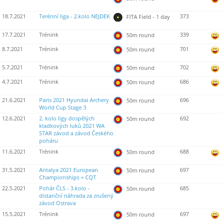
18.7.2021
Terénní liga - 2.kolo NEJDEK
373
FITA Field - 1 day
17.7.2021
Trénink
339
50m round
8.7.2021
Trénink
701
50m round
5.7.2021
Trénink
702
50m round
4.7.2021
Trénink
686
50m round
21.6.2021
Paris 2021 Hyundai Archery
696
50m round
World Cup Stage 3
12.6.2021
2. kolo ligy dospělých
692
50m round
kladkových luků 2021 WA
STAR závod a závod Českého
poháru
11.6.2021
Trénink
688
50m round
31.5.2021
Antalya 2021 European
697
50m round
Championships + CQT
22.5.2021
Pohár ČLS - 3.kolo -
685
50m round
distanční náhrada za zrušený
závod Ostrava
15.5.2021
Trénink
697
50m round