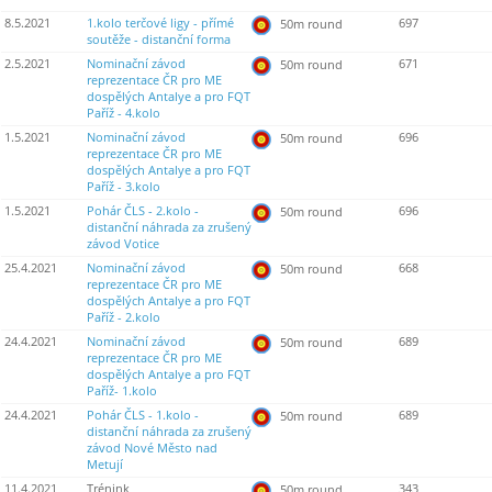
8.5.2021
1.kolo terčové ligy - přímé
697
50m round
soutěže - distanční forma
2.5.2021
Nominační závod
671
50m round
reprezentace ČR pro ME
dospělých Antalye a pro FQT
Paříž - 4.kolo
1.5.2021
Nominační závod
696
50m round
reprezentace ČR pro ME
dospělých Antalye a pro FQT
Paříž - 3.kolo
1.5.2021
Pohár ČLS - 2.kolo -
696
50m round
distanční náhrada za zrušený
závod Votice
25.4.2021
Nominační závod
668
50m round
reprezentace ČR pro ME
dospělých Antalye a pro FQT
Paříž - 2.kolo
24.4.2021
Nominační závod
689
50m round
reprezentace ČR pro ME
dospělých Antalye a pro FQT
Paříž- 1.kolo
24.4.2021
Pohár ČLS - 1.kolo -
689
50m round
distanční náhrada za zrušený
závod Nové Město nad
Metují
11.4.2021
Trénink
343
50m round