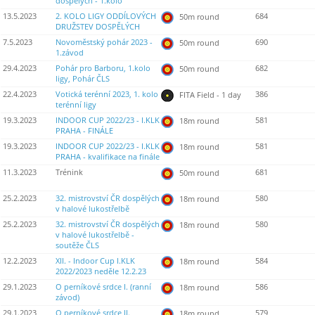
dospělých - 1.kolo
13.5.2023
2. KOLO LIGY ODDÍLOVÝCH
684
50m round
DRUŽSTEV DOSPĚLÝCH
7.5.2023
Novoměstský pohár 2023 -
690
50m round
1.závod
29.4.2023
Pohár pro Barboru, 1.kolo
682
50m round
ligy, Pohár ČLS
22.4.2023
Votická terénní 2023, 1. kolo
386
FITA Field - 1 day
terénní ligy
19.3.2023
INDOOR CUP 2022/23 - I.KLK
581
18m round
PRAHA - FINÁLE
19.3.2023
INDOOR CUP 2022/23 - I.KLK
581
18m round
PRAHA - kvalifikace na finále
11.3.2023
Trénink
681
50m round
25.2.2023
32. mistrovství ČR dospělých
580
18m round
v halové lukostřelbě
25.2.2023
32. mistrovství ČR dospělých
580
18m round
v halové lukostřelbě -
soutěže ČLS
12.2.2023
XII. - Indoor Cup I.KLK
584
18m round
2022/2023 neděle 12.2.23
29.1.2023
O perníkové srdce I. (ranní
586
18m round
závod)
29.1.2023
O perníkové srdce II.
579
18m round