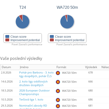
T24
WA720 50m
Clean score
Clean score
Improvement potential
Improvement potential
Pavel Zaoral's performance
Pavel Zaoral's performance
Vaše poslední výsledky
Datum
Jméno
Formát
Výsledek
Nála
2.8.2026
Pohár pro Barboru - 3. kolo
678
WA720 50m
ligy dospělých, pohár ČLS
14.6.2026
2. kolo ligy oddílových
666
WA720 50m
družstev dospělých
18.5.2026
2026 European Outdoor
680
WA720 50m
Championships
10.5.2026
Terčová liga 1. kolo
686
WA720 50m
29.3.2026
Nominační závody RD
681
WA720 50m