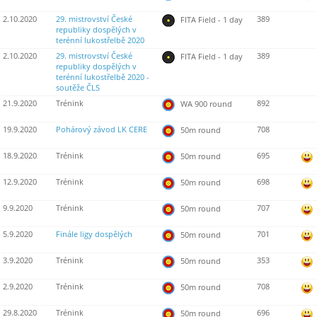
2.10.2020
29. mistrovství České
389
FITA Field - 1 day
republiky dospělých v
terénní lukostřelbě 2020
2.10.2020
29. mistrovství České
389
FITA Field - 1 day
republiky dospělých v
terénní lukostřelbě 2020 -
soutěže ČLS
21.9.2020
Trénink
892
WA 900 round
19.9.2020
Pohárový závod LK CERE
708
50m round
18.9.2020
Trénink
695
50m round
12.9.2020
Trénink
698
50m round
9.9.2020
Trénink
707
50m round
5.9.2020
Finále ligy dospělých
701
50m round
3.9.2020
Trénink
353
50m round
2.9.2020
Trénink
708
50m round
29.8.2020
Trénink
696
50m round