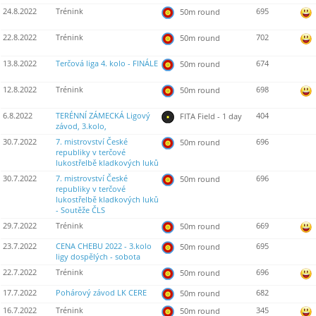
24.8.2022
Trénink
695
50m round
22.8.2022
Trénink
702
50m round
13.8.2022
Terčová liga 4. kolo - FINÁLE
674
50m round
12.8.2022
Trénink
698
50m round
6.8.2022
TERÉNNÍ ZÁMECKÁ Ligový
404
FITA Field - 1 day
závod, 3.kolo,
30.7.2022
7. mistrovství České
696
50m round
republiky v terčové
lukostřelbě kladkových luků
30.7.2022
7. mistrovství České
696
50m round
republiky v terčové
lukostřelbě kladkových luků
- Soutěže ČLS
29.7.2022
Trénink
669
50m round
23.7.2022
CENA CHEBU 2022 - 3.kolo
695
50m round
ligy dospělých - sobota
22.7.2022
Trénink
696
50m round
17.7.2022
Pohárový závod LK CERE
682
50m round
16.7.2022
Trénink
345
50m round