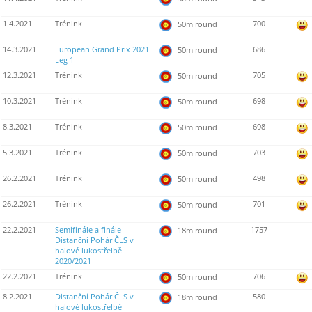
1.4.2021
Trénink
700
50m round
14.3.2021
European Grand Prix 2021
686
50m round
Leg 1
12.3.2021
Trénink
705
50m round
10.3.2021
Trénink
698
50m round
8.3.2021
Trénink
698
50m round
5.3.2021
Trénink
703
50m round
26.2.2021
Trénink
498
50m round
26.2.2021
Trénink
701
50m round
22.2.2021
Semifinále a finále -
1757
18m round
Distanční Pohár ČLS v
halové lukostřelbě
2020/2021
22.2.2021
Trénink
706
50m round
8.2.2021
Distanční Pohár ČLS v
580
18m round
halové lukostřelbě