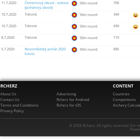
11.7.2020
Červencový závod - sobota
700
50m round
(pohárový závod)
10.7.2020
Trénink
349
50m round
10.7.2020
Trénink
699
50m round
8.7.2020
Trénink
710
50m round
5.7.2020
Novoměstský pohár 2020
685
50m round
6.kolo
RCHERZ
CONTENT
About Us
Advertising
Countries
Contact Us
Rcherz for Android
Competitions
Terms and Conditions
Rcherz for iOS
Archery Calcula
Privacy Policy
© 2026 Rcherz. All rights reserved. For 
Power