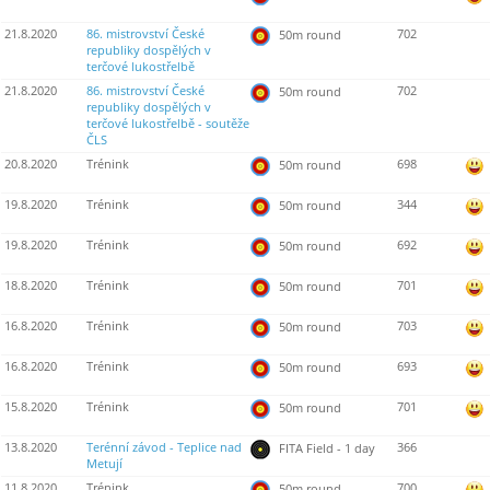
21.8.2020
86. mistrovství České
702
50m round
republiky dospělých v
terčové lukostřelbě
21.8.2020
86. mistrovství České
702
50m round
republiky dospělých v
terčové lukostřelbě - soutěže
ČLS
20.8.2020
Trénink
698
50m round
19.8.2020
Trénink
344
50m round
19.8.2020
Trénink
692
50m round
18.8.2020
Trénink
701
50m round
16.8.2020
Trénink
703
50m round
16.8.2020
Trénink
693
50m round
15.8.2020
Trénink
701
50m round
13.8.2020
Terénní závod - Teplice nad
366
FITA Field - 1 day
Metují
11.8.2020
Trénink
700
50m round