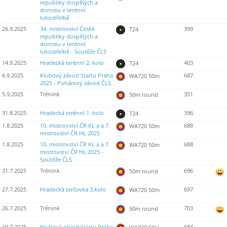
republiky dospělých a
dorostu v terénní
lukostřelbě
26.9.2025
34. mistrovství České
399
T24
republiky dospělých a
dorostu v terénní
lukostřelbě - Soutěže ČLS
14.9.2025
Hradecká terénní 2. kolo
403
T24
6.9.2025
Klubový závod Startu Praha
687
WA720 50m
2025 - Pohárový závod ČLS
5.9.2025
Trénink
351
50m round
31.8.2025
Hradecká terénní 1. kolo
396
T24
1.8.2025
10. mistrovství ČR KL a a 7.
688
WA720 50m
mistrovství ČR HL 2025
1.8.2025
10. mistrovství ČR KL a a 7.
688
WA720 50m
mistrovství ČR HL 2025 -
Soutěže ČLS
31.7.2025
Trénink
696
50m round
27.7.2025
Hradecká terčovka 3.kolo
697
WA720 50m
26.7.2025
Trénink
703
50m round