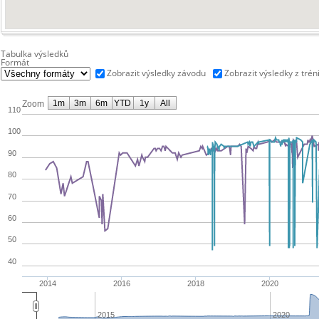
Tabulka výsledků
Formát
Zobrazit výsledky závodu
Zobrazit výsledky z trén
1m
3m
6m
YTD
1y
All
Zoom
110
100
90
80
70
60
50
40
2014
2016
2018
2020
2015
2020