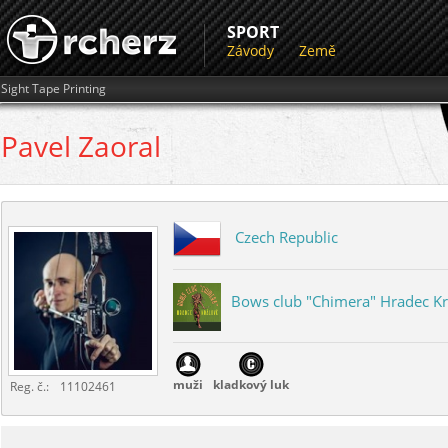
SPORT
Závody
Země
Sight Tape Printing
Pavel
Zaoral
Czech Republic
Bows club "Chimera" Hradec K
...
muži
kladkový luk
Reg. č.:
11102461