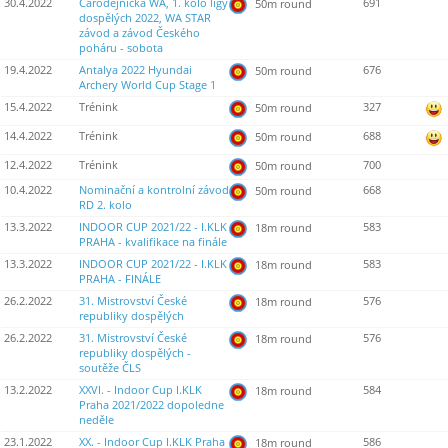
30.4.2022
Čarodějnická WA, 1. kolo ligy
691
50m round
dospělých 2022, WA STAR
závod a závod Českého
poháru - sobota
19.4.2022
Antalya 2022 Hyundai
676
50m round
Archery World Cup Stage 1
15.4.2022
Trénink
327
50m round
14.4.2022
Trénink
688
50m round
12.4.2022
Trénink
700
50m round
10.4.2022
Nominační a kontrolní závod
668
50m round
RD 2. kolo
13.3.2022
INDOOR CUP 2021/22 - I.KLK
583
18m round
PRAHA - kvalifikace na finále
13.3.2022
INDOOR CUP 2021/22 - I.KLK
583
18m round
PRAHA - FINÁLE
26.2.2022
31. Mistrovství České
576
18m round
republiky dospělých
26.2.2022
31. Mistrovství České
576
18m round
republiky dospělých -
soutěže ČLS
13.2.2022
XXVI. - Indoor Cup I.KLK
584
18m round
Praha 2021/2022 dopoledne
neděle
23.1.2022
XX. - Indoor Cup I.KLK Praha
586
18m round