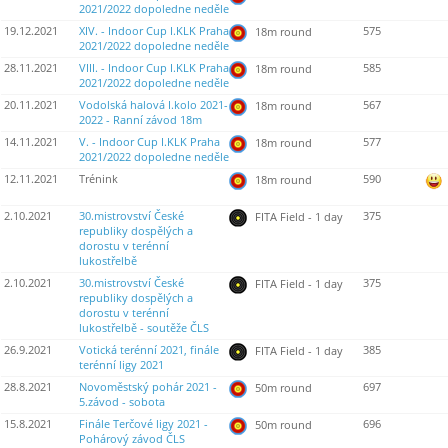
2021/2022 dopoledne neděle
19.12.2021
XIV. - Indoor Cup I.KLK Praha
575
18m round
2021/2022 dopoledne neděle
28.11.2021
VIII. - Indoor Cup I.KLK Praha
585
18m round
2021/2022 dopoledne neděle
20.11.2021
Vodolská halová I.kolo 2021-
567
18m round
2022 - Ranní závod 18m
14.11.2021
V. - Indoor Cup I.KLK Praha
577
18m round
2021/2022 dopoledne neděle
12.11.2021
Trénink
590
18m round
2.10.2021
30.mistrovství České
375
FITA Field - 1 day
republiky dospělých a
dorostu v terénní
lukostřelbě
2.10.2021
30.mistrovství České
375
FITA Field - 1 day
republiky dospělých a
dorostu v terénní
lukostřelbě - soutěže ČLS
26.9.2021
Votická terénní 2021, finále
385
FITA Field - 1 day
terénní ligy 2021
28.8.2021
Novoměstský pohár 2021 -
697
50m round
5.závod - sobota
15.8.2021
Finále Terčové ligy 2021 -
696
50m round
Pohárový závod ČLS