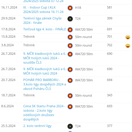
2024/2025 sobota 07.12.24
16.11.2024
III. - Indoor Cup I.KLK
581
H18
2024/2025 sobota 16.11.24
29.9.2024
Terénní liga zámek Chyše
399
T24
2024 - finále
17.8.2024
Terčová liga 4. kolo - FINÁLE
691
WA720 50m
15.8.2024
Trénink
701
50m round
3.8.2024
Trénink
702
50m round
26.7.2024
9. MČR kladkových luků a 6.
690
WA720 50m
MČR holých luků 2024 -
soutěže ČLS
26.7.2024
9. MČR kladkových luků a 6.
690
WA720 50m
MČR holých luků 2024
20.7.2024
POHÁR PRO BARBORU -
694
WA720 50m
3.kolo ligy dospělých 2024 a
závod Poháru ČLS
18.7.2024
Trénink
343
50m round
8.6.2024
Cena SK Startu Praha 2024 -
693
WA720 50m
sobota - 2.kolo ligy
oddílových družstev
dospělých
25.5.2024
2. kolo terénní ligy
377
T24