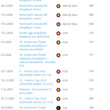
dospělých 4..kolo
28.3.2026
Nominační závody RD
689
WA720 50m
dospělých 3.kolo
15.3.2026
Nominační závody RD
689
WA720 50m
dospělých 2.kolo
14.3.2026
Nominační závody RD
690
WA720 50m
dospělých 1.kolo
15.2.2026
Finále Ligy dospělých
574
H18
Kladkový luk 2025/2026
6.2.2026
35. mistrovství České
577
H18
republiky dospělých v
halové lukostřelbě
6.2.2026
35. mistrovství České
577
H18
republiky dospělých v
halové lukostřelbě - Soutěže
ČLS
25.1.2026
X. - Indoor Cup I.KLK
579
H18
2025/2026 neděle 25.1.26
14.12.2025
VI. - Indoor Cup I.KLK
576
H18
2025/2026 neděle 14.12.25
7.12.2025
Halovka - Guncentrum (1.
577
H18
kolo) 2025
22.11.2025
III. - Indoor Cup I.KLK
585
H18
2025/2026 sobota 22.11.25
26.9.2025
34. mistrovství České
399
T24