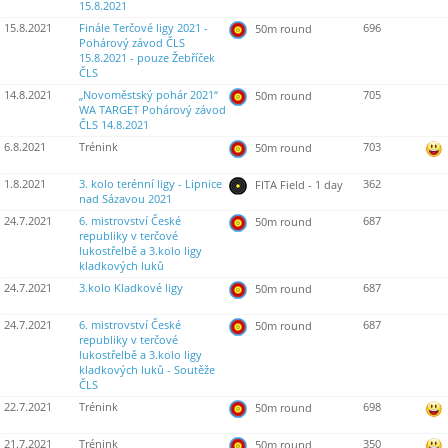
15.8.2021
15.8.2021
Finále Terčové ligy 2021 -
696
50m round
Pohárový závod ČLS
15.8.2021 - pouze Žebříček
ČLS
14.8.2021
„Novoměstský pohár 2021“
705
50m round
WA TARGET Pohárový závod
ČLS 14.8.2021
6.8.2021
Trénink
703
50m round
1.8.2021
3. kolo terénní ligy - Lipnice
362
FITA Field - 1 day
nad Sázavou 2021
24.7.2021
6. mistrovství České
687
50m round
republiky v terčové
lukostřelbě a 3.kolo ligy
kladkových luků
24.7.2021
3.kolo Kladkové ligy
687
50m round
24.7.2021
6. mistrovství České
687
50m round
republiky v terčové
lukostřelbě a 3.kolo ligy
kladkových luků - Soutěže
ČLS
22.7.2021
Trénink
698
50m round
21.7.2021
Trénink
350
50m round