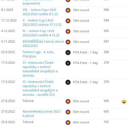
(odpolední)
8.1.2023
VIII. - Indoor Cup I.KLK
586
18m round
2022/2023 neděle 8.1.23
17.12.2022
V. - Indoor Cup I.KLK
584
18m round
2022/2023 sobota 17.12.22
4.12.2022
IV. - Indoor Cup I.KLK
585
18m round
2022/2023 neděle 4.12.22
5.11.2022
KROMĚŘÍŽský halový závod
587
18m round
2022/2023
25.9.2022
Terénní Liga - 4. kolo,
398
FITA Field - 1 day
Přehýšov
17.9.2022
31. mistrovství České
378
FITA Field - 1 day
republiky v terénní
lukostřelbě dospělých a
dorostu
17.9.2022
31. mistrovství České
378
FITA Field - 1 day
republiky v terénní
lukostřelbě dospělých a
dorostu - soutěže ČLS
27.8.2022
Trénink
695
50m round
27.8.2022
Novoměstský pohár 2022 -
695
50m round
6.závod
25.8.2022
Trénink
707
50m round