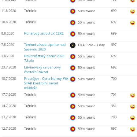
11.8.2020
Trénink
699
50m round
10.8.2020
Trénink
697
50m round
8.8.2020
Pohárový závod LK CERE
699
50m round
7.8.2020
Terénní závod Lipnice nad
397
FITA Field - 1 day
Sázavou 2020
1.8.2020
Novoměstský pohár 2020
692
50m round
7.kolo
23.7.2020
Litvínovský červencový
692
50m round
čtvrteční závod
18.7.2020
Prostějov - Cena Normy-WA
700
50m round
STAR kontrolní závod
mládeže
17.7.2020
Trénink
701
50m round
14.7.2020
Trénink
351
50m round
13.7.2020
Trénink
700
50m round
12.7.2020
Trénink
697
50m round