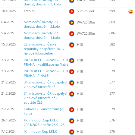
dorost, dospělí - 3. kolo
18.4.2025
Trénink
699
50m round
6.4.2025
Nominační závody RD
669
WA720 50m
dorost, dospělí - 2.kolo
5.4.2025
Nominační závody RD
686
WA720 50m
dorost, dospělí - 1.kolo
15.3.2025
22. mistrovství České
582
H18
republiky dospělých 50+ v
halové lukostřelbě
2.3.2025
INDOOR CUP 2024/25 - I.KLK
579
H18
PRAHA - kvalifikace na finále
2.3.2025
INDOOR CUP 2024/25 - I.KLK
579
H18
PRAHA - FINÁLE
21.2.2025
34. mistrovství ČR dospělých
577
H18
v halové lukostřelbě
21.2.2025
34. mistrovství ČR dospělých
577
H18
v halové lukostřelbě -
soutěže ČLS
2.2.2025
Halovka - Guncentrum (2.
579
H18
kolo)
26.1.2025
XX. - Indoor Cup I.KLK
576
H18
2024/2025 neděle 26.01.25
7.12.2024
IX. - Indoor Cup I.KLK
576
H18