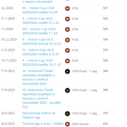
v halové lukostřelbě
4.2.2024
XII. - Indoor Cup I.KLK
581
H18
2023/2024 neděle 4.2.24
21.1.2024
X. - Indoor Cup I.KLK
582
H18
2023/2024 neděle 21.1.24
7.1.2024
VIII. - Indoor Cup I.KLK
580
H18
2023/2024 neděle 7.1.24
16.12.2023
V. - Indoor Cup I.KLK
584
H18
2023/2024 sobota 16.12.23
3.12.2023
IV. - Indoor Cup I.KLK
587
H18
2023/2024 neděle 3.12.23
19.11.2023
II. - Indoor Cup I.KLK
586
H18
2023/2024 neděle 19.11.23
7.10.2023
32. mistrovství České
386
FITA Field - 1 day
republiky dospělých a
dorostu v terénní
lukostřelbě 2023
7.10.2023
32. mistrovství České
386
FITA Field - 1 day
republiky dospělých a
dorostu v terénní
lukostřelbě 2023 - soutěže
ČLS
24.9.2023
Nechranická terénní III.
393
FITA Field - 1 day
Terénní Liga
26.8.2023
Terčová liga 4. kolo - FINÁLE
693
50m round