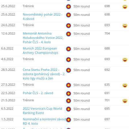
25.6.2022
Trénink
698
50m round
25.6.2022
Novoměstský pohár 2022 -
698
50m round
4.závod
24.6.2022
Trénink
693
50m round
12.6.2022
Memoriál Antonína
704
50m round
Holubovského Votice 2022,
Pohár ČLS - 4. kolo
6.6.2022
Munich 2022 European
688
50m round
Archery Championships
4.6.2022
Trénink
693
50m round
28.5.2022
Cena Startu Praha 2022 -
692
50m round
sobota (pohárový závod) - 2.
kolo ligy mužů a žen
27.5.2022
Trénink
635
50m round
22.5.2022
Pohár ČLS - 2. závod
691
50m round
21.5.2022
Trénink
701
50m round
6.5.2022
2022 Veronica's Cup World
695
50m round
Ranking Event
1.5.2022
Nominační a kontrolní závod
697
50m round
RD 4. kolo